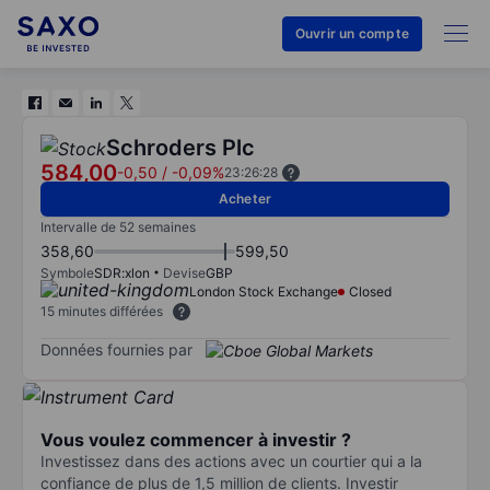
Ouvrir un compte
Schroders Plc
584,00
-0,50
/
-0,09%
23:26:28
Acheter
Intervalle de 52 semaines
358,60
599,50
Symbole
SDR:xlon
Devise
GBP
London Stock Exchange
Closed
15 minutes différées
Données fournies par
Vous voulez commencer à investir ?
Investissez dans des actions avec un courtier qui a la
confiance de plus de 1,5 million de clients. Investir