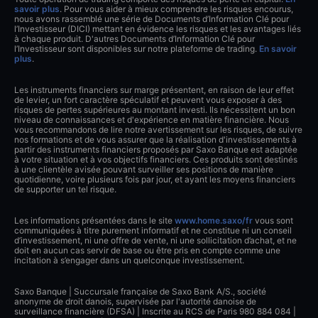
savoir plus
. Pour vous aider à mieux comprendre les risques encourus,
nous avons rassemblé une série de Documents d’Information Clé pour
l’Investisseur (DICI) mettant en évidence les risques et les avantages liés
à chaque produit. D'autres Documents d’Information Clé pour
l’Investisseur sont disponibles sur notre plateforme de trading.
En savoir
plus
.
Les instruments financiers sur marge présentent, en raison de leur effet
de levier, un fort caractère spéculatif et peuvent vous exposer à des
risques de pertes supérieures au montant investi. Ils nécessitent un bon
niveau de connaissances et d'expérience en matière financière. Nous
vous recommandons de lire notre avertissement sur les risques, de suivre
nos formations et de vous assurer que la réalisation d'investissements à
partir des instruments financiers proposés par Saxo Banque est adaptée
à votre situation et à vos objectifs financiers. Ces produits sont destinés
à une clientèle avisée pouvant surveiller ses positions de manière
quotidienne, voire plusieurs fois par jour, et ayant les moyens financiers
de supporter un tel risque.
Les informations présentées dans le site
www.home.saxo/fr
vous sont
communiquées à titre purement informatif et ne constitue ni un conseil
d’investissement, ni une offre de vente, ni une sollicitation d’achat, et ne
doit en aucun cas servir de base ou être pris en compte comme une
incitation à s’engager dans un quelconque investissement.
Saxo Banque | Succursale française de Saxo Bank A/S., société
anonyme de droit danois, supervisée par l'autorité danoise de
surveillance financière (DFSA) | Inscrite au RCS de Paris 980 884 084 |