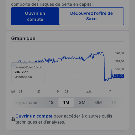
comporte des risques de perte en capital.
Ouvrir un
Découvrez l'offre de
Saxo
compte
Graphique
Chart
590,00
Line chart with 253 data points.
588,00
The chart has 1 X axis displaying categories.
07-août-2026 15:00
586,00
SDR:xlon
The chart has 1 Y axis displaying values. Data ranges
584,50
Close
584,00
584,00
juil.
14
20
24
28
août
7
End of interactive chart.
Intra-journalier
1S
1M
3M
6M
1A
3A
Ouvrir un compte
pour accéder à d’autres outils
techniques et d’analyses.