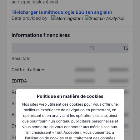
au risque le plus élevé).
Télécharger la méthodologie ESG (en anglais)
Data provided by
/
Informations financières
T1
T2
Résultats
Chiffre d’affaires
XXXXXXX
XXXXXXX
EBITDA
XXXXXXX
XXXXXXX
Résultat net
XXXXXXX
XXXXXXX
Politique en matière de cookies
Bilan
Nos sites web utilisent des cookies pour vous offrir une
meilleure expérience de navigation en permettant, en
Actif total
XXXXXXX
XXXXXXX
optimisant et en analysant les opérations du site, ainsi
que pour fournir un contenu publicitaire personnalisé et
Dette totale
XXXXXXX
XXXXXXX
vous permettre de vous connecter aux médias sociaux.
En choisissant « Tout Accepter», vous consentez à
Ratios
l'utilisation de cookies et au traitement des données