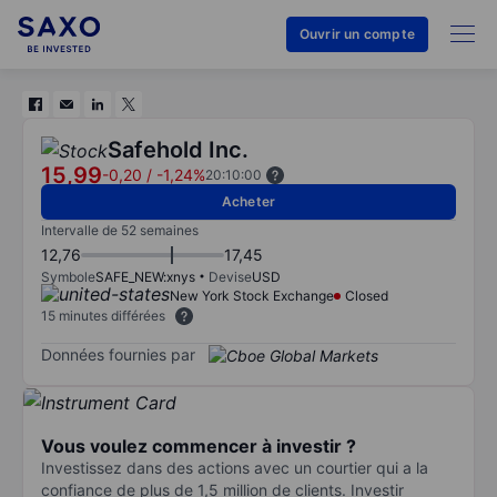
Ouvrir un compte
Safehold Inc.
15,99
-0,20
/
-1,24%
20:10:00
Acheter
Intervalle de 52 semaines
12,76
17,45
Symbole
SAFE_NEW:xnys
Devise
USD
New York Stock Exchange
Closed
15 minutes différées
Données fournies par
Vous voulez commencer à investir ?
Investissez dans des actions avec un courtier qui a la
confiance de plus de 1,5 million de clients. Investir