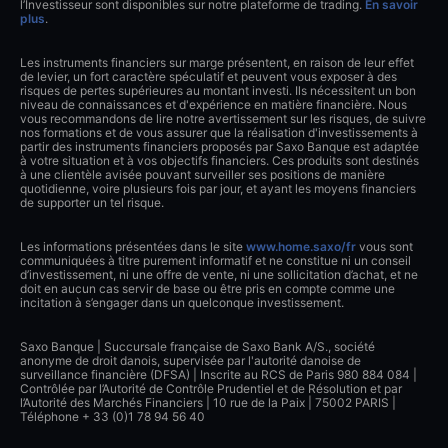
l’Investisseur sont disponibles sur notre plateforme de trading.
En savoir
plus
.
Les instruments financiers sur marge présentent, en raison de leur effet
de levier, un fort caractère spéculatif et peuvent vous exposer à des
risques de pertes supérieures au montant investi. Ils nécessitent un bon
niveau de connaissances et d'expérience en matière financière. Nous
vous recommandons de lire notre avertissement sur les risques, de suivre
nos formations et de vous assurer que la réalisation d'investissements à
partir des instruments financiers proposés par Saxo Banque est adaptée
à votre situation et à vos objectifs financiers. Ces produits sont destinés
à une clientèle avisée pouvant surveiller ses positions de manière
quotidienne, voire plusieurs fois par jour, et ayant les moyens financiers
de supporter un tel risque.
Les informations présentées dans le site
www.home.saxo/fr
vous sont
communiquées à titre purement informatif et ne constitue ni un conseil
d’investissement, ni une offre de vente, ni une sollicitation d’achat, et ne
doit en aucun cas servir de base ou être pris en compte comme une
incitation à s’engager dans un quelconque investissement.
Saxo Banque | Succursale française de Saxo Bank A/S., société
anonyme de droit danois, supervisée par l'autorité danoise de
surveillance financière (DFSA) | Inscrite au RCS de Paris 980 884 084 |
Contrôlée par l’Autorité de Contrôle Prudentiel et de Résolution et par
l’Autorité des Marchés Financiers | 10 rue de la Paix | 75002 PARIS |
Téléphone + 33 (0)1 78 94 56 40