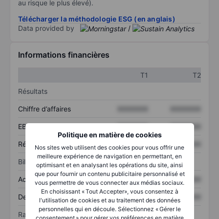
au risque le plus élevé).
Télécharger la méthodologie ESG (en anglais)
Data provided by
/
Informations financières
T1
T2
Résultats
Chiffre d’affaires
XXXXXXX
XXXXXXX
EBITDA
XXXXXXX
XXXXXXX
Politique en matière de cookies
Résultat net
XXXXXXX
XXXXXXX
Nos sites web utilisent des cookies pour vous offrir une
meilleure expérience de navigation en permettant, en
Bilan
optimisant et en analysant les opérations du site, ainsi
que pour fournir un contenu publicitaire personnalisé et
Actif total
XXXXXXX
XXXXXXX
vous permettre de vous connecter aux médias sociaux.
En choisissant « Tout Accepter», vous consentez à
Dette totale
XXXXXXX
XXXXXXX
l'utilisation de cookies et au traitement des données
personnelles qui en découle. Sélectionnez « Gérer le
Ratios
consentement » pour gérer vos préférences en matière