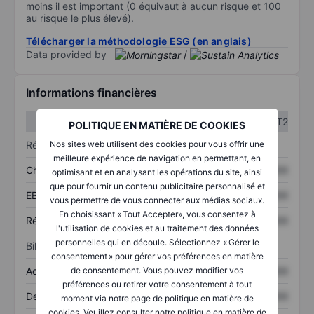
moins il est important (0 équivaut à aucun risque et 100
au risque le plus élevé).
Télécharger la méthodologie ESG (en anglais)
Data provided by
/
Informations financières
T1
T2
POLITIQUE EN MATIÈRE DE COOKIES
Nos sites web utilisent des cookies pour vous offrir une
Résultats
meilleure expérience de navigation en permettant, en
Chiffre d’affaires
XXXXXXX
XXXXXXX
optimisant et en analysant les opérations du site, ainsi
que pour fournir un contenu publicitaire personnalisé et
EBITDA
XXXXXXX
XXXXXXX
vous permettre de vous connecter aux médias sociaux.
En choisissant « Tout Accepter», vous consentez à
Résultat net
XXXXXXX
XXXXXXX
l'utilisation de cookies et au traitement des données
personnelles qui en découle. Sélectionnez « Gérer le
Bilan
consentement » pour gérer vos préférences en matière
de consentement. Vous pouvez modifier vos
Actifs totaux
XXXXXXX
XXXXXXX
préférences ou retirer votre consentement à tout
Dette totale
XXXXXXX
XXXXXXX
moment via notre page de politique en matière de
cookies. Veuillez consulter notre politique en matière de