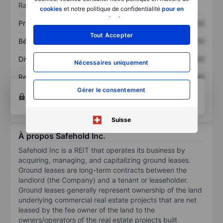
Ratios
cookies
et notre politique de confidentialité
pour en
savoir plus
.
Prix / ventes
XXXXXXX
XXXXXXX
Tout Accepter
Bénéfice par action
XXXXXXX
XXXXXXX
Dividende par action
XXXXXXX
XXXXXXX
Nécessaires uniquement
Rendement des
XXXXXXX
XXXXXXX
capitaux propres
Gérer le consentement
Ouvrir un compte
pour accéder à d’autres outils
techniques et d’analyse.
Suisse
À propos Safehold Inc.
Safehold Inc is a REIT that operates its business by
acquiring, managing, and capitalizing ground leases.
Ground leases are long-term contracts between the
landlord (the Company) and a tenant or leaseholder.
Ground leases generally represent ownership of the land
underlying commercial real estate projects that are net
leased by the fee owner of the land to the
owners/operators of the real estate projects built