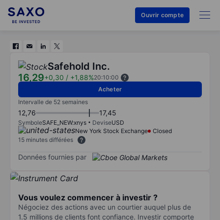
Ouvrir compte
Safehold Inc.
16,29
+0,30
/
+1,88%
20:10:00
Acheter
Intervalle de 52 semaines
12,76
17,45
Symbole
SAFE_NEW:xnys
Devise
USD
New York Stock Exchange
Closed
15 minutes différées
Données fournies par
Vous voulez commencer à investir ?
Négociez des actions avec un courtier auquel plus de
1.5 millions de clients font confiance. Investir comporte