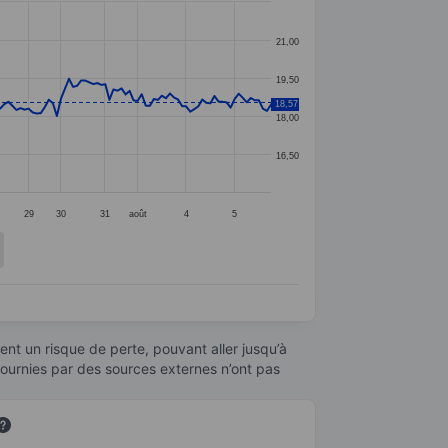
21,00
19,50
18,57
18,00
16,50
29
30
31
août
4
5
nt un risque de perte, pouvant aller jusqu’à
fournies par des sources externes n’ont pas