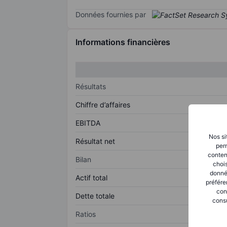
Données fournies par
Informations financières
Résultats
Chiffre d’affaires
EBITDA
Nos si
Résultat net
perm
conten
Bilan
chois
donné
Actif total
préfére
con
Dette totale
consu
Ratios