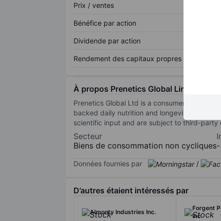
Prix / ventes
Bénéfice par action
Dividende par action
Rendement des capitaux propres
À propos Prenetics Global Limited
Prenetics Global Ltd is a consumer health and
backed daily nutrition and longevity product
scientific input and are subject to third-party q
Secteur
I
Biens de consommation non cycliques
-
Données fournies par
/
D’autres étaient intéressés par
Forgent P
Almonty Industries Inc.
Inc