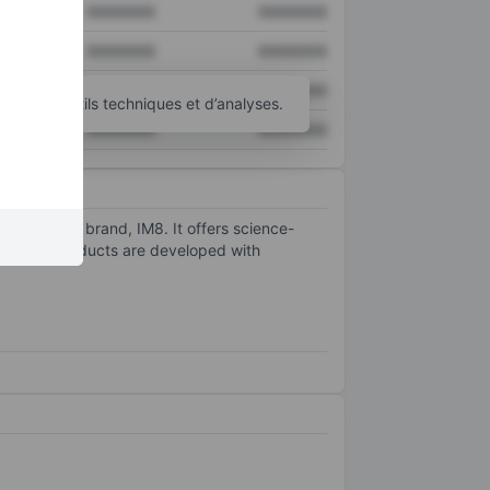
XXXXXXX
XXXXXXX
XXXXXXX
XXXXXXX
XXXXXXX
XXXXXXX
’autres outils techniques et d’analyses.
XXXXXXX
XXXXXXX
ts flagship brand, IM8. It offers science-
ompany's products are developed with