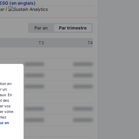
ESG (en anglais)
/
Par an
Par trimestre
T3
T4
XXXXXXX
XXXXXXX
XXXXXXX
XXXXXXX
tion en
XXXXXXX
XXXXXXX
ir un
aux. En
nt des
er vos
XXXXXXX
XXXXXXX
er votre
llez
XXXXXXX
XXXXXXX
ur en