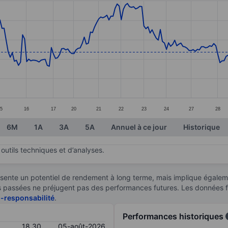
ories.
s. Data ranges from 16.13 to 22.47.
5
16
17
20
21
22
23
24
27
28
6M
1A
3A
5A
Annuel à ce jour
Historique
outils techniques et d’analyses.
sente un potentiel de rendement à long terme, mais implique égaleme
ces passées ne préjugent pas des performances futures. Les données 
n-responsabilité
.
Performances historiques
18,30
05-août-2026