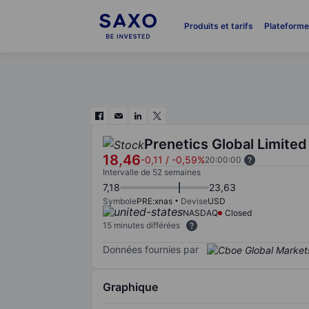
Produits et tarifs
Plateform
Prenetics Global Limited
18,46
-0,11
/
-0,59%
20:00:00
Intervalle de 52 semaines
7,18
23,63
Symbole
PRE:xnas
Devise
USD
NASDAQ
Closed
15 minutes différées
Données fournies par
Graphique
Chart