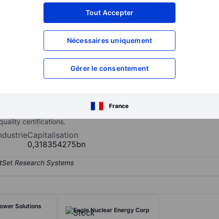
XXXXXXX
XXXXXXX
Tout Accepter
XXXXXXX
XXXXXXX
Nécessaires uniquement
XXXXXXX
XXXXXXX
Ouvrir un compte
pour accéder à d
XXXXXXX
XXXXXXX
Gérer le consentement
 wellness company offering nutrition and longevity products through i
France
s distributed directly to consumers across multiple countries. The c
uality certifications.
ndustrie
Capitalisation
0,318354275bn
ower Solutions
Eagle Nuclear Energy Corp