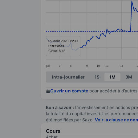
Line chart with 253 data points.
The chart has 1 X axis displaying categ
The chart has 1 Y axis displaying value
05-août-2026 19:30
PRE:xnas
Close
18,45
juil.
7
8
9
10
13
14
1
End of interactive chart.
Intra-journalier
1S
1M
3M
Ouvrir un compte
pour accéder à d’autres 
Bon à savoir :
L’investissement en actions pré
la totalité du capital investi. Les performan
été modifiées par Saxo.
Voir la clause de no
Cours
Achat