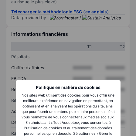
au risque le plus élevé).
Télécharger la méthodologie ESG (en anglais)
Data provided by
/
Informations financières
T1
T2
Résultats
Chiffre d’affaires
XXXXXXX
XXXXXXX
EBITDA
XXXXXXX
XXXXXXX
Politique en matière de cookies
Résultat net
XXXXXXX
XXXXXXX
Nos sites web utilisent des cookies pour vous offrir une
Bilan
meilleure expérience de navigation en permettant, en
optimisant et en analysant les opérations du site, ainsi
Actif total
XXXXXXX
XXXXXXX
que pour fournir un contenu publicitaire personnalisé et
vous permettre de vous connecter aux médias sociaux.
Dette totale
XXXXXXX
XXXXXXX
En choisissant « Tout Accepter», vous consentez à
l'utilisation de cookies et au traitement des données
Ratios
personnelles qui en découle. Sélectionnez « Gérer le