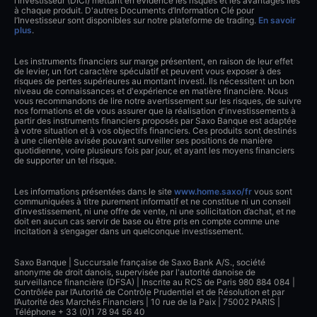
l’Investisseur (DICI) mettant en évidence les risques et les avantages liés
à chaque produit. D'autres Documents d’Information Clé pour
l’Investisseur sont disponibles sur notre plateforme de trading.
En savoir
plus
.
Les instruments financiers sur marge présentent, en raison de leur effet
de levier, un fort caractère spéculatif et peuvent vous exposer à des
risques de pertes supérieures au montant investi. Ils nécessitent un bon
niveau de connaissances et d'expérience en matière financière. Nous
vous recommandons de lire notre avertissement sur les risques, de suivre
nos formations et de vous assurer que la réalisation d'investissements à
partir des instruments financiers proposés par Saxo Banque est adaptée
à votre situation et à vos objectifs financiers. Ces produits sont destinés
à une clientèle avisée pouvant surveiller ses positions de manière
quotidienne, voire plusieurs fois par jour, et ayant les moyens financiers
de supporter un tel risque.
Les informations présentées dans le site
www.home.saxo/fr
vous sont
communiquées à titre purement informatif et ne constitue ni un conseil
d’investissement, ni une offre de vente, ni une sollicitation d’achat, et ne
doit en aucun cas servir de base ou être pris en compte comme une
incitation à s’engager dans un quelconque investissement.
Saxo Banque | Succursale française de Saxo Bank A/S., société
anonyme de droit danois, supervisée par l'autorité danoise de
surveillance financière (DFSA) | Inscrite au RCS de Paris 980 884 084 |
Contrôlée par l’Autorité de Contrôle Prudentiel et de Résolution et par
l’Autorité des Marchés Financiers | 10 rue de la Paix | 75002 PARIS |
Téléphone + 33 (0)1 78 94 56 40