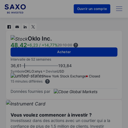
Ouvrir un compte
Oklo Inc.
48,42
+6,23
/
+14,77%
20:10:00
Acheter
Intervalle de 52 semaines
36,61
193,84
Symbole
OKLO:xnys
Devise
USD
New York Stock Exchange
Closed
15 minutes différées
Données fournies par
Vous voulez commencer à investir ?
Investissez dans des actions avec un courtier qui a la
confiance de plus de 1,5 million de clients. Investir