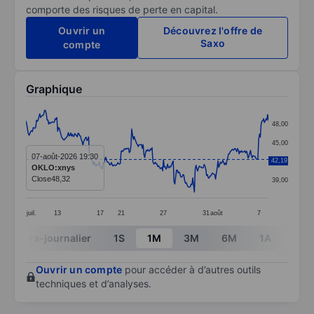
comporte des risques de perte en capital.
Ouvrir un
Découvrez l'offre de
Saxo
compte
Graphique
Chart
48,00
Line chart with 299 data points.
45,00
The chart has 1 X axis displaying categories.
07-août-2026 19:30
42,19
42,00
OKLO:xnys
The chart has 1 Y axis displaying values. Data ranges 
Close
48,32
39,00
juil.
13
17
21
27
31
août
7
End of interactive chart.
Intra-journalier
1S
1M
3M
6M
1A
3A
Ouvrir un compte
pour accéder à d’autres outils
techniques et d’analyses.