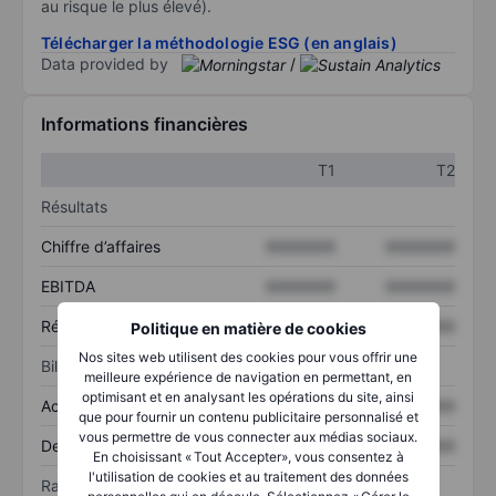
au risque le plus élevé).
Télécharger la méthodologie ESG (en anglais)
Data provided by
/
Informations financières
T1
T2
Résultats
Chiffre d’affaires
XXXXXXX
XXXXXXX
EBITDA
XXXXXXX
XXXXXXX
Résultat net
XXXXXXX
XXXXXXX
Politique en matière de cookies
Nos sites web utilisent des cookies pour vous offrir une
Bilan
meilleure expérience de navigation en permettant, en
optimisant et en analysant les opérations du site, ainsi
Actif total
XXXXXXX
XXXXXXX
que pour fournir un contenu publicitaire personnalisé et
vous permettre de vous connecter aux médias sociaux.
Dette totale
XXXXXXX
XXXXXXX
En choisissant « Tout Accepter», vous consentez à
l'utilisation de cookies et au traitement des données
Ratios