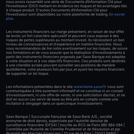
nous avons rassemblé une série de Documents d’Information Clé pour
l’Investisseur (DICI) mettant en évidence les risques et les avantages liés
à chaque produit. D'autres Documents d’Information Clé pour
l’Investisseur sont disponibles sur notre plateforme de trading.
En savoir
plus
.
Les instruments financiers sur marge présentent, en raison de leur effet
de levier, un fort caractère spéculatif et peuvent vous exposer à des
risques de pertes supérieures au montant investi. Ils nécessitent un bon
niveau de connaissances et d'expérience en matière financière. Nous
vous recommandons de lire notre avertissement sur les risques, de suivre
nos formations et de vous assurer que la réalisation d'investissements à
partir des instruments financiers proposés par Saxo Banque est adaptée
à votre situation et à vos objectifs financiers. Ces produits sont destinés
à une clientèle avisée pouvant surveiller ses positions de manière
quotidienne, voire plusieurs fois par jour, et ayant les moyens financiers
de supporter un tel risque.
Les informations présentées dans le site
www.home.saxo/fr
vous sont
communiquées à titre purement informatif et ne constitue ni un conseil
d’investissement, ni une offre de vente, ni une sollicitation d’achat, et ne
doit en aucun cas servir de base ou être pris en compte comme une
incitation à s’engager dans un quelconque investissement.
Saxo Banque | Succursale française de Saxo Bank A/S., société
anonyme de droit danois, supervisée par l'autorité danoise de
surveillance financière (DFSA) | Inscrite au RCS de Paris 980 884 084 |
Contrôlée par l’Autorité de Contrôle Prudentiel et de Résolution et par
l’Autorité des Marchés Financiers | 10 rue de la Paix | 75002 PARIS |