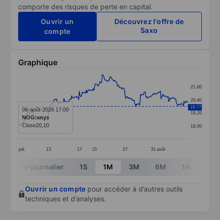
comporte des risques de perte en capital.
Ouvrir un
Découvrez l'offre de
Saxo
compte
Graphique
Chart
21,60
Line chart with 290 data points.
20,40
19,77
The chart has 1 X axis displaying categories.
06-août-2026 17:00
19,20
NOG:xnys
The chart has 1 Y axis displaying values. Data ranges 
Close
20,10
18,00
juil.
13
17
21
27
31
août
End of interactive chart.
Intra-journalier
1S
1M
3M
6M
1A
3A
Ouvrir un compte
pour accéder à d’autres outils
techniques et d’analyses.