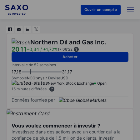
Ouvrir un compte
Northern Oil and Gas Inc.
20,11
+0,34
/
+1,72%
17:08:22
Acheter
Intervalle de 52 semaines
17,18
31,17
Symbole
NOG:xnys
Devise
USD
New York Stock Exchange
Open
15 minutes différées
Données fournies par
Vous voulez commencer à investir ?
Investissez dans des actions avec un courtier qui a la
confiance de plus de 1,5 million de clients. Investir