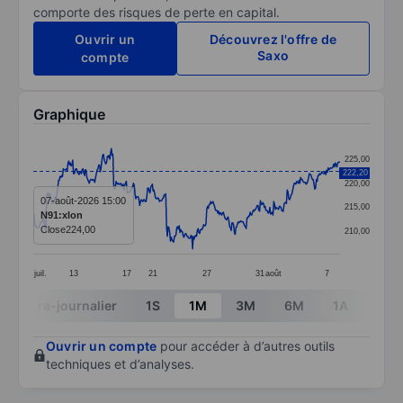
comporte des risques de perte en capital.
Ouvrir un
Découvrez l'offre de
Saxo
compte
Graphique
Chart
225,00
222,20
Line chart with 390 data points.
220,00
The chart has 1 X axis displaying categories.
07-août-2026 15:00
215,00
N91:xlon
The chart has 1 Y axis displaying values. Data ranges
Close
224,00
210,00
juil.
13
17
21
27
31
août
7
End of interactive chart.
Intra-journalier
1S
1M
3M
6M
1A
3A
Ouvrir un compte
pour accéder à d’autres outils
techniques et d’analyses.