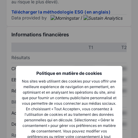
au risque le plus élevé).
Télécharger la méthodologie ESG (en anglais)
Data provided by
/
Informations financières
T1
T2
Résultats
Chiffre d’affaires
XXXXXXX
XXXXXXX
Politique en matière de cookies
EBITDA
XXXXXXX
XXXXXXX
Nos sites web utilisent des cookies pour vous offrir une
meilleure expérience de navigation en permettant, en
Résultat net
XXXXXXX
XXXXXXX
optimisant et en analysant les opérations du site, ainsi
que pour fournir un contenu publicitaire personnalisé et
Bilan
vous permettre de vous connecter aux médias sociaux.
En choisissant « Tout Accepter», vous consentez à
Actif total
XXXXXXX
XXXXXXX
l'utilisation de cookies et au traitement des données
personnelles qui en découle. Sélectionnez « Gérer le
Dette totale
XXXXXXX
XXXXXXX
consentement » pour gérer vos préférences en matière
de consentement. Vous pouvez modifier vos
Ratios
préférences ou retirer votre consentement à tout