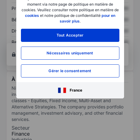
moment via notre page de politique en matière de
Prix / ventes
XXXXXXX
XXXXXXX
cookies. Veuillez consulter notre politique en matière de
cookies
et notre politique de confidentialité
pour en
Bénéfice par action
XXXXXXX
XXXXXXX
savoir plus
.
Dividende par action
XXXXXXX
XXXXXXX
Tout Accepter
Rendement des
XXXXXXX
XXXXXXX
capitaux propres
Ouvrir un compte
pour accéder à d’autres outils
Nécessaires uniquement
techniques et d’analyses.
Gérer le consentement
À propos Ninety One PLC
Ninety One PLC is engaged in the business of
France
investment management. It deals in four core asset
classes - Equities, Fixed income, Multi-Asset and
Alternative Strategies. The company provides portfolio
management, investment advisory, and other financial
services.
Secteur
Finance
Industrie