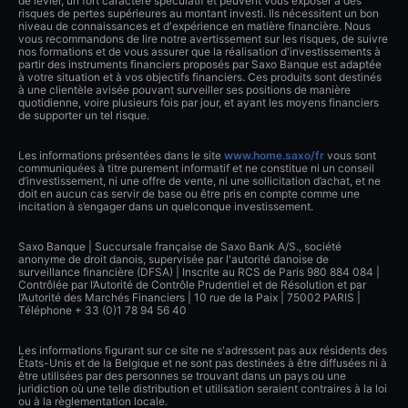
de levier, un fort caractère spéculatif et peuvent vous exposer à des
risques de pertes supérieures au montant investi. Ils nécessitent un bon
niveau de connaissances et d'expérience en matière financière. Nous
vous recommandons de lire notre avertissement sur les risques, de suivre
nos formations et de vous assurer que la réalisation d'investissements à
partir des instruments financiers proposés par Saxo Banque est adaptée
à votre situation et à vos objectifs financiers. Ces produits sont destinés
à une clientèle avisée pouvant surveiller ses positions de manière
quotidienne, voire plusieurs fois par jour, et ayant les moyens financiers
de supporter un tel risque.
Les informations présentées dans le site
www.home.saxo/fr
vous sont
communiquées à titre purement informatif et ne constitue ni un conseil
d’investissement, ni une offre de vente, ni une sollicitation d’achat, et ne
doit en aucun cas servir de base ou être pris en compte comme une
incitation à s’engager dans un quelconque investissement.
Saxo Banque | Succursale française de Saxo Bank A/S., société
anonyme de droit danois, supervisée par l'autorité danoise de
surveillance financière (DFSA) | Inscrite au RCS de Paris 980 884 084 |
Contrôlée par l’Autorité de Contrôle Prudentiel et de Résolution et par
l’Autorité des Marchés Financiers | 10 rue de la Paix | 75002 PARIS |
Téléphone + 33 (0)1 78 94 56 40
Les informations figurant sur ce site ne s'adressent pas aux résidents des
États-Unis et de la Belgique et ne sont pas destinées à être diffusées ni à
être utilisées par des personnes se trouvant dans un pays ou une
juridiction où une telle distribution et utilisation seraient contraires à la loi
ou à la règlementation locale.