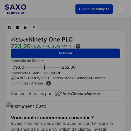
Ouvrir un compte
Ninety One PLC
223,20
+1,00
/
+0,45%
15:35:06
Acheter
Intervalle de 52 semaines
179,60
262,00
Symbole
N91:xlon
Devise
GBP
London Stock Exchange
Closed
15 minutes différées
Données fournies par
Vous voulez commencer à investir ?
Investissez dans des actions avec un courtier qui a la
confiance de plus de 1,5 million de clients. Investir