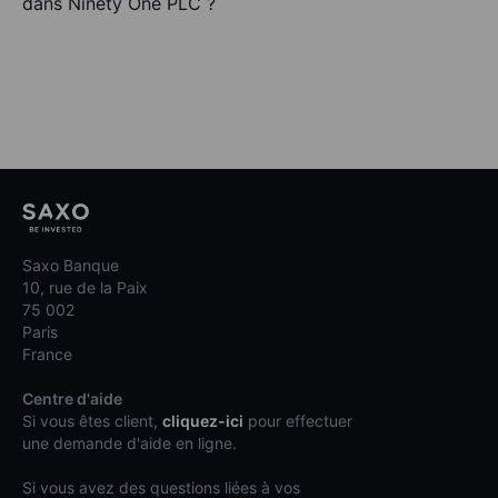
dans Ninety One PLC ?
Saxo Banque
10, rue de la Paix
75 002
Paris
France
Centre d'aide
Si vous êtes client,
cliquez-ici
pour effectuer
une demande d'aide en ligne.
Si vous avez des questions liées à vos