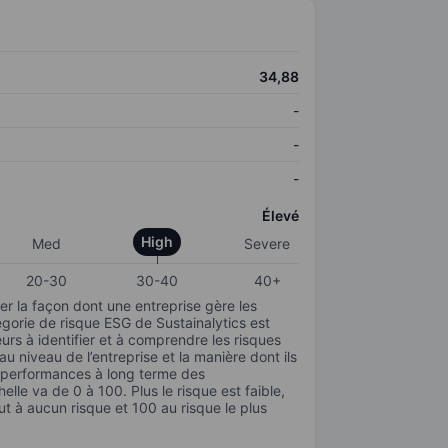
34,88
-
-
-
Élevé
High
Med
Severe
20-30
30-40
40+
r la façon dont une entreprise gère les
gorie de risque ESG de Sustainalytics est
urs à identifier et à comprendre les risques
 niveau de l’entreprise et la manière dont ils
s performances à long terme des
elle va de 0 à 100. Plus le risque est faible,
ut à aucun risque et 100 au risque le plus