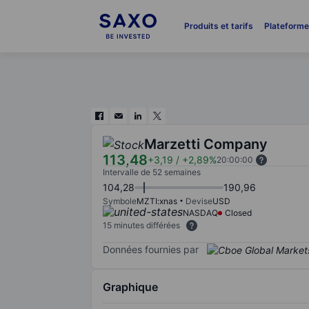
Produits et tarifs
Plateform
Marzetti Company
113,48
+3,19
/
+2,89%
20:00:00
Intervalle de 52 semaines
104,28
190,96
Symbole
MZTI:xnas
Devise
USD
NASDAQ
Closed
15 minutes différées
Données fournies par
Graphique
Chart