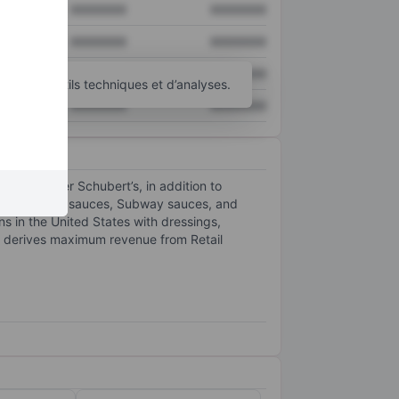
XXXXXXX
XXXXXXX
XXXXXXX
XXXXXXX
XXXXXXX
XXXXXXX
’autres outils techniques et d’analyses.
XXXXXXX
XXXXXXX
y and Sister Schubert’s, in addition to
auces, Arby’s sauces, Subway sauces, and
s in the United States with dressings,
t derives maximum revenue from Retail