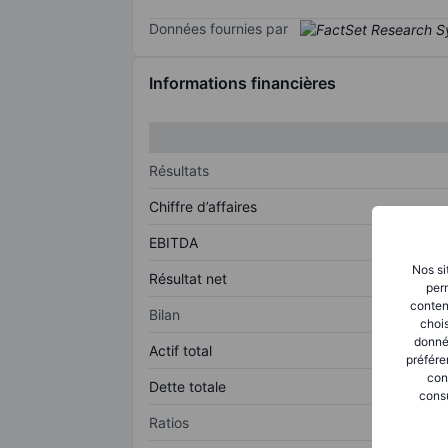
Données fournies par
Informations financières
Résultats
Chiffre d’affaires
EBITDA
Nos si
Résultat net
perm
conten
Bilan
chois
donné
Actif total
préfére
con
Dette totale
consu
Ratios