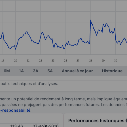
ories.
s. Data ranges from 105.34 to 116.18.
17
20
21
22
23
24
27
28
29
30
6M
1A
3A
5A
Annuel à ce jour
Historique
outils techniques et d’analyses.
sente un potentiel de rendement à long terme, mais implique égaleme
ces passées ne préjugent pas des performances futures. Les données 
n-responsabilité
.
Performances historiques
113,46
07-août-2026