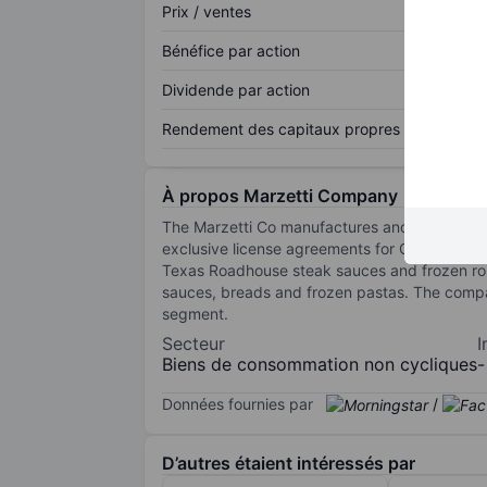
Prix / ventes
Bénéfice par action
Dividende par action
Rendement des capitaux propres
À propos Marzetti Company
The Marzetti Co manufactures and sells specia
exclusive license agreements for Olive Garde
Texas Roadhouse steak sauces and frozen rolls
sauces, breads and frozen pastas. The compa
segment.
Secteur
I
Biens de consommation non cycliques
-
Données fournies par
/
D’autres étaient intéressés par