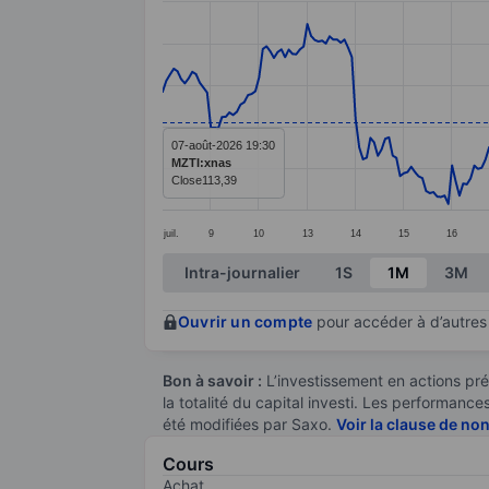
Line chart with 299 data points.
The chart has 1 X axis displaying categ
The chart has 1 Y axis displaying value
07-août-2026 19:30
MZTI:xnas
Close
113,39
juil.
9
10
13
14
15
16
End of interactive chart.
Intra-journalier
1S
1M
3M
Ouvrir un compte
pour accéder à d’autres 
Bon à savoir :
L’investissement en actions pré
la totalité du capital investi. Les performan
été modifiées par Saxo.
Voir la clause de no
Cours
Achat