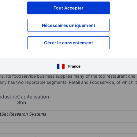
XXXXXXX
XXXXXXX
Tout Accepter
XXXXXXX
XXXXXXX
Nécessaires uniquement
XXXXXXX
XXXXXXX
Ouvrir un compte
pour accéder à d
XXXXXXX
XXXXXXX
Gérer le consentement
lty food products. Its retail brands include Marzetti, New York Baker
France
n dressings, Chick-fil-A sauces and dressings, Buffalo Wild Wings s
. Its foodservice business supplies many of the top restaurant chain
ny has two reportable segments: Retail and Foodservice, of which i
ndustrie
Capitalisation
3bn