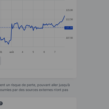
115,00
112,50
110,29
110,00
107,50
31
août
4
5
6
7
nt un risque de perte, pouvant aller jusqu’à
fournies par des sources externes n’ont pas