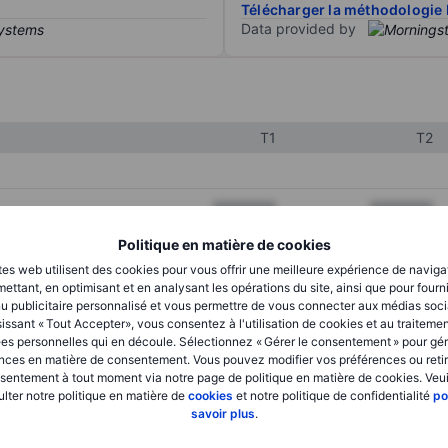
Télécharger la méthodologie 
Data provided by
T1
T2
XXXXXXX
XXXXXXX
XXXXXXX
XXXXXXX
Politique en matière de cookies
tes web utilisent des cookies pour vous offrir une meilleure expérience de naviga
XXXXXXX
XXXXXXX
ettant, en optimisant et en analysant les opérations du site, ainsi que pour fourn
u publicitaire personnalisé et vous permettre de vous connecter aux médias soci
issant « Tout Accepter», vous consentez à l'utilisation de cookies et au traiteme
es personnelles qui en découle. Sélectionnez « Gérer le consentement » pour gér
XXXXXXX
XXXXXXX
nces en matière de consentement. Vous pouvez modifier vos préférences ou retir
sentement à tout moment via notre page de politique en matière de cookies. Veui
XXXXXXX
XXXXXXX
lter notre politique en matière de
cookies
et notre politique de confidentialité
po
savoir plus
.