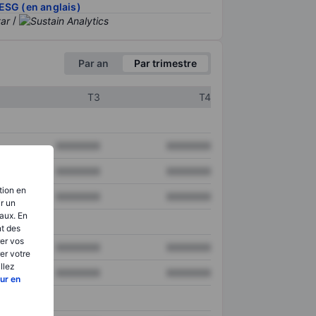
ESG (en anglais)
/
Par an
Par trimestre
T3
T4
XXXXXXX
XXXXXXX
XXXXXXX
XXXXXXX
tion en
XXXXXXX
XXXXXXX
ir un
aux. En
nt des
er vos
XXXXXXX
XXXXXXX
er votre
llez
XXXXXXX
XXXXXXX
ur en