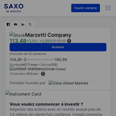
Ouvrir compte
Marzetti Company
113,48
+3,19
/
+2,89%
20:00:00
Acheter
Intervalle de 52 semaines
104,28
190,96
Symbole
MZTI:xnas
Devise
USD
NASDAQ
Closed
15 minutes différées
Données fournies par
Vous voulez commencer à investir ?
Négociez des actions avec un courtier auquel plus de
1.5 millions de clients font confiance. Investir comporte