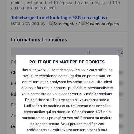
moins il est important (0 équivaut à aucun risque et 100
au risque le plus élevé).
Télécharger la méthodologie ESG (en anglais)
Data provided by
/
Informations financières
T1
T2
Résultats
POLITIQUE EN MATIÈRE DE COOKIES
Nos sites web utilisent des cookies pour vous offrir une
Chiffre d’affaires
XXXXXXX
XXXXXXX
meilleure expérience de navigation en permettant, en
optimisant et en analysant les opérations du site, ainsi
EBITDA
XXXXXXX
XXXXXXX
que pour fournir un contenu publicitaire personnalisé et
Résultat net
XXXXXXX
XXXXXXX
vous permettre de vous connecter aux médias sociaux.
En choisissant « Tout Accepter», vous consentez à
Bilan
l'utilisation de cookies et au traitement des données
personnelles qui en découle. Sélectionnez « Gérer le
Actifs totaux
XXXXXXX
XXXXXXX
consentement » pour gérer vos préférences en matière
de consentement. Vous pouvez modifier vos
Dette totale
XXXXXXX
XXXXXXX
préférences ou retirer votre consentement à tout