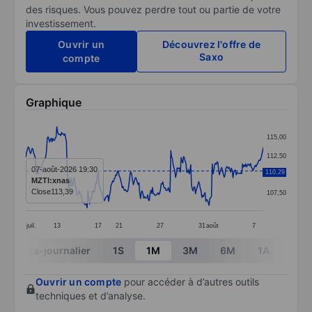
des risques. Vous pouvez perdre tout ou partie de votre
investissement.
Ouvrir un
Découvrez l'offre de
Saxo
compte
Graphique
Chart
115,00
Line chart with 299 data points.
112,50
The chart has 1 X axis displaying categories.
07-août-2026 19:30
110,29
110,00
MZTI:xnas
The chart has 1 Y axis displaying values. Data ranges 
Close
113,39
107,50
juil.
13
17
21
27
31
août
7
End of interactive chart.
Intra-journalier
1S
1M
3M
6M
1A
3A
Ouvrir un compte
pour accéder à d’autres outils
techniques et d’analyse.