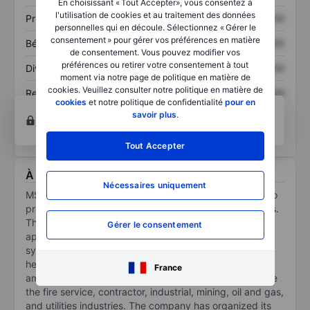
En choisissant « Tout Accepter», vous consentez à
l'utilisation de cookies et au traitement des données
Prix / ventes
XXXXXXX
XXXXXXX
personnelles qui en découle. Sélectionnez « Gérer le
consentement » pour gérer vos préférences en matière
Bénéfice par action
XXXXXXX
XXXXXXX
de consentement. Vous pouvez modifier vos
préférences ou retirer votre consentement à tout
Dividende par action
XXXXXXX
XXXXXXX
moment via notre page de politique en matière de
cookies. Veuillez consulter notre politique en matière de
Rendement des
XXXXXXX
XXXXXXX
cookies
et notre politique de confidentialité
pour en
capitaux propres
Ouvrir un compte
pour accéder à d’autres outils
savoir plus
.
techniques et d’analyses.
Tout Accepter
À propos MSA Safety Inc.
Nécessaires uniquement
MSA Safety Inc makes safety products that are used to
protect workers in the oil and gas and mining industries.
The company's product offerings include breathing
Gérer le consentement
apparatuses, fall protection, portable gas detection
systems, industrial head protection, fire and rescue
helmets, and fixed gas and flame detection systems,
France
among others. The end markets for its products include
the fire service, contractor, industrial, mining, oil and gas,
and utilities industries. The company has organized its