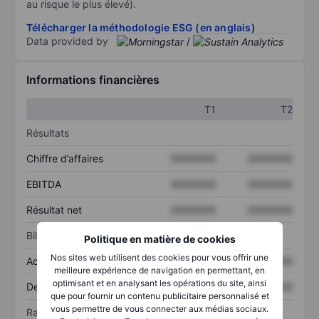
au risque le plus élevé).
Télécharger la méthodologie ESG (en anglais)
Data provided by
/
Informations financières
T1
T2
Résultats
Chiffre d’affaires
XXXXXXX
XXXXXXX
EBITDA
XXXXXXX
XXXXXXX
Résultat net
XXXXXXX
XXXXXXX
Bilan
Politique en matière de cookies
Nos sites web utilisent des cookies pour vous offrir une
Actif total
XXXXXXX
XXXXXXX
meilleure expérience de navigation en permettant, en
optimisant et en analysant les opérations du site, ainsi
Dette totale
XXXXXXX
XXXXXXX
que pour fournir un contenu publicitaire personnalisé et
vous permettre de vous connecter aux médias sociaux.
Ratios