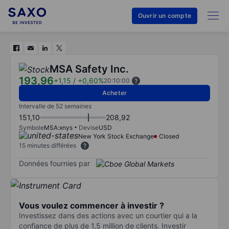
Ouvrir un compte
MSA Safety Inc.
193,96
+1,15
/
+0,60%
20:10:00
Acheter
Intervalle de 52 semaines
151,10
208,92
Symbole
MSA:xnys
Devise
USD
New York Stock Exchange
Closed
15 minutes différées
Données fournies par
Vous voulez commencer à investir ?
Investissez dans des actions avec un courtier qui a la
confiance de plus de 1,5 million de clients. Investir