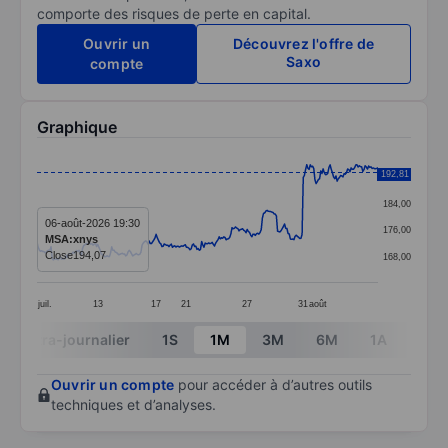
comporte des risques de perte en capital.
Ouvrir un
Découvrez l'offre de
Saxo
compte
Graphique
Chart
192,81
192,00
Line chart with 293 data points.
184,00
The chart has 1 X axis displaying categories.
06-août-2026 19:30
176,00
MSA:xnys
The chart has 1 Y axis displaying values. Data ranges 
Close
194,07
168,00
juil.
13
17
21
27
31
août
End of interactive chart.
Intra-journalier
1S
1M
3M
6M
1A
3A
Ouvrir un compte
pour accéder à d’autres outils
techniques et d’analyses.