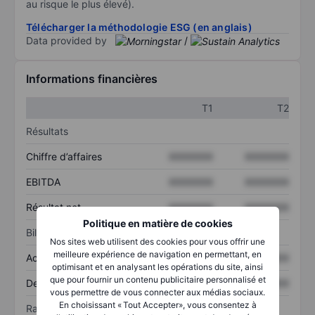
au risque le plus élevé).
Télécharger la méthodologie ESG (en anglais)
Data provided by
/
Informations financières
T1
T2
Résultats
Chiffre d’affaires
XXXXXXX
XXXXXXX
EBITDA
XXXXXXX
XXXXXXX
Résultat net
XXXXXXX
XXXXXXX
Politique en matière de cookies
Bilan
Nos sites web utilisent des cookies pour vous offrir une
meilleure expérience de navigation en permettant, en
Actif total
XXXXXXX
XXXXXXX
optimisant et en analysant les opérations du site, ainsi
que pour fournir un contenu publicitaire personnalisé et
Dette totale
XXXXXXX
XXXXXXX
vous permettre de vous connecter aux médias sociaux.
En choisissant « Tout Accepter», vous consentez à
Ratios