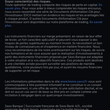
Soyez conscient(e) des risques.
Toute opération de trading comporte des risques de perte en capital.
En
savoir plus
. Pour vous aider à mieux comprendre les risques encourus,
nous avons rassemblé une série de Documents d’Information Clé pour
l’Investisseur (DICI) mettant en évidence les risques et les avantages liés
à chaque produit. D'autres Documents d’Information Clé pour
l’Investisseur sont disponibles sur notre plateforme de trading.
En savoir
plus
.
Les instruments financiers sur marge présentent, en raison de leur effet
de levier, un fort caractère spéculatif et peuvent vous exposer à des
risques de pertes supérieures au montant investi. Ils nécessitent un bon
niveau de connaissances et d'expérience en matière financière. Nous
vous recommandons de lire notre avertissement sur les risques, de suivre
nos formations et de vous assurer que la réalisation d'investissements à
partir des instruments financiers proposés par Saxo Banque est adaptée
à votre situation et à vos objectifs financiers. Ces produits sont destinés
à une clientèle avisée pouvant surveiller ses positions de manière
quotidienne, voire plusieurs fois par jour, et ayant les moyens financiers
de supporter un tel risque.
Les informations présentées dans le site
www.home.saxo/fr
vous sont
communiquées à titre purement informatif et ne constitue ni un conseil
d’investissement, ni une offre de vente, ni une sollicitation d’achat, et ne
doit en aucun cas servir de base ou être pris en compte comme une
incitation à s’engager dans un quelconque investissement.
Saxo Banque | Succursale française de Saxo Bank A/S., société
anonyme de droit danois, supervisée par l'autorité danoise de