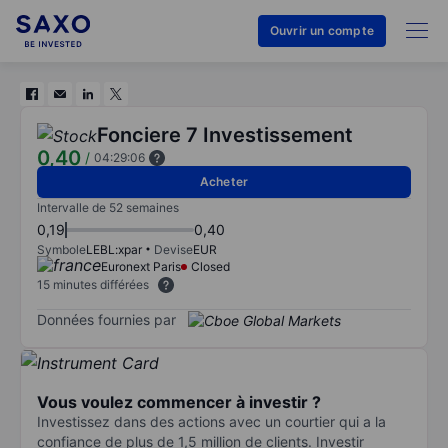
Ouvrir un compte
Fonciere 7 Investissement
0,40
/
04:29:06
Acheter
Intervalle de 52 semaines
0,19
0,40
Symbole
LEBL:xpar
Devise
EUR
Euronext Paris
Closed
15 minutes différées
Données fournies par
Vous voulez commencer à investir ?
Investissez dans des actions avec un courtier qui a la
confiance de plus de 1,5 million de clients. Investir