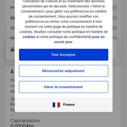
l'utilisation de cookies et au traitement des données
personnelles qui en découle. Sélectionnez « Gérer le
Prix / ventes
XXXXXXX
XXXXXXX
consentement » pour gérer vos préférences en matière
de consentement. Vous pouvez modifier vos
Bénéfice par action
XXXXXXX
XXXXXXX
préférences ou retirer votre consentement à tout
moment via notre page de politique en matière de
Dividende par action
XXXXXXX
XXXXXXX
cookies. Veuillez consulter notre politique en matière de
cookies
et notre politique de confidentialité
pour en
Rendement des
XXXXXXX
XXXXXXX
savoir plus
.
capitaux propres
Ouvrir un compte
pour accéder à d’autres outils
techniques et d’analyses.
Tout Accepter
Nécessaires uniquement
À propos Fonciere 7 Investissement
Fonciere 7 Investissement est engagée dans la
conception, fabrication et commercialisation des
Gérer le consentement
dispositifs d'éclairage pour des événements spéciaux.
Secteur
Finance
France
Industrie
-
Capitalisation
0,00064bn