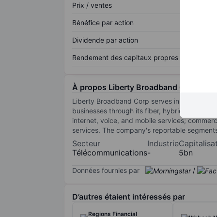
Prix / ventes
Bénéfice par action
Dividende par action
Rendement des capitaux propres
À propos Liberty Broadband Corp.
Liberty Broadband Corp serves in the telecomm
businesses through its fiber, hybrid fiber, an
internet, voice, and mobile services; commerc
services. The company's reportable segments 
Secteur
Industrie
Capitalisa
Télécommunications
-
5bn
Données fournies par
/
D’autres étaient intéressés par
Regions Financial