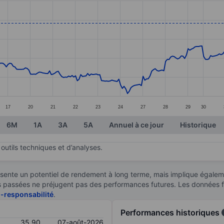
ories.
s. Data ranges from 27.83 to 37.07.
17
20
21
22
23
24
27
28
29
30
6M
1A
3A
5A
Annuel à ce jour
Historique
outils techniques et d’analyses.
sente un potentiel de rendement à long terme, mais implique égaleme
ces passées ne préjugent pas des performances futures. Les données 
n-responsabilité
.
Performances historiques
35,90
07-août-2026