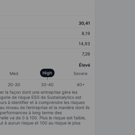
30,41
8,19
14,93
7,29
Élevé
High
Med
Severe
20-30
30-40
40+
r la façon dont une entreprise gère les
gorie de risque ESG de Sustainalytics est
urs à identifier et à comprendre les risques
 niveau de l’entreprise et la manière dont ils
s performances à long terme des
elle va de 0 à 100. Plus le risque est faible,
ut à aucun risque et 100 au risque le plus