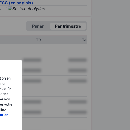
ESG (en anglais)
/
Par an
Par trimestre
T3
T4
XXXXXXX
XXXXXXX
XXXXXXX
XXXXXXX
tion en
XXXXXXX
XXXXXXX
ir un
aux. En
nt des
er vos
XXXXXXX
XXXXXXX
er votre
llez
XXXXXXX
XXXXXXX
ur en