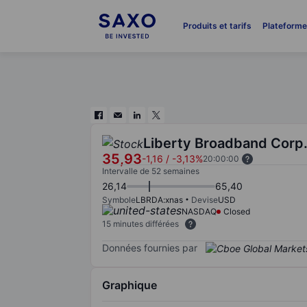
Produits et tarifs
Plateform
Liberty Broadband Corp
35,93
-1,16
/
-3,13%
20:00:00
Intervalle de 52 semaines
26,14
65,40
Symbole
LBRDA:xnas
Devise
USD
NASDAQ
Closed
15 minutes différées
Données fournies par
Graphique
Chart