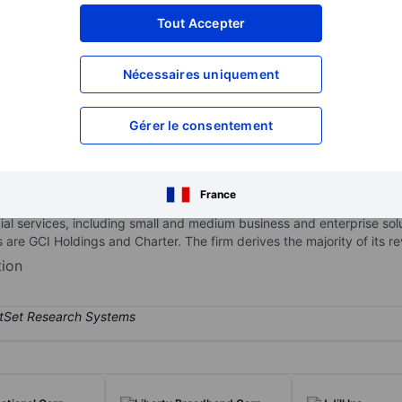
XXXXXXX
XXXXXXX
Tout Accepter
XXXXXXX
XXXXXXX
Nécessaires uniquement
XXXXXXX
XXXXXXX
Ouvrir un compte
pour accéder à d
XXXXXXX
XXXXXXX
Gérer le consentement
unications industry in the United States. It provides cable services
France
d coaxial cable infrastructure. The services provided by the company a
ial services, including small and medium business and enterprise solu
are GCI Holdings and Charter. The firm derives the majority of its r
tion