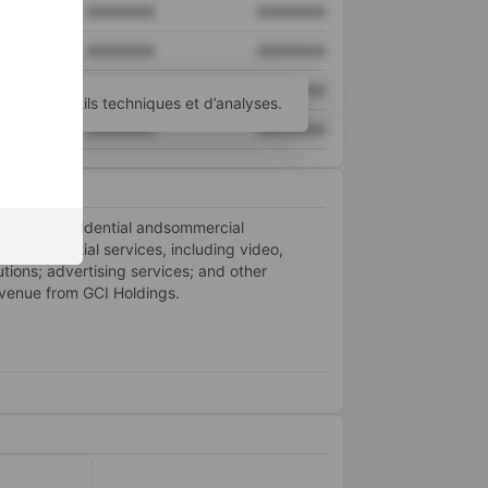
XXXXXXX
XXXXXXX
XXXXXXX
XXXXXXX
XXXXXXX
XXXXXXX
’autres outils techniques et d’analyses.
XXXXXXX
XXXXXXX
 to both residential andsommercial
re residential services, including video,
tions; advertising services; and other
evenue from GCI Holdings.