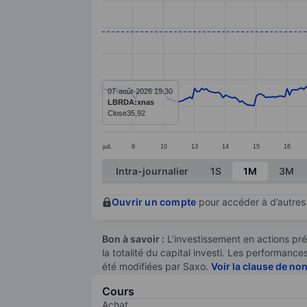
Line chart with 295 data points.
The chart has 1 X axis displaying categ
The chart has 1 Y axis displaying value
07-août-2026 19:30
LBRDA:xnas
Close
35,92
juil.
9
10
13
14
15
16
End of interactive chart.
Intra-journalier
1S
1M
3M
Ouvrir un compte
pour accéder à d’autres 
Bon à savoir :
L’investissement en actions pré
la totalité du capital investi. Les performan
été modifiées par Saxo.
Voir la clause de no
Cours
Achat