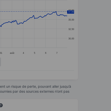
37,50
37,09
35,00
32,50
30,00
31
août
4
5
6
7
nt un risque de perte, pouvant aller jusqu’à
fournies par des sources externes n’ont pas