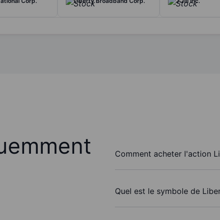
tional Corp.
Liberty Broadband Corp.
J.Jill Inc.
quemment
Comment acheter l'action L
Quel est le symbole de Libe