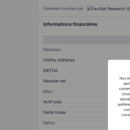
Données fournies par
Informations financières
Résultats
Chiffre d’affaires
EBITDA
Nos si
Résultat net
perm
conten
Bilan
chois
donné
Actif total
préfére
con
Dette totale
consu
Ratios