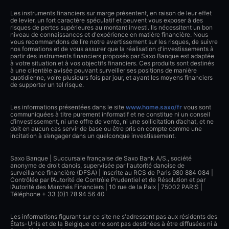
Les instruments financiers sur marge présentent, en raison de leur effet
de levier, un fort caractère spéculatif et peuvent vous exposer à des
risques de pertes supérieures au montant investi. Ils nécessitent un bon
niveau de connaissances et d'expérience en matière financière. Nous
vous recommandons de lire notre avertissement sur les risques, de suivre
nos formations et de vous assurer que la réalisation d'investissements à
partir des instruments financiers proposés par Saxo Banque est adaptée
à votre situation et à vos objectifs financiers. Ces produits sont destinés
à une clientèle avisée pouvant surveiller ses positions de manière
quotidienne, voire plusieurs fois par jour, et ayant les moyens financiers
de supporter un tel risque.
Les informations présentées dans le site
www.home.saxo/fr
vous sont
communiquées à titre purement informatif et ne constitue ni un conseil
d’investissement, ni une offre de vente, ni une sollicitation d’achat, et ne
doit en aucun cas servir de base ou être pris en compte comme une
incitation à s’engager dans un quelconque investissement.
Saxo Banque | Succursale française de Saxo Bank A/S., société
anonyme de droit danois, supervisée par l'autorité danoise de
surveillance financière (DFSA) | Inscrite au RCS de Paris 980 884 084 |
Contrôlée par l’Autorité de Contrôle Prudentiel et de Résolution et par
l’Autorité des Marchés Financiers | 10 rue de la Paix | 75002 PARIS |
Téléphone + 33 (0)1 78 94 56 40
Les informations figurant sur ce site ne s'adressent pas aux résidents des
États-Unis et de la Belgique et ne sont pas destinées à être diffusées ni à