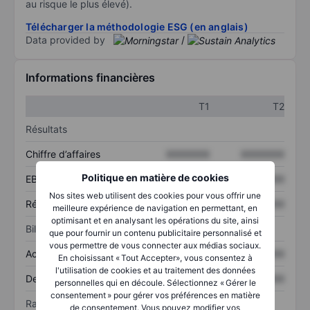
au risque le plus élevé).
Télécharger la méthodologie ESG (en anglais)
Data provided by
/
Informations financières
T1
T2
Résultats
Chiffre d’affaires
XXXXXXX
XXXXXXX
Politique en matière de cookies
EBITDA
XXXXXXX
XXXXXXX
Nos sites web utilisent des cookies pour vous offrir une
Résultat net
XXXXXXX
XXXXXXX
meilleure expérience de navigation en permettant, en
optimisant et en analysant les opérations du site, ainsi
Bilan
que pour fournir un contenu publicitaire personnalisé et
vous permettre de vous connecter aux médias sociaux.
Actif total
XXXXXXX
XXXXXXX
En choisissant « Tout Accepter», vous consentez à
l'utilisation de cookies et au traitement des données
Dette totale
XXXXXXX
XXXXXXX
personnelles qui en découle. Sélectionnez « Gérer le
consentement » pour gérer vos préférences en matière
Ratios
de consentement. Vous pouvez modifier vos