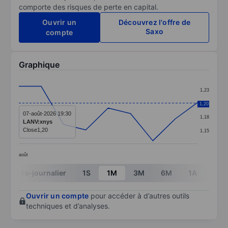
comporte des risques de perte en capital.
Ouvrir un
Découvrez l'offre de
Saxo
compte
Graphique
Chart
1,23
Line chart with 9 data points.
1,20
1,20
The chart has 1 X axis displaying categories.
07-août-2026 19:30
1,18
LANV:xnys
The chart has 1 Y axis displaying values. Data ranges f
Close
1,20
1,15
août
End of interactive chart.
Intra-journalier
1S
1M
3M
6M
1A
3A
Ouvrir un compte
pour accéder à d’autres outils
techniques et d’analyses.