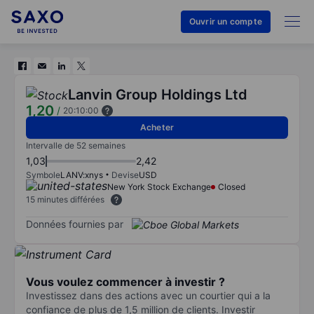
Ouvrir un compte
Lanvin Group Holdings Ltd
1,20
/
20:10:00
Acheter
Intervalle de 52 semaines
1,03
2,42
Symbole
LANV:xnys
Devise
USD
New York Stock Exchange
Closed
15 minutes différées
Données fournies par
Vous voulez commencer à investir ?
Investissez dans des actions avec un courtier qui a la
confiance de plus de 1,5 million de clients. Investir