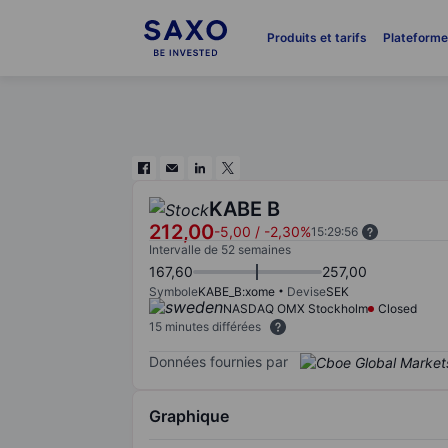
Produits et tarifs
Plateform
KABE B
212,00
-5,00
/
-2,30%
15:29:56
Intervalle de 52 semaines
167,60
257,00
Symbole
KABE_B:xome
Devise
SEK
NASDAQ OMX Stockholm
Closed
15 minutes différées
Données fournies par
Graphique
Chart