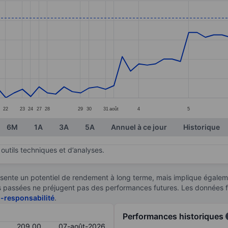
ories.
s. Data ranges from 184 to 215.
0
22
23
24
27
28
29
30
31
août
4
5
6M
1A
3A
5A
Annuel à ce jour
Historique
outils techniques et d’analyses.
sente un potentiel de rendement à long terme, mais implique égaleme
ces passées ne préjugent pas des performances futures. Les données 
n-responsabilité
.
Performances historiques
209,00
07-août-2026