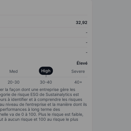
32,92
-
-
-
Élevé
High
Med
Severe
20-30
30-40
40+
r la façon dont une entreprise gère les
gorie de risque ESG de Sustainalytics est
urs à identifier et à comprendre les risques
 niveau de l’entreprise et la manière dont ils
s performances à long terme des
elle va de 0 à 100. Plus le risque est faible,
ut à aucun risque et 100 au risque le plus