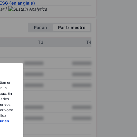
ESG (en anglais)
/
Par an
Par trimestre
T3
T4
XXXXXXX
XXXXXXX
XXXXXXX
XXXXXXX
tion en
XXXXXXX
XXXXXXX
ir un
aux. En
nt des
er vos
XXXXXXX
XXXXXXX
er votre
llez
XXXXXXX
XXXXXXX
ur en