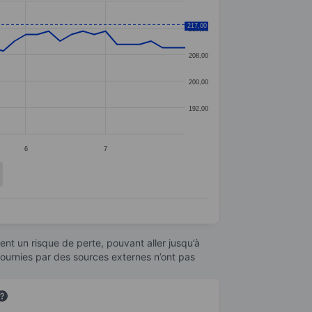
217,00
216,00
208,00
200,00
192,00
6
7
nt un risque de perte, pouvant aller jusqu’à
fournies par des sources externes n’ont pas