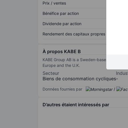
Prix / ventes
Bénéfice par action
Dividende par action
Rendement des capitaux propres
À propos KABE B
KABE Group AB is a Sweden-based company. Th
Europe and the U.K.
Secteur
Indus
Biens de consommation cycliques
-
Données fournies par
/
D’autres étaient intéressés par