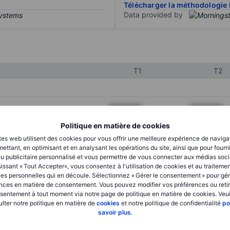
Télécharger la méthodologie 
Data provided by
T1
T2
XXXXXXX
XXXXXXX
XXXXXXX
XXXXXXX
Politique en matière de cookies
tes web utilisent des cookies pour vous offrir une meilleure expérience de naviga
XXXXXXX
XXXXXXX
ettant, en optimisant et en analysant les opérations du site, ainsi que pour fourn
u publicitaire personnalisé et vous permettre de vous connecter aux médias soci
issant « Tout Accepter», vous consentez à l'utilisation de cookies et au traiteme
es personnelles qui en découle. Sélectionnez « Gérer le consentement » pour gér
XXXXXXX
XXXXXXX
nces en matière de consentement. Vous pouvez modifier vos préférences ou retir
sentement à tout moment via notre page de politique en matière de cookies. Veui
XXXXXXX
XXXXXXX
lter notre politique en matière de
cookies
et notre politique de confidentialité
po
savoir plus
.