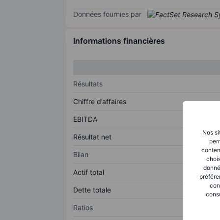
Données fournies par
Informations financières
Résultats
Chiffre d’affaires
EBITDA
Nos si
Résultat net
perm
conten
Bilan
chois
donné
Actif total
préfére
con
Dette totale
consu
Ratios