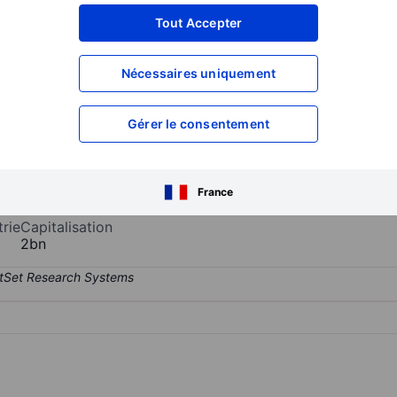
XXXXXXX
XXXXXXX
Tout Accepter
XXXXXXX
XXXXXXX
Nécessaires uniquement
XXXXXXX
XXXXXXX
Ouvrir un compte
pour accéder à d
XXXXXXX
XXXXXXX
Gérer le consentement
e company manufactures and sells caravans and motor home, tents. I
France
trie
Capitalisation
2bn