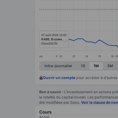
Line chart with 63 data points.
The chart has 1 X axis displaying categ
The chart has 1 Y axis displaying value
07-août-2026 15:00
KABE_B:xome
Close
210,00
juil.
9
10
13
14
15
16
2
End of interactive chart.
Intra-journalier
1S
1M
3M
Ouvrir un compte
pour accéder à d’autres 
Bon à savoir :
L’investissement en actions pré
la totalité du capital investi. Les performan
été modifiées par Saxo.
Voir la clause de no
Cours
Achat