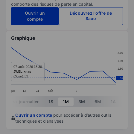
comporte des risques de perte en capital.
Ouvrir un
Découvrez l'offre de
Saxo
compte
Graphique
Chart
2,10
Line chart with 9 data points.
1,95
The chart has 1 X axis displaying categories.
07-août-2026 18:30
1,80
JWEL:xnas
The chart has 1 Y axis displaying values. Data ranges 
Close
1,53
1,65
1,63
juil.
13
24
août
7
End of interactive chart.
Intra-journalier
1S
1M
3M
6M
1A
3A
Ouvrir un compte
pour accéder à d’autres outils
techniques et d’analyses.