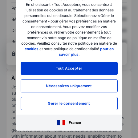
En choisissant « Tout Accepter», vous consentez à
Prix / ventes
XXXXXXX
XXXXXXX
l'utilisation de cookies et au traitement des données
personnelles qui en découle. Sélectionnez « Gérer le
Bénéfice par action
XXXXXXX
XXXXXXX
consentement » pour gérer vos préférences en matière
de consentement. Vous pouvez modifier vos
Dividende par action
XXXXXXX
XXXXXXX
préférences ou retirer votre consentement à tout
moment via notre page de politique en matière de
Rendement des
XXXXXXX
XXXXXXX
cookies. Veuillez consulter notre politique en matière de
capitaux propres
cookies
et notre politique de confidentialité
pour en
Ouvrir un compte
pour accéder à d’autres outils
savoir plus
.
techniques et d’analyses.
Tout Accepter
À propos Jowell Global Limited
Nécessaires uniquement
Jowell Global Ltd is a cosmetics, health, nutritional
supplements, and household products e-commerce
platform in China. The company offers its branded
Gérer le consentement
products to customers and also sells and distributes
products from other companies on its platform. In
addition, it allows third parties to open their stores on its
France
platform for a service fee based on their sales revenues
generated from their online stores and provides them
with information about market needs, enabling them to