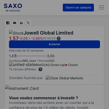
Ouvrir un compte
Jowell Global Limited
1,57
-0,06
/
-3,68%
00:00:00
Acheter
Intervalle de 52 semaines
1,47
3,00
Symbole
JWEL:xnas
Devise
USD
NASDAQ (Small cap)
Closed
15 minutes différées
Données fournies par
Vous voulez commencer à investir ?
Investissez dans des actions avec un courtier qui a la
confiance de plus de 1,5 million de clients. Investir