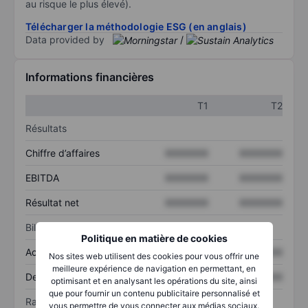
au risque le plus élevé).
Télécharger la méthodologie ESG (en anglais)
Data provided by
/
Informations financières
T1
T2
Résultats
Chiffre d’affaires
XXXXXXX
XXXXXXX
EBITDA
XXXXXXX
XXXXXXX
Résultat net
XXXXXXX
XXXXXXX
Bilan
Politique en matière de cookies
Actif total
XXXXXXX
XXXXXXX
Nos sites web utilisent des cookies pour vous offrir une
meilleure expérience de navigation en permettant, en
Dette totale
XXXXXXX
XXXXXXX
optimisant et en analysant les opérations du site, ainsi
que pour fournir un contenu publicitaire personnalisé et
Ratios
vous permettre de vous connecter aux médias sociaux.