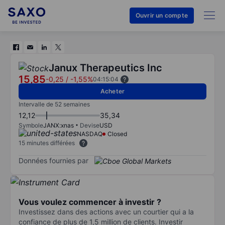
Ouvrir un compte
Janux Therapeutics Inc
15,85
-0,25
/
-1,55%
04:15:04
Acheter
Intervalle de 52 semaines
12,12
35,34
Symbole
JANX:xnas
Devise
USD
NASDAQ
Closed
15 minutes différées
Données fournies par
Vous voulez commencer à investir ?
Investissez dans des actions avec un courtier qui a la
confiance de plus de 1,5 million de clients. Investir