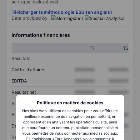
au risque le plus élevé).
Télécharger la méthodologie ESG (en anglais)
Data provided by
/
Informations financières
T1
T2
Résultats
Chiffre d’affaires
XXXXXXX
XXXXXXX
EBITDA
XXXXXXX
XXXXXXX
Résultat net
XXXXXXX
XXXXXXX
Politique en matière de cookies
Bilan
Nos sites web utilisent des cookies pour vous offrir une
Actif total
XXXXXXX
XXXXXXX
meilleure expérience de navigation en permettant, en
optimisant et en analysant les opérations du site, ainsi
Dette totale
XXXXXXX
XXXXXXX
que pour fournir un contenu publicitaire personnalisé et
vous permettre de vous connecter aux médias sociaux.
Ratios
En choisissant « Tout Accepter», vous consentez à