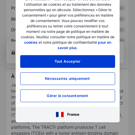
l'utilisation de cookies et au traitement des données
Prix / ventes
XXXXXXX
XXXXXXX
personnelles qui en découle. Sélectionnez « Gérer le
consentement » pour gérer vos préférences en matière
Bénéfice par action
XXXXXXX
XXXXXXX
de consentement. Vous pouvez modifier vos
préférences ou retirer votre consentement à tout
Dividende par action
XXXXXXX
XXXXXXX
moment via notre page de politique en matière de
cookies. Veuillez consulter notre politique en matière de
Rendement des
XXXXXXX
XXXXXXX
cookies
et notre politique de confidentialité
pour en
capitaux propres
savoir plus
.
Ouvrir un compte
pour accéder à d’autres outils
techniques et d’analyses.
Tout Accepter
À propos Janux Therapeutics Inc
Nécessaires uniquement
Janux Therapeutics Inc is a clinical-stage
biopharmaceutical company developing tumor-activated
Gérer le consentement
immunotherapies for cancer. The proprietary technology
of the company has enabled the development of distinct
bispecific platforms: Tumor Activated T Cell Engagers
France
(TRACTr), Tumor Activated Immunomodulators (TRACIr),
and Adaptive Immune Response Modulator (ARM)
platforms. The TRACTr platform produces T cell
engagers (TCEs) with a tumor antigen-binding domain