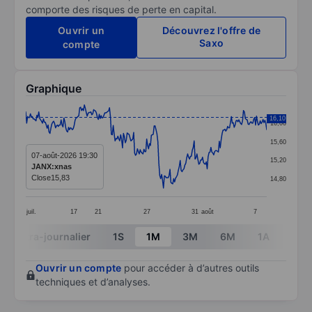
comporte des risques de perte en capital.
Ouvrir un
Découvrez l'offre de
Saxo
compte
Graphique
Chart
16,10
16,00
Line chart with 260 data points.
15,60
The chart has 1 X axis displaying categories.
07-août-2026 19:30
15,20
JANX:xnas
The chart has 1 Y axis displaying values. Data ranges 
Close
15,83
14,80
juil.
17
21
27
31
août
7
End of interactive chart.
Intra-journalier
1S
1M
3M
6M
1A
3A
Ouvrir un compte
pour accéder à d’autres outils
techniques et d’analyses.