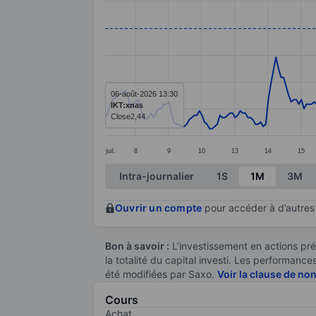
Line chart with 284 data points.
The chart has 1 X axis displaying categ
The chart has 1 Y axis displaying value
06-août-2026 13:30
IKT:xnas
Close
2,44
juil.
8
9
10
13
14
15
End of interactive chart.
Intra-journalier
1S
1M
3M
Ouvrir un compte
pour accéder à d’autres 
Bon à savoir :
L’investissement en actions pré
la totalité du capital investi. Les performan
été modifiées par Saxo.
Voir la clause de no
Cours
Achat