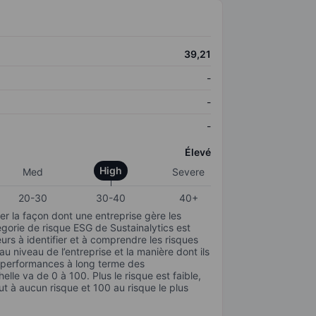
39,21
-
-
-
Élevé
High
Med
Severe
20-30
30-40
40+
r la façon dont une entreprise gère les
gorie de risque ESG de Sustainalytics est
urs à identifier et à comprendre les risques
 niveau de l’entreprise et la manière dont ils
s performances à long terme des
elle va de 0 à 100. Plus le risque est faible,
ut à aucun risque et 100 au risque le plus