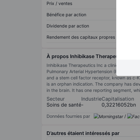
Prix / ventes
Bénéfice par action
Dividende par action
Rendement des capitaux propres
À propos Inhibikase Therapeutics Inc.
Inhibikase Therapeutics Inc a clinical-stage
Pulmonary Arterial Hypertension (PAH), in whic
and a stem cell factor receptor, known as c-Ki
is an orphan indication. The company has develo
in the brain. It has one reporting segment, wh
Secteur
Industrie
Capitalisation
Soins de santé
-
0,32216052bn
Données fournies par
/
D’autres étaient intéressés par