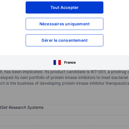
XXXXXXX
XXXXXXX
Tout Accepter
XXXXXXX
XXXXXXX
Nécessaires uniquement
XXXXXXX
XXXXXXX
Ouvrir un compte
pour accéder à d
XXXXXXX
XXXXXXX
Gérer le consentement
 pharmaceutical company developing therapeutics to modify the cour
France
h aberrant signaling through type III receptor tyrosine kinases, incl
t, has been implicated. Its product candidate is IKT-001, a prodrug o
ped its own portfolio of protein kinase inhibitors to treat bacterial an
ich is the business of developing protein kinase inhibitor therapeutics