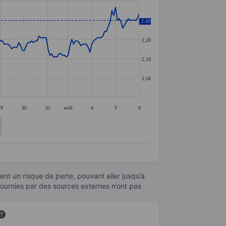
2,40
2,40
2,28
2,16
2,04
29
30
31
août
4
5
6
nt un risque de perte, pouvant aller jusqu’à
fournies par des sources externes n’ont pas