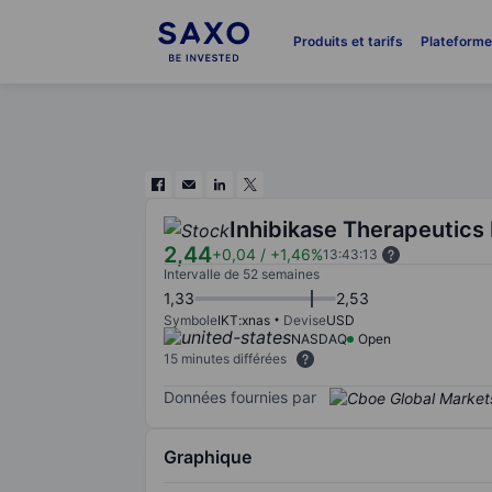
Produits et tarifs
Plateform
Inhibikase Therapeutics 
2,44
+0,04
/
+1,46%
13:43:13
Intervalle de 52 semaines
1,33
2,53
Symbole
IKT:xnas
Devise
USD
NASDAQ
Open
15 minutes différées
Données fournies par
Graphique
Chart