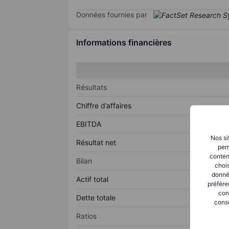
Données fournies par
Informations financières
Résultats
Chiffre d’affaires
EBITDA
Nos si
Résultat net
perm
conten
Bilan
chois
donné
Actif total
préfére
con
Dette totale
consu
Ratios