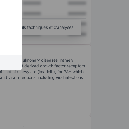
XXXXXXX
XXXXXXX
XXXXXXX
XXXXXXX
XXXXXXX
XXXXXXX
’autres outils techniques et d’analyses.
XXXXXXX
XXXXXXX
se of cardiopulmonary diseases, namely,
uding platelet derived growth factor receptors
f imatinib mesylate (imatinib), for PAH which
d viral infections, including viral infections
.