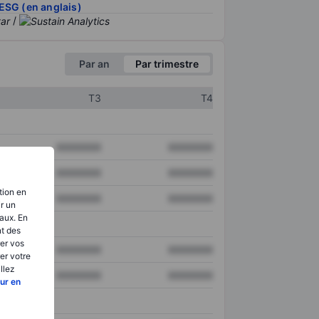
ESG (en anglais)
/
Par an
Par trimestre
T3
T4
XXXXXXX
XXXXXXX
XXXXXXX
XXXXXXX
tion en
XXXXXXX
XXXXXXX
ir un
aux. En
nt des
er vos
XXXXXXX
XXXXXXX
er votre
llez
XXXXXXX
XXXXXXX
ur en