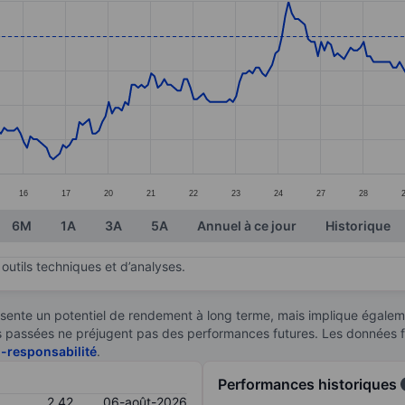
ories.
s. Data ranges from 1.95 to 2.52.
16
17
20
21
22
23
24
27
28
6M
1A
3A
5A
Annuel à ce jour
Historique
outils techniques et d’analyses.
sente un potentiel de rendement à long terme, mais implique égaleme
ces passées ne préjugent pas des performances futures. Les données 
n-responsabilité
.
Performances historiques
2,42
06-août-2026