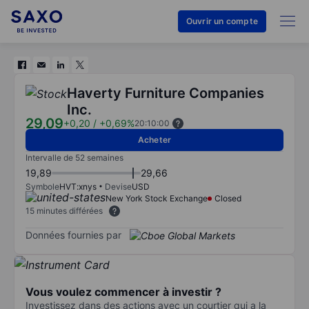
Ouvrir un compte
Haverty Furniture Companies
Inc.
29,09
+0,20
/
+0,69%
20:10:00
Acheter
Intervalle de 52 semaines
19,89
29,66
Symbole
HVT:xnys
Devise
USD
New York Stock Exchange
Closed
15 minutes différées
Données fournies par
Vous voulez commencer à investir ?
Investissez dans des actions avec un courtier qui a la