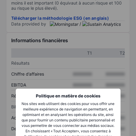
moins il est important (0 équivaut à aucun risque et 100
au risque le plus élevé).
Télécharger la méthodologie ESG (en anglais)
Data provided by
/
Informations financières
T1
T2
Résultats
Chiffre d’affaires
XXXXXXX
XXXXXXX
EBITDA
XXXXXXX
XXXXXXX
Politique en matière de cookies
Résultat net
XXXXXXX
XXXXXXX
Nos sites web utilisent des cookies pour vous offrir une
Bilan
meilleure expérience de navigation en permettant, en
optimisant et en analysant les opérations du site, ainsi
Actif total
XXXXXXX
XXXXXXX
que pour fournir un contenu publicitaire personnalisé et
vous permettre de vous connecter aux médias sociaux.
Dette totale
XXXXXXX
XXXXXXX
En choisissant « Tout Accepter», vous consentez à