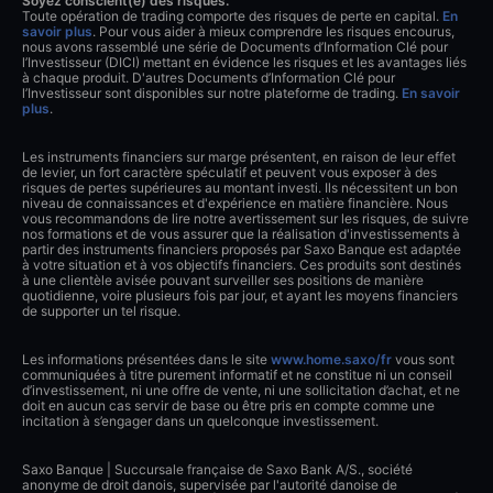
Soyez conscient(e) des risques.
Toute opération de trading comporte des risques de perte en capital.
En
savoir plus
. Pour vous aider à mieux comprendre les risques encourus,
nous avons rassemblé une série de Documents d’Information Clé pour
l’Investisseur (DICI) mettant en évidence les risques et les avantages liés
à chaque produit. D'autres Documents d’Information Clé pour
l’Investisseur sont disponibles sur notre plateforme de trading.
En savoir
plus
.
Les instruments financiers sur marge présentent, en raison de leur effet
de levier, un fort caractère spéculatif et peuvent vous exposer à des
risques de pertes supérieures au montant investi. Ils nécessitent un bon
niveau de connaissances et d'expérience en matière financière. Nous
vous recommandons de lire notre avertissement sur les risques, de suivre
nos formations et de vous assurer que la réalisation d'investissements à
partir des instruments financiers proposés par Saxo Banque est adaptée
à votre situation et à vos objectifs financiers. Ces produits sont destinés
à une clientèle avisée pouvant surveiller ses positions de manière
quotidienne, voire plusieurs fois par jour, et ayant les moyens financiers
de supporter un tel risque.
Les informations présentées dans le site
www.home.saxo/fr
vous sont
communiquées à titre purement informatif et ne constitue ni un conseil
d’investissement, ni une offre de vente, ni une sollicitation d’achat, et ne
doit en aucun cas servir de base ou être pris en compte comme une
incitation à s’engager dans un quelconque investissement.
Saxo Banque | Succursale française de Saxo Bank A/S., société
anonyme de droit danois, supervisée par l'autorité danoise de