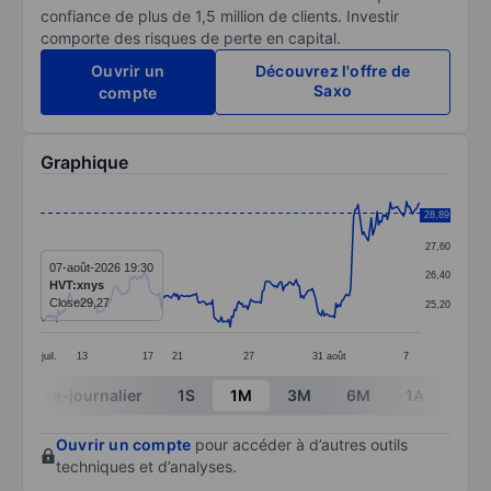
confiance de plus de 1,5 million de clients. Investir
comporte des risques de perte en capital.
Ouvrir un
Découvrez l'offre de
Saxo
compte
Graphique
Chart
28,89
28,80
Line chart with 259 data points.
27,60
The chart has 1 X axis displaying categories.
07-août-2026 19:30
26,40
HVT:xnys
The chart has 1 Y axis displaying values. Data ranges 
Close
29,27
25,20
juil.
13
17
21
27
31
août
7
End of interactive chart.
Intra-journalier
1S
1M
3M
6M
1A
3A
Ouvrir un compte
pour accéder à d’autres outils
techniques et d’analyses.