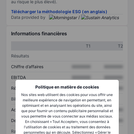
au risque le plus élevé).
Télécharger la méthodologie ESG (en anglais)
Data provided by
/
Informations financières
T1
T2
Résultats
Chiffre d’affaires
XXXXXXX
XXXXXXX
EBITDA
XXXXXXX
XXXXXXX
Politique en matière de cookies
Résultat net
XXXXXXX
XXXXXXX
Nos sites web utilisent des cookies pour vous offrir une
Bilan
meilleure expérience de navigation en permettant, en
optimisant et en analysant les opérations du site, ainsi
Actif total
XXXXXXX
XXXXXXX
que pour fournir un contenu publicitaire personnalisé et
vous permettre de vous connecter aux médias sociaux.
Dette totale
XXXXXXX
XXXXXXX
En choisissant « Tout Accepter», vous consentez à
l'utilisation de cookies et au traitement des données
Ratios
personnelles qui en découle. Sélectionnez « Gérer le