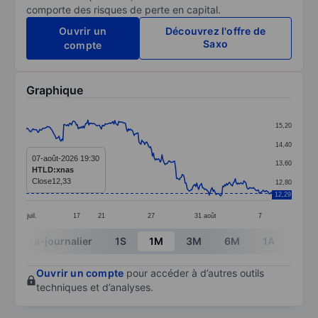
comporte des risques de perte en capital.
Ouvrir un
Découvrez l'offre de
Saxo
compte
Graphique
Chart
15,20
Line chart with 256 data points.
14,40
The chart has 1 X axis displaying categories.
07-août-2026 19:30
13,60
HTLD:xnas
The chart has 1 Y axis displaying values. Data ranges 
Close
12,33
12,80
12,29
juil.
17
21
27
31
août
7
End of interactive chart.
Intra-journalier
1S
1M
3M
6M
1A
3A
Ouvrir un compte
pour accéder à d’autres outils
techniques et d’analyses.