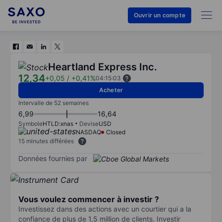
Ouvrir un compte
Heartland Express Inc.
12,34
+0,05
/
+0,41%
04:15:03
Acheter
Intervalle de 52 semaines
6,99
16,64
Symbole
HTLD:xnas
Devise
USD
NASDAQ
Closed
15 minutes différées
Données fournies par
Vous voulez commencer à investir ?
Investissez dans des actions avec un courtier qui a la
confiance de plus de 1,5 million de clients. Investir