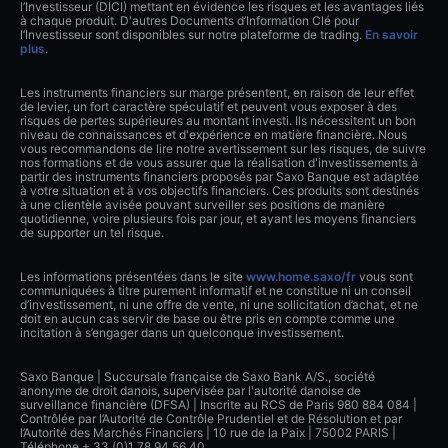
l’Investisseur (DICI) mettant en évidence les risques et les avantages liés
à chaque produit. D'autres Documents d’Information Clé pour
l’Investisseur sont disponibles sur notre plateforme de trading.
En savoir
plus
.
Les instruments financiers sur marge présentent, en raison de leur effet
de levier, un fort caractère spéculatif et peuvent vous exposer à des
risques de pertes supérieures au montant investi. Ils nécessitent un bon
niveau de connaissances et d'expérience en matière financière. Nous
vous recommandons de lire notre avertissement sur les risques, de suivre
nos formations et de vous assurer que la réalisation d'investissements à
partir des instruments financiers proposés par Saxo Banque est adaptée
à votre situation et à vos objectifs financiers. Ces produits sont destinés
à une clientèle avisée pouvant surveiller ses positions de manière
quotidienne, voire plusieurs fois par jour, et ayant les moyens financiers
de supporter un tel risque.
Les informations présentées dans le site
www.home.saxo/fr
vous sont
communiquées à titre purement informatif et ne constitue ni un conseil
d’investissement, ni une offre de vente, ni une sollicitation d’achat, et ne
doit en aucun cas servir de base ou être pris en compte comme une
incitation à s’engager dans un quelconque investissement.
Saxo Banque | Succursale française de Saxo Bank A/S., société
anonyme de droit danois, supervisée par l'autorité danoise de
surveillance financière (DFSA) | Inscrite au RCS de Paris 980 884 084 |
Contrôlée par l’Autorité de Contrôle Prudentiel et de Résolution et par
l’Autorité des Marchés Financiers | 10 rue de la Paix | 75002 PARIS |
Téléphone + 33 (0)1 78 94 56 40