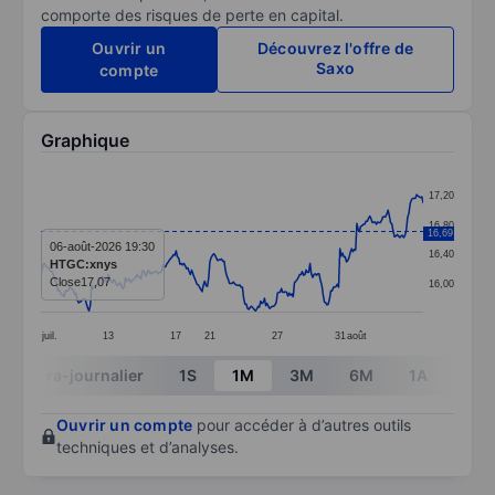
comporte des risques de perte en capital.
Ouvrir un
Découvrez l'offre de
Saxo
compte
Graphique
Chart
17,20
Line chart with 295 data points.
16,80
16,69
The chart has 1 X axis displaying categories.
06-août-2026 19:30
16,40
HTGC:xnys
The chart has 1 Y axis displaying values. Data ranges f
Close
17,07
16,00
juil.
13
17
21
27
31
août
End of interactive chart.
Intra-journalier
1S
1M
3M
6M
1A
3A
Ouvrir un compte
pour accéder à d’autres outils
techniques et d’analyses.