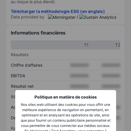
au risque le plus élevé).
Télécharger la méthodologie ESG (en anglais)
Data provided by
/
Informations financières
T1
T2
Résultats
Chiffre d’affaires
XXXXXXX
XXXXXXX
EBITDA
XXXXXXX
XXXXXXX
Résultat net
XXXXXXX
XXXXXXX
Bilan
Politique en matière de cookies
Nos sites web utilisent des cookies pour vous offrir une
Actif total
XXXXXXX
XXXXXXX
meilleure expérience de navigation en permettant, en
optimisant et en analysant les opérations du site, ainsi
Dette totale
XXXXXXX
XXXXXXX
que pour fournir un contenu publicitaire personnalisé et
vous permettre de vous connecter aux médias sociaux.
Ratios
En choisissant « Tout Accepter», vous consentez à