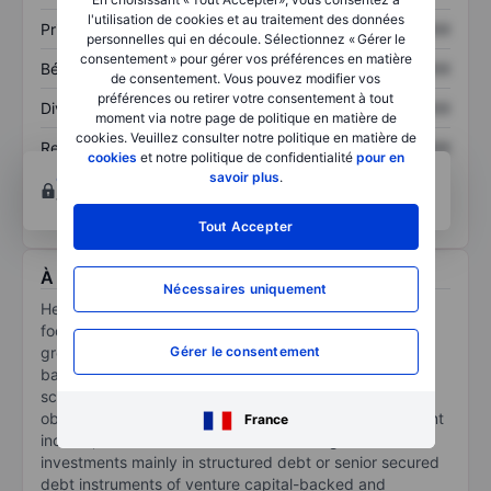
l'utilisation de cookies et au traitement des données
Prix / ventes
XXXXXXX
XXXXXXX
personnelles qui en découle. Sélectionnez « Gérer le
consentement » pour gérer vos préférences en matière
Bénéfice par action
XXXXXXX
XXXXXXX
de consentement. Vous pouvez modifier vos
préférences ou retirer votre consentement à tout
Dividende par action
XXXXXXX
XXXXXXX
moment via notre page de politique en matière de
cookies. Veuillez consulter notre politique en matière de
Rendement des
XXXXXXX
XXXXXXX
cookies
et notre politique de confidentialité
pour en
capitaux propres
savoir plus
.
Ouvrir un compte
pour accéder à d’autres outils
techniques et d’analyses.
Tout Accepter
À propos Hercules Capital Inc.
Nécessaires uniquement
Hercules Capital Inc is a specialty finance company
focused on providing senior secured loans to high-
growth, venture capital-backed, and institutional-
Gérer le consentement
backed companies in a variety of technology and life
sciences industries. The company's primary business
objectives are to increase its net income, net investment
France
income, and net asset value (NAV) through its
investments mainly in structured debt or senior secured
debt instruments of venture capital-backed and