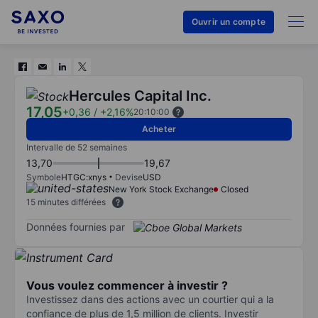
Ouvrir un compte
Hercules Capital Inc.
17,05
+0,36
/
+2,16%
20:10:00
Acheter
Intervalle de 52 semaines
13,70
19,67
Symbole
HTGC:xnys
Devise
USD
New York Stock Exchange
Closed
15 minutes différées
Données fournies par
Vous voulez commencer à investir ?
Investissez dans des actions avec un courtier qui a la
confiance de plus de 1,5 million de clients. Investir