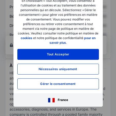
En choisissant « Tout Accepter», vous consentez à
l'utilisation de cookies et au traitement des données
Prix / ventes
XXXXXXX
XXXXXXX
personnelles qui en découle. Sélectionnez « Gérer le
consentement » pour gérer vos préférences en matière
Bénéfice par action
XXXXXXX
XXXXXXX
de consentement. Vous pouvez modifier vos
préférences ou retirer votre consentement à tout
Dividende par action
XXXXXXX
XXXXXXX
moment via notre page de politique en matière de
cookies. Veuillez consulter notre politique en matière de
Rendement des
XXXXXXX
XXXXXXX
cookies
et notre politique de confidentialité
pour en
capitaux propres
Ouvrir un compte
pour accéder à d’autres outils
savoir plus
.
techniques et d’analyses.
Tout Accepter
À propos HELLA GmbH & Co. KgaA
Nécessaires uniquement
HELLA GmbH & Co KGaA is a manufacturer of lighting
and electronic components and systems for the
automotive industry. The company also produces
Gérer le consentement
complete vehicle modules, air-conditioning systems, and
vehicle electrical systems in its joint-venture companies,
as well as products for specialist vehicles. Further, Hella
France
operates a trade organisation for automotive parts,
accessories, diagnosis, and services in Europe. The
company is controlled through a pooled family majority