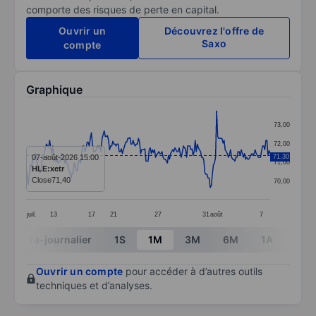
comporte des risques de perte en capital.
Ouvrir un
Découvrez l'offre de
Saxo
compte
Graphique
Chart
73,00
Line chart with 229 data points.
72,00
The chart has 1 X axis displaying categories.
07-août-2026 15:00
71,30
71,00
HLE:xetr
The chart has 1 Y axis displaying values. Data ranges
Close
71,40
70,00
juil.
13
17
21
27
31
août
7
End of interactive chart.
Intra-journalier
1S
1M
3M
6M
1A
3A
Ouvrir un compte
pour accéder à d’autres outils
techniques et d’analyses.