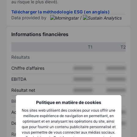
au risque le plus élevé).
Télécharger la méthodologie ESG (en anglais)
Data provided by
/
Informations financières
T1
T2
Résultats
Chiffre d’affaires
XXXXXXX
XXXXXXX
EBITDA
XXXXXXX
XXXXXXX
Résultat net
XXXXXXX
XXXXXXX
Bilan
Politique en matière de cookies
Nos sites web utilisent des cookies pour vous offrir une
Actif total
XXXXXXX
XXXXXXX
meilleure expérience de navigation en permettant, en
optimisant et en analysant les opérations du site, ainsi
Dette totale
XXXXXXX
XXXXXXX
que pour fournir un contenu publicitaire personnalisé et
vous permettre de vous connecter aux médias sociaux.
Ratios