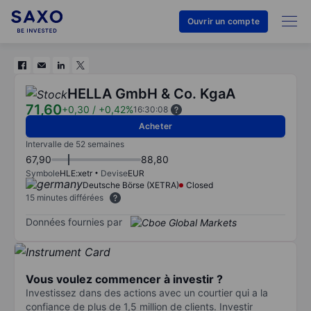
Ouvrir un compte
HELLA GmbH & Co. KgaA
71,60
+0,30
/
+0,42%
16:30:08
Acheter
Intervalle de 52 semaines
67,90
88,80
Symbole
HLE:xetr
Devise
EUR
Deutsche Börse (XETRA)
Closed
15 minutes différées
Données fournies par
Vous voulez commencer à investir ?
Investissez dans des actions avec un courtier qui a la
confiance de plus de 1,5 million de clients. Investir