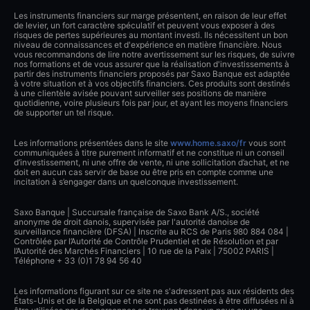
Les instruments financiers sur marge présentent, en raison de leur effet
de levier, un fort caractère spéculatif et peuvent vous exposer à des
risques de pertes supérieures au montant investi. Ils nécessitent un bon
niveau de connaissances et d'expérience en matière financière. Nous
vous recommandons de lire notre avertissement sur les risques, de suivre
nos formations et de vous assurer que la réalisation d'investissements à
partir des instruments financiers proposés par Saxo Banque est adaptée
à votre situation et à vos objectifs financiers. Ces produits sont destinés
à une clientèle avisée pouvant surveiller ses positions de manière
quotidienne, voire plusieurs fois par jour, et ayant les moyens financiers
de supporter un tel risque.
Les informations présentées dans le site
www.home.saxo/fr
vous sont
communiquées à titre purement informatif et ne constitue ni un conseil
d’investissement, ni une offre de vente, ni une sollicitation d’achat, et ne
doit en aucun cas servir de base ou être pris en compte comme une
incitation à s’engager dans un quelconque investissement.
Saxo Banque | Succursale française de Saxo Bank A/S., société
anonyme de droit danois, supervisée par l'autorité danoise de
surveillance financière (DFSA) | Inscrite au RCS de Paris 980 884 084 |
Contrôlée par l’Autorité de Contrôle Prudentiel et de Résolution et par
l’Autorité des Marchés Financiers | 10 rue de la Paix | 75002 PARIS |
Téléphone + 33 (0)1 78 94 56 40
Les informations figurant sur ce site ne s'adressent pas aux résidents des
États-Unis et de la Belgique et ne sont pas destinées à être diffusées ni à