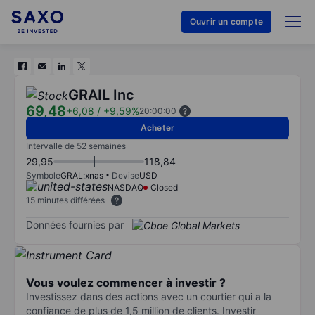
Ouvrir un compte
GRAIL Inc
69,48
+6,08
/
+9,59%
20:00:00
Acheter
Intervalle de 52 semaines
29,95
118,84
Symbole
GRAL:xnas
Devise
USD
NASDAQ
Closed
15 minutes différées
Données fournies par
Vous voulez commencer à investir ?
Investissez dans des actions avec un courtier qui a la
confiance de plus de 1,5 million de clients. Investir