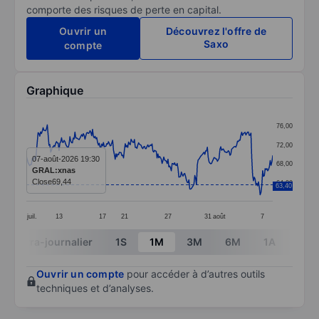
comporte des risques de perte en capital.
Ouvrir un
Découvrez l'offre de
Saxo
compte
Graphique
Chart
76,00
Line chart with 295 data points.
72,00
The chart has 1 X axis displaying categories.
07-août-2026 19:30
68,00
GRAL:xnas
The chart has 1 Y axis displaying values. Data ranges 
Close
69,44
64,00
63,40
juil.
13
17
21
27
31
août
7
End of interactive chart.
Intra-journalier
1S
1M
3M
6M
1A
3A
Ouvrir un compte
pour accéder à d’autres outils
techniques et d’analyses.