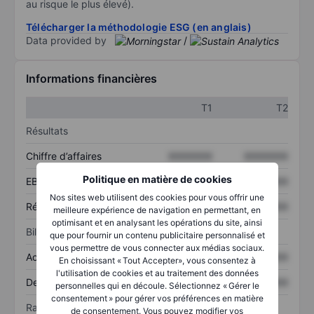
au risque le plus élevé).
Télécharger la méthodologie ESG (en anglais)
Data provided by
/
Informations financières
T1
T2
Résultats
Chiffre d’affaires
XXXXXXX
XXXXXXX
Politique en matière de cookies
EBITDA
XXXXXXX
XXXXXXX
Nos sites web utilisent des cookies pour vous offrir une
Résultat net
XXXXXXX
XXXXXXX
meilleure expérience de navigation en permettant, en
optimisant et en analysant les opérations du site, ainsi
Bilan
que pour fournir un contenu publicitaire personnalisé et
vous permettre de vous connecter aux médias sociaux.
Actif total
XXXXXXX
XXXXXXX
En choisissant « Tout Accepter», vous consentez à
l'utilisation de cookies et au traitement des données
Dette totale
XXXXXXX
XXXXXXX
personnelles qui en découle. Sélectionnez « Gérer le
consentement » pour gérer vos préférences en matière
Ratios
de consentement. Vous pouvez modifier vos