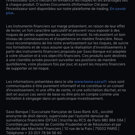
l’Investisseur (DICI) mettant en évidence les risques et les avantages liés
à chaque produit. D'autres Documents d’Information Clé pour
l’Investisseur sont disponibles sur notre plateforme de trading.
En savoir
plus
.
Les instruments financiers sur marge présentent, en raison de leur effet
de levier, un fort caractère spéculatif et peuvent vous exposer à des
risques de pertes supérieures au montant investi. Ils nécessitent un bon
niveau de connaissances et d'expérience en matière financière. Nous
vous recommandons de lire notre avertissement sur les risques, de suivre
nos formations et de vous assurer que la réalisation d'investissements à
partir des instruments financiers proposés par Saxo Banque est adaptée
à votre situation et à vos objectifs financiers. Ces produits sont destinés
à une clientèle avisée pouvant surveiller ses positions de manière
quotidienne, voire plusieurs fois par jour, et ayant les moyens financiers
de supporter un tel risque.
Les informations présentées dans le site
www.home.saxo/fr
vous sont
communiquées à titre purement informatif et ne constitue ni un conseil
d’investissement, ni une offre de vente, ni une sollicitation d’achat, et ne
doit en aucun cas servir de base ou être pris en compte comme une
incitation à s’engager dans un quelconque investissement.
Saxo Banque | Succursale française de Saxo Bank A/S., société
anonyme de droit danois, supervisée par l'autorité danoise de
surveillance financière (DFSA) | Inscrite au RCS de Paris 980 884 084 |
Contrôlée par l’Autorité de Contrôle Prudentiel et de Résolution et par
l’Autorité des Marchés Financiers | 10 rue de la Paix | 75002 PARIS |
Téléphone + 33 (0)1 78 94 56 40