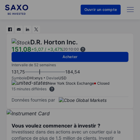
Ouvrir un compte
D.R. Horton Inc.
151,08
+5,07
/
+3,47%
20:10:00
Acheter
Intervalle de 52 semaines
131,75
184,54
Symbole
DHI:xnys
Devise
USD
New York Stock Exchange
Closed
15 minutes différées
Données fournies par
Vous voulez commencer à investir ?
Investissez dans des actions avec un courtier qui a la
confiance de plus de 1,5 million de clients. Investir