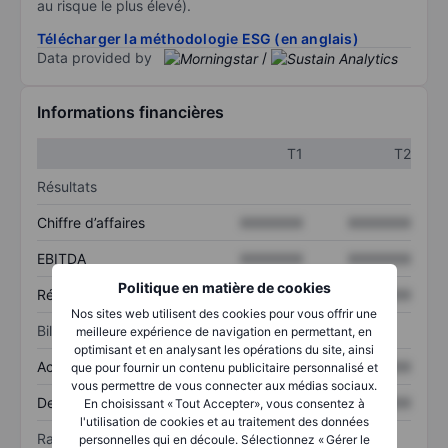
au risque le plus élevé).
Télécharger la méthodologie ESG (en anglais)
Data provided by
/
Informations financières
T1
T2
Résultats
Chiffre d’affaires
XXXXXXX
XXXXXXX
EBITDA
XXXXXXX
XXXXXXX
Politique en matière de cookies
Résultat net
XXXXXXX
XXXXXXX
Nos sites web utilisent des cookies pour vous offrir une
Bilan
meilleure expérience de navigation en permettant, en
optimisant et en analysant les opérations du site, ainsi
Actif total
XXXXXXX
XXXXXXX
que pour fournir un contenu publicitaire personnalisé et
vous permettre de vous connecter aux médias sociaux.
Dette totale
XXXXXXX
XXXXXXX
En choisissant « Tout Accepter», vous consentez à
l'utilisation de cookies et au traitement des données
Ratios
personnelles qui en découle. Sélectionnez « Gérer le