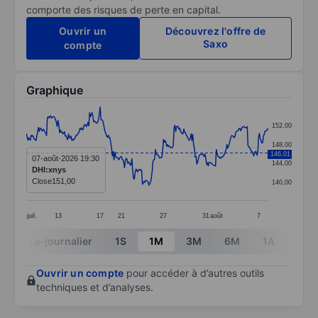
comporte des risques de perte en capital.
Ouvrir un
Découvrez l'offre de
Saxo
compte
Graphique
Chart
152,00
Line chart with 299 data points.
148,00
146,01
The chart has 1 X axis displaying categories.
07-août-2026 19:30
144,00
DHI:xnys
The chart has 1 Y axis displaying values. Data ranges 
Close
151,00
140,00
juil.
13
17
21
27
31
août
7
End of interactive chart.
Intra-journalier
1S
1M
3M
6M
1A
3A
Ouvrir un compte
pour accéder à d’autres outils
techniques et d’analyses.