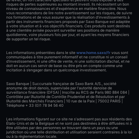
risques de pertes supérieures au montant investi. Ils nécessitent un bon
niveau de connaissances et d'expérience en matière financière. Nous
vous recommandons de lire notre avertissement sur les risques, de suivre
nos formations et de vous assurer que la réalisation d'investissements à
partir des instruments financiers proposés par Saxo Banque est adaptée
à votre situation et à vos objectifs financiers. Ces produits sont destinés
à une clientèle avisée pouvant surveiller ses positions de manière
quotidienne, voire plusieurs fois par jour, et ayant les moyens financiers
de supporter un tel risque.
Les informations présentées dans le site
www.home.saxo/fr
vous sont
communiquées à titre purement informatif et ne constitue ni un conseil
d’investissement, ni une offre de vente, ni une sollicitation d’achat, et ne
doit en aucun cas servir de base ou être pris en compte comme une
incitation à s’engager dans un quelconque investissement.
Saxo Banque | Succursale française de Saxo Bank A/S., société
anonyme de droit danois, supervisée par l'autorité danoise de
surveillance financière (DFSA) | Inscrite au RCS de Paris 980 884 084 |
Contrôlée par l’Autorité de Contrôle Prudentiel et de Résolution et par
l’Autorité des Marchés Financiers | 10 rue de la Paix | 75002 PARIS |
Téléphone + 33 (0)1 78 94 56 40
Les informations figurant sur ce site ne s'adressent pas aux résidents des
États-Unis et de la Belgique et ne sont pas destinées à être diffusées ni à
être utilisées par des personnes se trouvant dans un pays ou une
juridiction où une telle distribution et utilisation seraient contraires à la loi
ou à la règlementation locale.