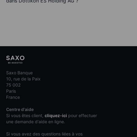
dans Dottikon ES Holding AG ?
Saxo Banque
10, rue de la Paix
75 002
Paris
France
Centre d'aide
Si vous êtes client,
cliquez-ici
pour effectuer
une demande d'aide en ligne.
Si vous avez des questions liées à vos