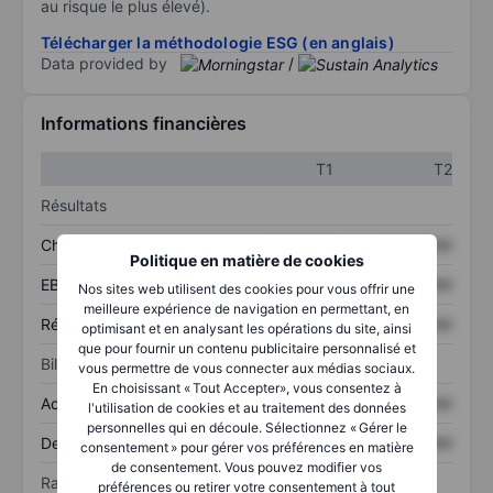
au risque le plus élevé).
Télécharger la méthodologie ESG (en anglais)
Data provided by
/
Informations financières
T1
T2
Résultats
Chiffre d’affaires
XXXXXXX
XXXXXXX
Politique en matière de cookies
EBITDA
XXXXXXX
XXXXXXX
Nos sites web utilisent des cookies pour vous offrir une
meilleure expérience de navigation en permettant, en
Résultat net
XXXXXXX
XXXXXXX
optimisant et en analysant les opérations du site, ainsi
que pour fournir un contenu publicitaire personnalisé et
Bilan
vous permettre de vous connecter aux médias sociaux.
En choisissant « Tout Accepter», vous consentez à
Actif total
XXXXXXX
XXXXXXX
l'utilisation de cookies et au traitement des données
personnelles qui en découle. Sélectionnez « Gérer le
Dette totale
XXXXXXX
XXXXXXX
consentement » pour gérer vos préférences en matière
de consentement. Vous pouvez modifier vos
Ratios
préférences ou retirer votre consentement à tout