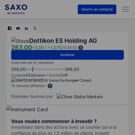
Ouvrir un compte
Dottikon ES Holding AG
283,00
+3,00
/
+1,07%
15:30:53
Acheter
Intervalle de 52 semaines
259,00
396,00
Symbole
DESN:xswx
Devise
CHF
SIX Swiss Exchange
Closed
15 minutes différées
Données fournies par
Vous voulez commencer à investir ?
Investissez dans des actions avec un courtier qui a la
confiance de plus de 1,5 million de clients. Investir