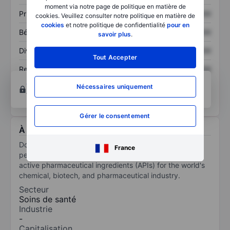
moment via notre page de politique en matière de
Prix / ventes
XXXXXXX
XXXXXXX
cookies. Veuillez consulter notre politique en matière de
cookies
et notre politique de confidentialité
pour en
Bénéfice par action
XXXXXXX
XXXXXXX
savoir plus
.
Dividende par action
XXXXXXX
XXXXXXX
Tout Accepter
Rendement des
XXXXXXX
XXXXXXX
capitaux propres
Ouvrir un compte
pour accéder à d’autres outils
Nécessaires uniquement
techniques et d’analyses.
Gérer le consentement
À propos Dottikon ES Holding AG
Dottikon ES Holding AG manufactures high-quality
France
performance chemicals, intermediates, and exclusive
active pharmaceutical ingredients (APIs) for the world's
chemical, biotech, and pharmaceutical industry.
Secteur
Soins de santé
Industrie
-
Capitalisation