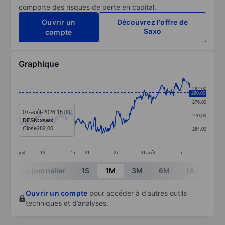
comporte des risques de perte en capital.
Ouvrir un
Découvrez l'offre de
Saxo
compte
Graphique
Chart
282,00
280,00
Line chart with 304 data points.
276,00
The chart has 1 X axis displaying categories.
07-août-2026 15:00
270,00
DESN:xswx
The chart has 1 Y axis displaying values. Data ranges 
Close
282,00
264,00
juil.
13
17
21
27
31
août
7
End of interactive chart.
Intra-journalier
1S
1M
3M
6M
1A
3A
Ouvrir un compte
pour accéder à d’autres outils
techniques et d’analyses.