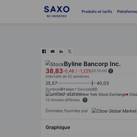
Produits et tarifs
Plateform
Byline Bancorp Inc.
38,83
-0,48
/
-1,22%
20:10:00
Intervalle de 52 semaines
25,57
40,03
Symbole
BY:xnys
Devise
USD
New York Stock Exchange
Clo
15 minutes différées
Données fournies par
Graphique
Chart