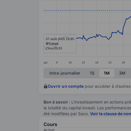
Line chart with 292 data points.
The chart has 1 X axis displaying categ
The chart has 1 Y axis displaying value
07-août-2026 19:30
BY:xnys
Close
38,83
juil.
9
10
13
14
15
16
End of interactive chart.
Intra-journalier
1S
1M
3M
Ouvrir un compte
pour accéder à d’autres 
Bon à savoir :
L’investissement en actions pré
la totalité du capital investi. Les performan
été modifiées par Saxo.
Voir la clause de no
Cours
Achat