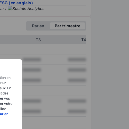
ESG (en anglais)
/
Par an
Par trimestre
T3
T4
XXXXXXX
XXXXXXX
XXXXXXX
XXXXXXX
tion en
XXXXXXX
XXXXXXX
ir un
aux. En
nt des
er vos
XXXXXXX
XXXXXXX
er votre
llez
XXXXXXX
XXXXXXX
ur en