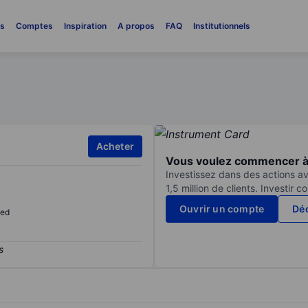
es
Comptes
Inspiration
A propos
FAQ
Institutionnels
Acheter
Vous voulez commencer à 
Investissez dans des actions av
1,5 million de clients. Investir 
Ouvrir un compte
Déc
sed