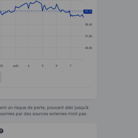
39,31
39,20
38,40
37,60
36,80
31
août
4
5
6
7
nt un risque de perte, pouvant aller jusqu’à
fournies par des sources externes n’ont pas