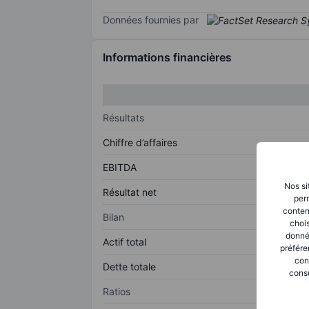
Données fournies par
Informations financières
Résultats
Chiffre d’affaires
EBITDA
Nos si
Résultat net
perm
conten
Bilan
chois
donné
Actif total
préfére
con
Dette totale
consu
Ratios