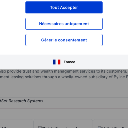
XXXXXXX
XXXXXXX
Tout Accepter
XXXXXXX
XXXXXXX
Nécessaires uniquement
XXXXXXX
XXXXXXX
Ouvrir un compte
pour accéder à d
XXXXXXX
XXXXXXX
Gérer le consentement
r Byline Bank, a full-service commercial bank serving small-and-medi
France
 of banking products and services to small and medium sized busine
so provide trust and wealth management services to its customers. I
ment leasing solutions through a wholly-owned subsidiary of Byline 