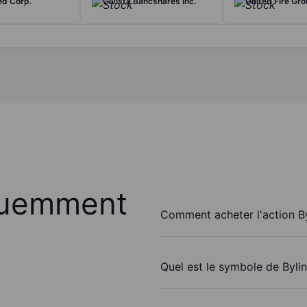
ed Corp.
Civista Bancshares Inc.
United Fire Gro
quemment
Comment acheter l'action By
Quel est le symbole de Bylin