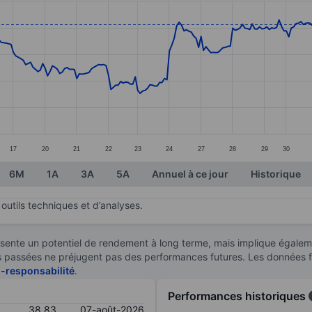
ories.
s. Data ranges from 36.45 to 39.98.
17
20
21
22
23
24
27
28
29
30
6M
1A
3A
5A
Annuel à ce jour
Historique
outils techniques et d’analyses.
sente un potentiel de rendement à long terme, mais implique égaleme
ces passées ne préjugent pas des performances futures. Les données 
n-responsabilité
.
Performances historiques
38,83
07-août-2026