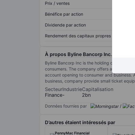
Prix / ventes
Bénéfice par action
Dividende par action
Rendement des capitaux propres
À propos Byline Bancorp Inc.
Byline Bancorp Inc is the holding company fo
consumers. The company offers a broad range
account opening to consumer and business. Al
business, company provide small ticket equip
Secteur
Industrie
Capitalisation
Finance
-
2bn
Données fournies par
/
D’autres étaient intéressés par
PennyMac Financial