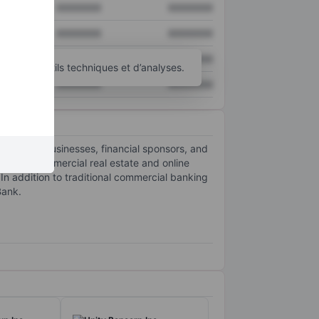
XXXXXXX
XXXXXXX
XXXXXXX
XXXXXXX
XXXXXXX
XXXXXXX
’autres outils techniques et d’analyses.
XXXXXXX
XXXXXXX
um sized businesses, financial sponsors, and
sses, commercial real estate and online
n addition to traditional commercial banking
Bank.