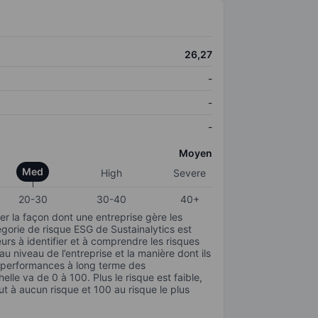
26,27
-
-
-
Moyen
Med
High
Severe
20-30
30-40
40+
r la façon dont une entreprise gère les
gorie de risque ESG de Sustainalytics est
urs à identifier et à comprendre les risques
 niveau de l’entreprise et la manière dont ils
s performances à long terme des
elle va de 0 à 100. Plus le risque est faible,
ut à aucun risque et 100 au risque le plus