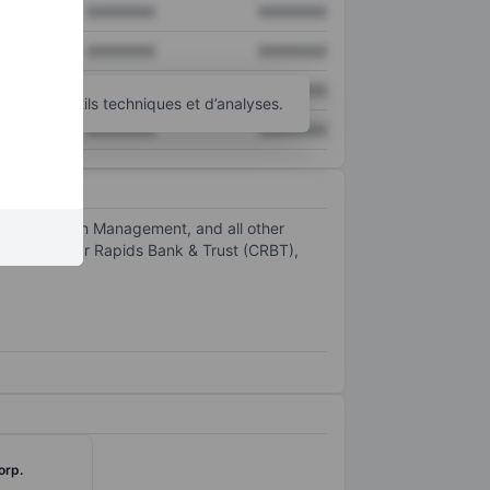
XXXXXXX
XXXXXXX
XXXXXXX
XXXXXXX
XXXXXXX
XXXXXXX
’autres outils techniques et d’analyses.
XXXXXXX
XXXXXXX
king, Wealth Management, and all other
QCBT), Cedar Rapids Bank & Trust (CRBT),
orp.