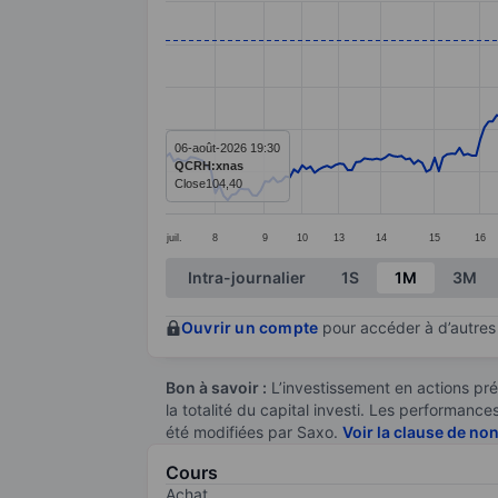
Line chart with 273 data points.
The chart has 1 X axis displaying categ
The chart has 1 Y axis displaying value
06-août-2026 19:30
QCRH:xnas
Close
104,40
juil.
8
9
10
13
14
15
16
End of interactive chart.
Intra-journalier
1S
1M
3M
Ouvrir un compte
pour accéder à d’autres 
Bon à savoir :
L’investissement en actions pré
la totalité du capital investi. Les performan
été modifiées par Saxo.
Voir la clause de no
Cours
Achat