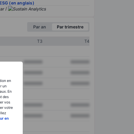
ESG (en anglais)
/
Par an
Par trimestre
T3
T4
XXXXXXX
XXXXXXX
XXXXXXX
XXXXXXX
tion en
XXXXXXX
XXXXXXX
ir un
aux. En
nt des
er vos
XXXXXXX
XXXXXXX
er votre
llez
XXXXXXX
XXXXXXX
ur en