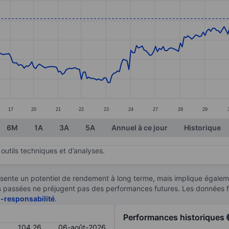
ories.
s. Data ranges from 93.94 to 105.87.
17
20
21
22
23
24
27
28
29
6M
1A
3A
5A
Annuel à ce jour
Historique
outils techniques et d’analyses.
sente un potentiel de rendement à long terme, mais implique égaleme
ces passées ne préjugent pas des performances futures. Les données 
n-responsabilité
.
Performances historiques
104,26
06-août-2026