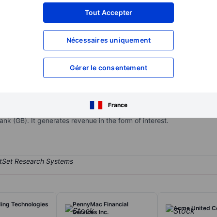
XXXXXXX
XXXXXXX
Tout Accepter
XXXXXXX
XXXXXXX
Nécessaires uniquement
XXXXXXX
XXXXXXX
Ouvrir un compte
pour accéder à d
XXXXXXX
XXXXXXX
Gérer le consentement
ompany. The bank operates through segments namely Commercial Ban
France
eographically divided by markets namely Quad City Bank & Trust (
 (GB). It generates revenue in the form of interest.
ing Technologies
PennyMac Financial
Acme United C
Services Inc.