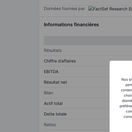
Données fournies par
Informations financières
Résultats
Chiffre d’affaires
EBITDA
Nos si
Résultat net
perm
conten
Bilan
chois
donné
Actif total
préfére
con
Dette totale
consu
Ratios