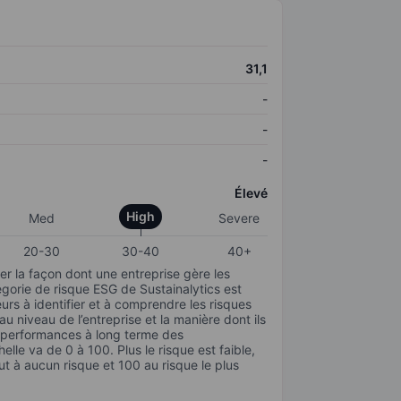
31,1
-
-
-
Élevé
High
Med
Severe
20-30
30-40
40+
r la façon dont une entreprise gère les
gorie de risque ESG de Sustainalytics est
urs à identifier et à comprendre les risques
 niveau de l’entreprise et la manière dont ils
s performances à long terme des
elle va de 0 à 100. Plus le risque est faible,
ut à aucun risque et 100 au risque le plus