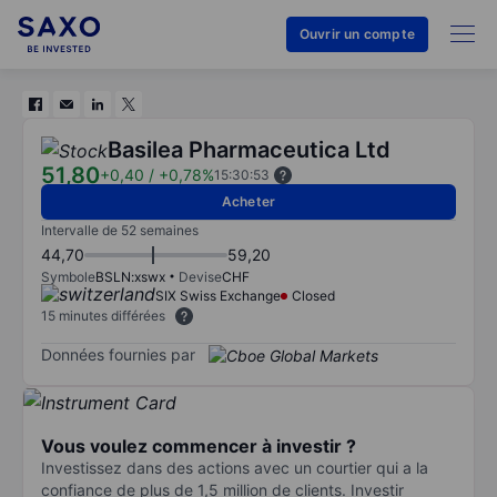
Ouvrir un compte
Basilea Pharmaceutica Ltd
51,80
+0,40
/
+0,78%
15:30:53
Acheter
Intervalle de 52 semaines
44,70
59,20
Symbole
BSLN:xswx
Devise
CHF
SIX Swiss Exchange
Closed
15 minutes différées
Données fournies par
Vous voulez commencer à investir ?
Investissez dans des actions avec un courtier qui a la
confiance de plus de 1,5 million de clients. Investir