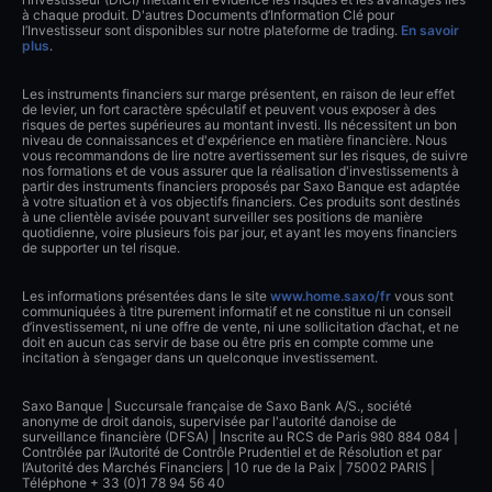
à chaque produit. D'autres Documents d’Information Clé pour
l’Investisseur sont disponibles sur notre plateforme de trading.
En savoir
plus
.
Les instruments financiers sur marge présentent, en raison de leur effet
de levier, un fort caractère spéculatif et peuvent vous exposer à des
risques de pertes supérieures au montant investi. Ils nécessitent un bon
niveau de connaissances et d'expérience en matière financière. Nous
vous recommandons de lire notre avertissement sur les risques, de suivre
nos formations et de vous assurer que la réalisation d'investissements à
partir des instruments financiers proposés par Saxo Banque est adaptée
à votre situation et à vos objectifs financiers. Ces produits sont destinés
à une clientèle avisée pouvant surveiller ses positions de manière
quotidienne, voire plusieurs fois par jour, et ayant les moyens financiers
de supporter un tel risque.
Les informations présentées dans le site
www.home.saxo/fr
vous sont
communiquées à titre purement informatif et ne constitue ni un conseil
d’investissement, ni une offre de vente, ni une sollicitation d’achat, et ne
doit en aucun cas servir de base ou être pris en compte comme une
incitation à s’engager dans un quelconque investissement.
Saxo Banque | Succursale française de Saxo Bank A/S., société
anonyme de droit danois, supervisée par l'autorité danoise de
surveillance financière (DFSA) | Inscrite au RCS de Paris 980 884 084 |
Contrôlée par l’Autorité de Contrôle Prudentiel et de Résolution et par
l’Autorité des Marchés Financiers | 10 rue de la Paix | 75002 PARIS |
Téléphone + 33 (0)1 78 94 56 40