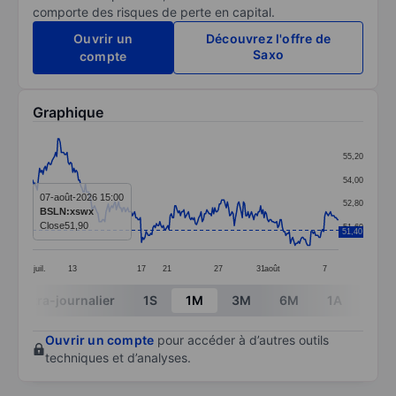
comporte des risques de perte en capital.
Ouvrir un
Découvrez l'offre de
Saxo
compte
Graphique
Chart
55,20
Line chart with 268 data points.
54,00
The chart has 1 X axis displaying categories.
07-août-2026 15:00
52,80
BSLN:xswx
The chart has 1 Y axis displaying values. Data ranges 
Close
51,90
51,60
51,40
juil.
13
17
21
27
31
août
7
End of interactive chart.
Intra-journalier
1S
1M
3M
6M
1A
3A
Ouvrir un compte
pour accéder à d’autres outils
techniques et d’analyses.