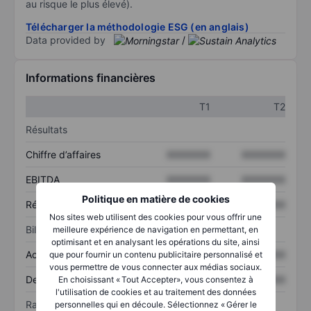
au risque le plus élevé).
Télécharger la méthodologie ESG (en anglais)
Data provided by
/
Informations financières
T1
T2
Résultats
Chiffre d’affaires
XXXXXXX
XXXXXXX
EBITDA
XXXXXXX
XXXXXXX
Politique en matière de cookies
Résultat net
XXXXXXX
XXXXXXX
Nos sites web utilisent des cookies pour vous offrir une
Bilan
meilleure expérience de navigation en permettant, en
optimisant et en analysant les opérations du site, ainsi
Actif total
XXXXXXX
XXXXXXX
que pour fournir un contenu publicitaire personnalisé et
vous permettre de vous connecter aux médias sociaux.
Dette totale
XXXXXXX
XXXXXXX
En choisissant « Tout Accepter», vous consentez à
l'utilisation de cookies et au traitement des données
Ratios
personnelles qui en découle. Sélectionnez « Gérer le