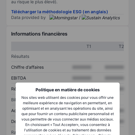
au risque le plus élevé).
Télécharger la méthodologie ESG (en anglais)
Data provided by
/
Informations financières
T1
T2
Résultats
Chiffre d’affaires
XXXXXXX
XXXXXXX
EBITDA
XXXXXXX
XXXXXXX
Résultat net
XXXXXXX
XXXXXXX
Politique en matière de cookies
Nos sites web utilisent des cookies pour vous offrir une
Bilan
meilleure expérience de navigation en permettant, en
optimisant et en analysant les opérations du site, ainsi
Actif total
XXXXXXX
XXXXXXX
que pour fournir un contenu publicitaire personnalisé et
vous permettre de vous connecter aux médias sociaux.
Dette totale
XXXXXXX
XXXXXXX
En choisissant « Tout Accepter», vous consentez à
l'utilisation de cookies et au traitement des données
Ratios