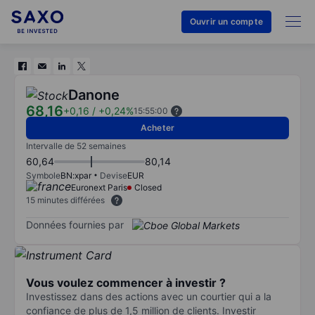
Ouvrir un compte
Danone
68,16
+0,16
/
+0,24%
15:55:00
Acheter
Intervalle de 52 semaines
60,64
80,14
Symbole
BN:xpar
Devise
EUR
Euronext Paris
Closed
15 minutes différées
Données fournies par
Vous voulez commencer à investir ?
Investissez dans des actions avec un courtier qui a la
confiance de plus de 1,5 million de clients. Investir