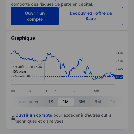
comporte des risques de perte en capital.
Ouvrir un
Découvrez l'offre de
Saxo
compte
Graphique
Chart
74,00
Line chart with 413 data points.
72,00
The chart has 1 X axis displaying categories.
06-août-2026 15:30
70,00
BN:xpar
The chart has 1 Y axis displaying values. Data ranges 
Close
68,16
68,00
68,00
juil.
13
17
21
27
31
août
End of interactive chart.
Intra-journalier
1S
1M
3M
6M
1A
3A
Ouvrir un compte
pour accéder à d’autres outils
techniques et d’analyses.