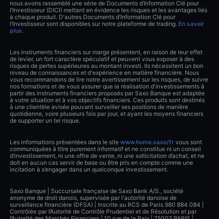
nous avons rassemblé une série de Documents d’Information Clé pour
l’Investisseur (DICI) mettant en évidence les risques et les avantages liés
à chaque produit. D'autres Documents d’Information Clé pour
l’Investisseur sont disponibles sur notre plateforme de trading.
En savoir
plus
.
Les instruments financiers sur marge présentent, en raison de leur effet
de levier, un fort caractère spéculatif et peuvent vous exposer à des
risques de pertes supérieures au montant investi. Ils nécessitent un bon
niveau de connaissances et d'expérience en matière financière. Nous
vous recommandons de lire notre avertissement sur les risques, de suivre
nos formations et de vous assurer que la réalisation d'investissements à
partir des instruments financiers proposés par Saxo Banque est adaptée
à votre situation et à vos objectifs financiers. Ces produits sont destinés
à une clientèle avisée pouvant surveiller ses positions de manière
quotidienne, voire plusieurs fois par jour, et ayant les moyens financiers
de supporter un tel risque.
Les informations présentées dans le site
www.home.saxo/fr
vous sont
communiquées à titre purement informatif et ne constitue ni un conseil
d’investissement, ni une offre de vente, ni une sollicitation d’achat, et ne
doit en aucun cas servir de base ou être pris en compte comme une
incitation à s’engager dans un quelconque investissement.
Saxo Banque | Succursale française de Saxo Bank A/S., société
anonyme de droit danois, supervisée par l'autorité danoise de
surveillance financière (DFSA) | Inscrite au RCS de Paris 980 884 084 |
Contrôlée par l’Autorité de Contrôle Prudentiel et de Résolution et par
l’Autorité des Marchés Financiers | 10 rue de la Paix | 75002 PARIS |