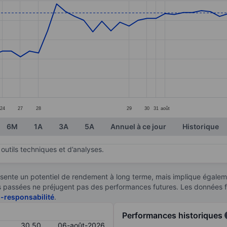
ories.
s. Data ranges from 26.6 to 30.85.
24
27
28
29
30
31
août
6M
1A
3A
5A
Annuel à ce jour
Historique
outils techniques et d’analyses.
sente un potentiel de rendement à long terme, mais implique égaleme
ces passées ne préjugent pas des performances futures. Les données 
n-responsabilité
.
Performances historiques
30,50
06-août-2026