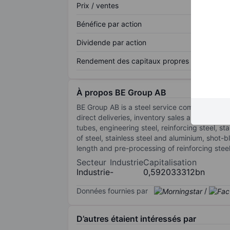
Prix / ventes
Bénéfice par action
Dividende par action
Rendement des capitaux propres
À propos BE Group AB
BE Group AB is a steel service company engage
direct deliveries, inventory sales and product
tubes, engineering steel, reinforcing steel, s
of steel, stainless steel and aluminium, shot-bl
length and pre-processing of reinforcing ste
Secteur
Industrie
Capitalisation
Industrie
-
0,592033312bn
Données fournies par
/
D’autres étaient intéressés par