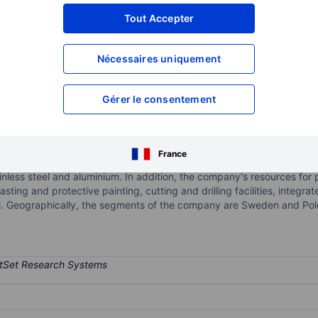
XXXXXXX
XXXXXXX
Tout Accepter
XXXXXXX
XXXXXXX
Nécessaires uniquement
XXXXXXX
XXXXXXX
Ouvrir un compte
pour accéder à d
XXXXXXX
XXXXXXX
Gérer le consentement
d in trading and servicing steel, stainless steel, aluminium and ot
France
ion services within the construction and engineering sectors. Its pro
tainless steel and aluminium. In addition, the company's resources fo
asting and protective painting, cutting and drilling facilities, integrate
el. Geographically, the segments of the company are Sweden and Pole