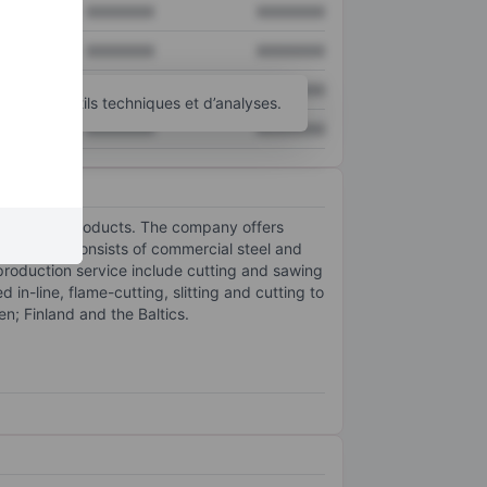
XXXXXXX
XXXXXXX
XXXXXXX
XXXXXXX
XXXXXXX
XXXXXXX
’autres outils techniques et d’analyses.
XXXXXXX
XXXXXXX
her related products. The company offers
duct range consists of commercial steel and
r production service include cutting and sawing
d in-line, flame-cutting, slitting and cutting to
n; Finland and the Baltics.