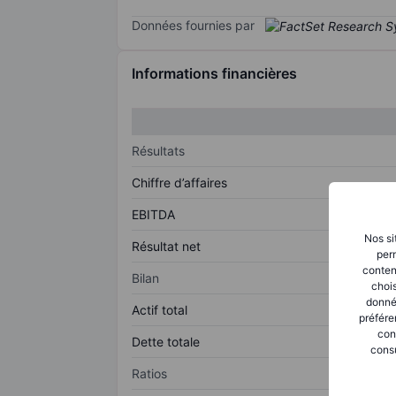
Données fournies par
Informations financières
Résultats
Chiffre d’affaires
EBITDA
Nos si
Résultat net
perm
conten
Bilan
chois
donné
Actif total
préfére
con
Dette totale
consu
Ratios