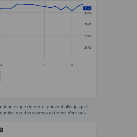
30,40
30,00
29,00
28,00
27,00
4
5
6
nt un risque de perte, pouvant aller jusqu’à
fournies par des sources externes n’ont pas