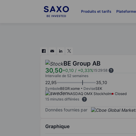
Produits et tarifs
Plateform
BE Group AB
30,50
+0,10
/
+0,33%
15:29:58
Intervalle de 52 semaines
22,95
35,10
Symbole
BEGR:xome
Devise
SEK
NASDAQ OMX Stockholm
Closed
15 minutes différées
Données fournies par
Graphique
Chart