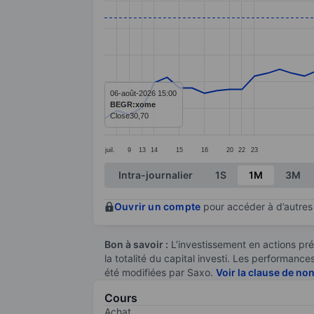
Line chart with 58 data points.
The chart has 1 X axis displaying categ
The chart has 1 Y axis displaying value
06-août-2026 15:00
BEGR:xome
Close
30,70
juil.
9
13
14
15
16
20
22
23
End of interactive chart.
Intra-journalier
1S
1M
3M
Ouvrir un compte
pour accéder à d’autres 
Bon à savoir :
L’investissement en actions pré
la totalité du capital investi. Les performan
été modifiées par Saxo.
Voir la clause de no
Cours
Achat