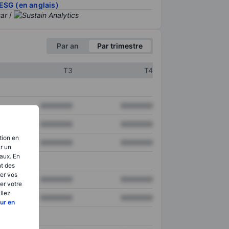
ESG (en anglais)
/
Par an
Par trimestre
T3
T4
XXXXXXX
XXXXXXX
XXXXXXX
XXXXXXX
tion en
XXXXXXX
XXXXXXX
ir un
aux. En
nt des
er vos
XXXXXXX
XXXXXXX
er votre
llez
XXXXXXX
XXXXXXX
ur en