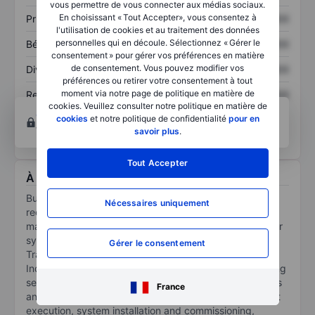
vous permettre de vous connecter aux médias sociaux.
En choisissant « Tout Accepter», vous consentez à
Prix / ventes
XXXXXXX
XXXXXXX
l'utilisation de cookies et au traitement des données
personnelles qui en découle. Sélectionnez « Gérer le
Bénéfice par action
XXXXXXX
XXXXXXX
consentement » pour gérer vos préférences en matière
de consentement. Vous pouvez modifier vos
Dividende par action
XXXXXXX
XXXXXXX
préférences ou retirer votre consentement à tout
moment via notre page de politique en matière de
Rendement des
XXXXXXX
XXXXXXX
cookies. Veuillez consulter notre politique en matière de
capitaux propres
Ouvrir un compte
pour accéder à d’autres outils
cookies
et notre politique de confidentialité
pour en
techniques et d’analyses.
savoir plus
.
Tout Accepter
À propos Burckhardt Compression AG
Burckhardt Compression Holding AG provides
Nécessaires uniquement
reciprocating compressor technologies and services. It
manufactures customized and modularized compressor
systems used in the Chemical/Petrochemical, Gas
Gérer le consentement
Transport & Storage, Hydrogen Mobility & Energy,
Industrial Gas, Refinery, and Gas Gathering & Processing
sectors. Its offerings include reciprocating compressors
France
and related services covering project definition, project
execution, system installation and commissioning,