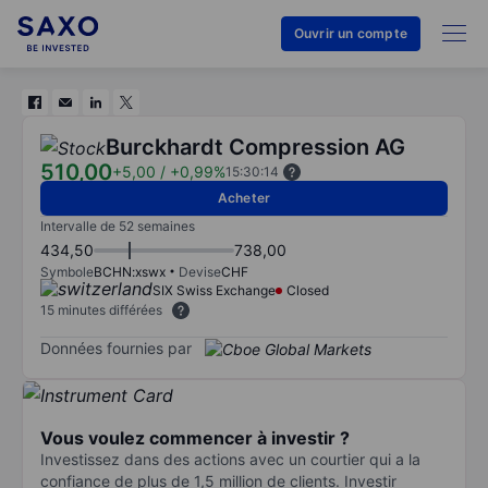
Ouvrir un compte
Burckhardt Compression AG
510,00
+5,00
/
+0,99%
15:30:14
Acheter
Intervalle de 52 semaines
434,50
738,00
Symbole
BCHN:xswx
Devise
CHF
SIX Swiss Exchange
Closed
15 minutes différées
Données fournies par
Vous voulez commencer à investir ?
Investissez dans des actions avec un courtier qui a la
confiance de plus de 1,5 million de clients. Investir