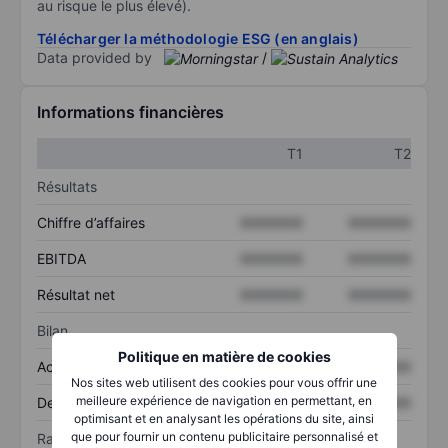
au risque le plus élevé).
Télécharger la méthodologie ESG (en anglais)
Data provided by
/
Informations financières
T1
T2
Résultats
Chiffre d’affaires
XXXXXXX
XXXXXXX
EBITDA
XXXXXXX
XXXXXXX
Résultat net
XXXXXXX
XXXXXXX
Bilan
Politique en matière de cookies
Actif total
XXXXXXX
XXXXXXX
Nos sites web utilisent des cookies pour vous offrir une
meilleure expérience de navigation en permettant, en
Dette totale
XXXXXXX
XXXXXXX
optimisant et en analysant les opérations du site, ainsi
que pour fournir un contenu publicitaire personnalisé et
Ratios