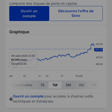
comporte des risques de perte en capital.
Ouvrir un
Découvrez l'offre de
Saxo
compte
Graphique
Chart
525,00
Line chart with 383 data points.
505,00
500,00
The chart has 1 X axis displaying categories.
06-août-2026 15:00
475,00
BCHN:xswx
The chart has 1 Y axis displaying values. Data ranges
Close
515,00
450,00
juil.
13
17
21
27
31
août
End of interactive chart.
Intra-journalier
1S
1M
3M
6M
1A
3A
Ouvrir un compte
pour accéder à d’autres outils
techniques et d’analyses.