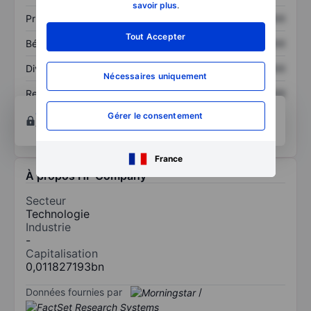
savoir plus
.
Prix / ventes
XXXXXXX
XXXXXXX
Tout Accepter
Bénéfice par action
XXXXXXX
XXXXXXX
Dividende par action
XXXXXXX
XXXXXXX
Nécessaires uniquement
Rendement des
XXXXXXX
XXXXXXX
capitaux propres
Ouvrir un compte
pour accéder à d’autres outils
Gérer le consentement
techniques et d’analyses.
France
À propos HF Company
Secteur
Technologie
Industrie
-
Capitalisation
0,011827193bn
Données fournies par
/