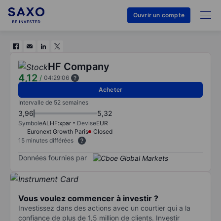
Ouvrir un compte
HF Company
4,12
/
04:29:06
Acheter
Intervalle de 52 semaines
3,96
5,32
Symbole
ALHF:xpar
Devise
EUR
Euronext Growth Paris
Closed
15 minutes différées
Données fournies par
Vous voulez commencer à investir ?
Investissez dans des actions avec un courtier qui a la
confiance de plus de 1,5 million de clients. Investir