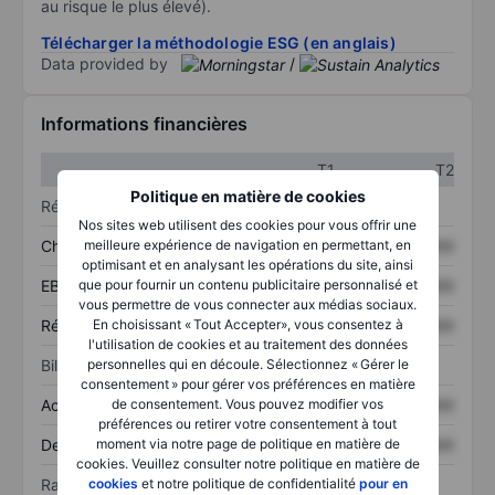
au risque le plus élevé).
Télécharger la méthodologie ESG (en anglais)
Data provided by
/
Informations financières
T1
T2
Politique en matière de cookies
Résultats
Nos sites web utilisent des cookies pour vous offrir une
meilleure expérience de navigation en permettant, en
Chiffre d’affaires
XXXXXXX
XXXXXXX
optimisant et en analysant les opérations du site, ainsi
que pour fournir un contenu publicitaire personnalisé et
EBITDA
XXXXXXX
XXXXXXX
vous permettre de vous connecter aux médias sociaux.
En choisissant « Tout Accepter», vous consentez à
Résultat net
XXXXXXX
XXXXXXX
l'utilisation de cookies et au traitement des données
personnelles qui en découle. Sélectionnez « Gérer le
Bilan
consentement » pour gérer vos préférences en matière
de consentement. Vous pouvez modifier vos
Actif total
XXXXXXX
XXXXXXX
préférences ou retirer votre consentement à tout
moment via notre page de politique en matière de
Dette totale
XXXXXXX
XXXXXXX
cookies. Veuillez consulter notre politique en matière de
cookies
et notre politique de confidentialité
pour en
Ratios