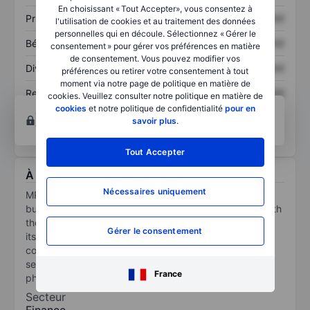
En choisissant « Tout Accepter», vous consentez à
Prix / ventes
XXXXXXX
XXXXXXX
l'utilisation de cookies et au traitement des données
personnelles qui en découle. Sélectionnez « Gérer le
Bénéfice par action
XXXXXXX
XXXXXXX
consentement » pour gérer vos préférences en matière
de consentement. Vous pouvez modifier vos
Dividende par action
XXXXXXX
XXXXXXX
préférences ou retirer votre consentement à tout
moment via notre page de politique en matière de
Rendement des
XXXXXXX
XXXXXXX
cookies. Veuillez consulter notre politique en matière de
capitaux propres
cookies
et notre politique de confidentialité
pour en
Ouvrir un compte
pour accéder à d’autres outils
savoir plus
.
techniques et d’analyses.
Tout Accepter
À propos MPH Health Care AG
Nécessaires uniquement
MPH Health Care AG is an investment company. Its
business activities consist of investing in companies with
the goal of capital appreciation. The strategic focus of
Gérer le consentement
its activities is on the acquisition and development of
companies and company shares, particularly in growth
segments of the healthcare market and the
France
pharmaceutical industry.
Secteur
Finance