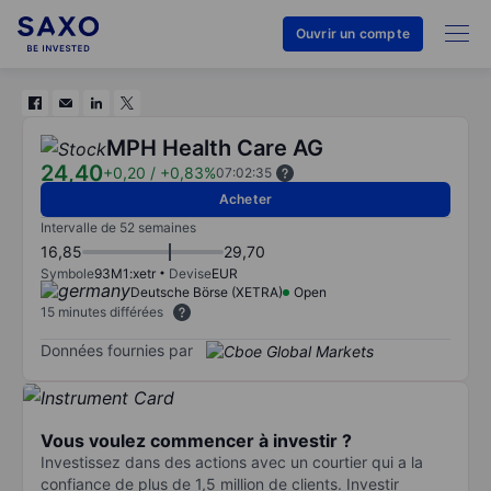
Ouvrir un compte
MPH Health Care AG
24,40
+0,20
/
+0,83%
07:02:35
Acheter
Intervalle de 52 semaines
16,85
29,70
Symbole
93M1:xetr
Devise
EUR
Deutsche Börse (XETRA)
Open
15 minutes différées
Données fournies par
Vous voulez commencer à investir ?
Investissez dans des actions avec un courtier qui a la
confiance de plus de 1,5 million de clients. Investir