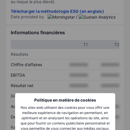
au risque le plus élevé).
Télécharger la méthodologie ESG (en anglais)
Data provided by
/
Informations financières
T1
T2
Résultats
Chiffre d’affaires
XXXXXXX
XXXXXXX
EBITDA
XXXXXXX
XXXXXXX
Résultat net
XXXXXXX
XXXXXXX
Bilan
Politique en matière de cookies
Actif total
XXXXXXX
XXXXXXX
Nos sites web utilisent des cookies pour vous offrir une
meilleure expérience de navigation en permettant, en
Dette totale
XXXXXXX
XXXXXXX
optimisant et en analysant les opérations du site, ainsi
que pour fournir un contenu publicitaire personnalisé et
Ratios
vous permettre de vous connecter aux médias sociaux.