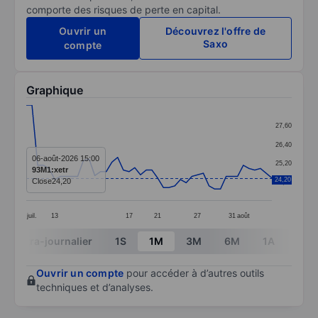
comporte des risques de perte en capital.
Ouvrir un
Découvrez l'offre de
Saxo
compte
Graphique
Chart
27,60
Line chart with 44 data points.
26,40
The chart has 1 X axis displaying categories.
06-août-2026 15:00
25,20
93M1:xetr
The chart has 1 Y axis displaying values. Data ranges 
24,20
Close
24,20
24,00
juil.
13
17
21
27
31
août
End of interactive chart.
Intra-journalier
1S
1M
3M
6M
1A
3A
Ouvrir un compte
pour accéder à d’autres outils
techniques et d’analyses.