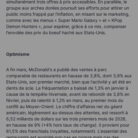
simultanément trois offres à prix accessibles. En parallèle, le
groupe aux arches dorées poursuit ses efforts pour attirer un
public moins frappé par l'inflation, en misant sur le marketing,
comme avec les menus « Super Mario Galaxy » et « KPop
Demon Hunters », pour espérer, grâce à ce mix, compenser
l'envolée des prix du boeuf haché aux Etats-Unis.
Optimisme
A fin mars, McDonald's a publié des ventes à parc
comparable de restaurants en hausse de 3,8%, dont 3,9% aux
Etats-Unis, son premier marché, bien que l'activité y ait été en
dents de scie. La fréquentation a baissé de 1,3% en janvier à
cause de la tempête hivernale, avant de rebondir de 3,8% en
février, puis de ralentir à 1,2% en mars, au premier mois du
conflit au Moyen-Orient. Le chiffre d'affaires net du géant
américain, légèrement au-dessus des attentes, est ressorti à
6,52 milliards de dollars sur les trois premiers mois de 2026,
en hausse de 9% (+4% hors taux de change). Il provient pour
61,5% des franchisés (royalties, notamment). L'essentiel des
restaurants est exploité non pas en propre mais par des