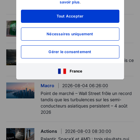
savoir plus
.
entreprise
Tout Accepter
Actions
2026-08-04 08:00:00
Idée de trading - KPN
Nécessaires uniquement
Gérer le consentement
Actions
2026-08-04 07:30:00
Le CAC 40 bat un record historique… mais ce
n'est pas la vraie information
France
Macro
2026-08-04 06:26:00
Point de marché – Wall Street frôle un record
tandis que les turbulences sur les semi-
conducteurs asiatiques persistent – 4 août
2026
Actions
2026-08-03 08:30:00
Palantir, SpaceX et AMD : trois résultats qui