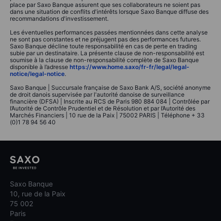
place par Saxo Banque assurent que ses collaborateurs ne soient pas
dans une situation de conflits d'intérêts lorsque Saxo Banque diffuse des
recommandations d'investissement.
Les éventuelles performances passées mentionnées dans cette analyse
ne sont pas constantes et ne préjugent pas des performances futures.
Saxo Banque décline toute responsabilité en cas de perte en trading
subie par un destinataire. La présente clause de non-responsabilité est
soumise à la clause de non-responsabilité complète de Saxo Banque
disponible à l’adresse
https://www.home.saxo/fr-fr/legal/legal-
notice/legal-notice
.
Saxo Banque | Succursale française de Saxo Bank A/S, société anonyme
de droit danois supervisée par l'autorité danoise de surveillance
financière (DFSA) | Inscrite au RCS de Paris 980 884 084 | Contrôlée par
l’Autorité de Contrôle Prudentiel et de Résolution et par l’Autorité des
Marchés Financiers | 10 rue de la Paix | 75002 PARIS | Téléphone + 33
(0)1 78 94 56 40
Saxo Banque
10, rue de la Paix
75 002
Paris