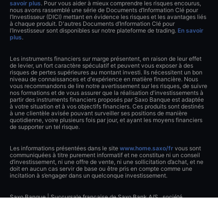
savoir plus
. Pour vous aider à mieux comprendre les risques encourus,
nous avons rassemblé une série de Documents d’Information Clé pour
l’Investisseur (DICI) mettant en évidence les risques et les avantages liés
à chaque produit. D'autres Documents d’Information Clé pour
l’Investisseur sont disponibles sur notre plateforme de trading.
En savoir
plus
.
Les instruments financiers sur marge présentent, en raison de leur effet
de levier, un fort caractère spéculatif et peuvent vous exposer à des
risques de pertes supérieures au montant investi. Ils nécessitent un bon
niveau de connaissances et d'expérience en matière financière. Nous
vous recommandons de lire notre avertissement sur les risques, de suivre
nos formations et de vous assurer que la réalisation d'investissements à
partir des instruments financiers proposés par Saxo Banque est adaptée
à votre situation et à vos objectifs financiers. Ces produits sont destinés
à une clientèle avisée pouvant surveiller ses positions de manière
quotidienne, voire plusieurs fois par jour, et ayant les moyens financiers
de supporter un tel risque.
Les informations présentées dans le site
www.home.saxo/fr
vous sont
communiquées à titre purement informatif et ne constitue ni un conseil
d’investissement, ni une offre de vente, ni une sollicitation d’achat, et ne
doit en aucun cas servir de base ou être pris en compte comme une
incitation à s’engager dans un quelconque investissement.
Saxo Banque | Succursale française de Saxo Bank A/S., société
anonyme de droit danois, supervisée par l'autorité danoise de
surveillance financière (DFSA) | Inscrite au RCS de Paris 980 884 084 |
Contrôlée par l’Autorité de Contrôle Prudentiel et de Résolution et par