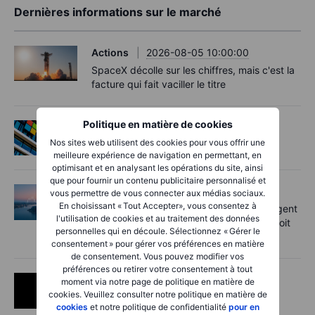
Dernières informations sur le marché
Actions
2026-08-05 10:00:00
SpaceX décolle sur les chiffres, mais c'est la
facture qui fait vaciller le titre
Politique en matière de cookies
Actions
2026-08-05 08:00:00
Nos sites web utilisent des cookies pour vous offrir une
Idée de trading - Microsoft
meilleure expérience de navigation en permettant, en
optimisant et en analysant les opérations du site, ainsi
que pour fournir un contenu publicitaire personnalisé et
Macro
2026-08-05 06:02:00
vous permettre de vous connecter aux médias sociaux.
En choisissant « Tout Accepter», vous consentez à
Point de marché – Les records se prolongent
l'utilisation de cookies et au traitement des données
sur fond d’espoirs d’un accord sur le détroit
personnelles qui en découle. Sélectionnez « Gérer le
d’Hormuz – 5 août 2026
consentement » pour gérer vos préférences en matière
de consentement. Vous pouvez modifier vos
préférences ou retirer votre consentement à tout
Actions
2026-08-04 08:50:00
moment via notre page de politique en matière de
cookies. Veuillez consulter notre politique en matière de
Résultats de Palantir : l’IA passe de
cookies
et notre politique de confidentialité
pour en
l’expérimentation à l’usage concret en