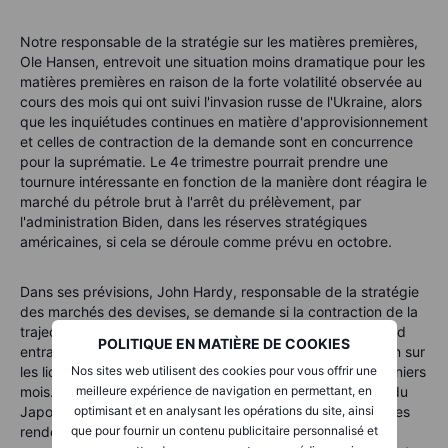
Notre responsable de la stratégie sur les matières premières,
Ole Hansen, entrevoit une situation moins dramatique pour les
matières premières en raison de la forte volatilité observée au
cours des mois qui ont suivi l'invasion russe de l'Ukraine, alors
que les inquiétudes continues en matière d'approvisionnement
et celles de contraction de la demande sont en concurrence
pour la suprématie. Le 4e trimestre pourrait prendre une
tournure intéressante en fonction de la manière dont réagira le
marché du pétrole brut à l'arrêt du prélèvement, par
l'administration Biden, dans les réserves stratégiques
américaines, si cela se déroule comme prévu en octobre.
Dans ses prévisions, John Hardy, responsable de la stratégie
des marchés des devises, se demande si la contraction de la
trajectoire anticipée du cycle de hausse des taux de la Fed
POLITIQUE EN MATIÈRE DE COOKIES
entraînera un pic du dollar américain, lequel a fait pression sur
Nos sites web utilisent des cookies pour vous offrir une
les liquidités mondiales et les prix des actifs ces onze derniers
meilleure expérience de navigation en permettant, en
mois. Pour le reste, le marché contraindra-t-il la Banque du
optimisant et en analysant les opérations du site, ainsi
Japon à céder sur sa politique de contrôle de la courbe des
que pour fournir un contenu publicitaire personnalisé et
rendements, provoquant éventuellement une volatilité