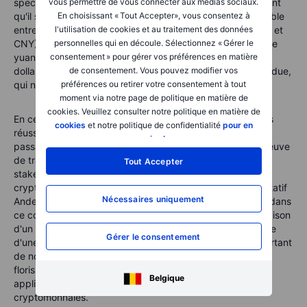
vous permettre de vous connecter aux médias sociaux.
spectaculaire au prochain trimestre ? Soulignons également
En choisissant « Tout Accepter», vous consentez à
qu'il s'agit du 3e trimestre marqué par un écart considérable
l'utilisation de cookies et au traitement des données
entre la faiblesse du yen et la force du yuan chinois (CHN et
personnelles qui en découle. Sélectionnez « Gérer le
CNY), cette dernière en termes relatifs malgré le fait que le
consentement » pour gérer vos préférences en matière
yuan ait été autorisé à baisser considérablement face au
de consentement. Vous pouvez modifier vos
dollar fort au 3e trimestre. Une situation importante et tendue,
préférences ou retirer votre consentement à tout
qui n'a pas encore été résolue.
moment via notre page de politique en matière de
cookies. Veuillez consulter notre politique en matière de
En ce qui concerne les cryptomonnaies, le marché n'a pas
cookies
et notre politique de confidentialité
pour en
réussi à se relancer au cours du trimestre, même avec le
savoir plus
.
passage très attendu de la plateforme Ethereum de la preuve
de travail (proof-of-work) à la preuve d'enjeu (proof-of-
Tout Accepter
stake). Comme le suggèrent notre stratège en
cryptomonnaies Mads Eberhardt et notre stratège quantitatif
Nécessaires uniquement
Anders Nysteen, le risque d'un « hiver crypto » demeure dans
ce contexte d'assèchement des liquidités mondiales en raison
d'un resserrement des politiques, auquel s'ajoute la crainte
Gérer le consentement
d'une réglementation plus stricte du marché. Il existe pourtant
de nombreux points positifs, notamment l'innovation
florissante dans le secteur visant à trouver de nouvelles
Belgique
applications pour la technologie blockchain liée aux
cryptomonnaies.