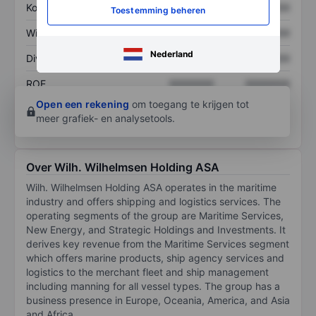
Koers/omzetratio
XXXXXXX
XXXXXXX
Toestemming beheren
Winst per aandeel
XXXXXXX
XXXXXXX
Nederland
Dividend per aandeel
XXXXXXX
XXXXXXX
ROE
XXXXXXX
XXXXXXX
Open een rekening
om toegang te krijgen tot
meer grafiek- en analysetools.
Over Wilh. Wilhelmsen Holding ASA
Wilh. Wilhelmsen Holding ASA operates in the maritime
industry and offers shipping and logistics services. The
operating segments of the group are Maritime Services,
New Energy, and Strategic Holdings and Investments. It
derives key revenue from the Maritime Services segment
which offers marine products, ship agency services and
logistics to the merchant fleet and ship management
including manning for all vessel types. The group has a
business presence in Europe, Oceania, America, and Asia
and Africa.