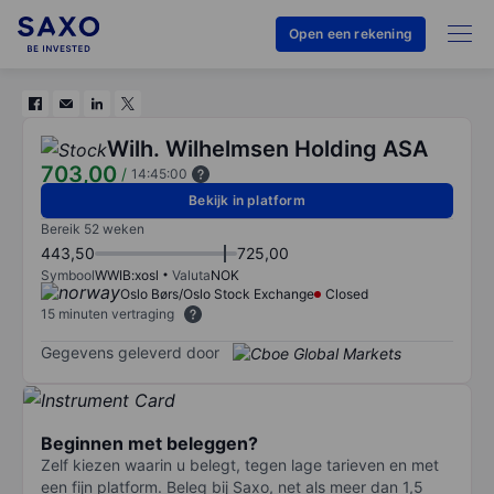
Open een rekening
Wilh. Wilhelmsen Holding ASA
703,00
/
14:45:00
Bekijk in platform
Bereik 52 weken
443,50
725,00
Symbool
WWIB:xosl
Valuta
NOK
Oslo Børs/Oslo Stock Exchange
Closed
15 minuten vertraging
Gegevens geleverd door
Beginnen met beleggen?
Zelf kiezen waarin u belegt, tegen lage tarieven en met
een fijn platform. Beleg bij Saxo, net als meer dan 1,5