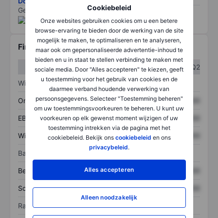
Download de ESG-risicomethodologie
Cookiebeleid
Gegevens geleverd door
/
Onze websites gebruiken cookies om u een betere
browse-ervaring te bieden door de werking van de site
mogelijk te maken, te optimaliseren en te analyseren,
Financiële gegevens
maar ook om gepersonaliseerde advertentie-inhoud te
bieden en u in staat te stellen verbinding te maken met
Q1
Q2
sociale media. Door "Alles accepteren" te kiezen, geeft
u toestemming voor het gebruik van cookies en de
Winst/verlies
daarmee verband houdende verwerking van
persoonsgegevens. Selecteer "Toestemming beheren"
Omzet
XXXXXXX
XXXXXXX
om uw toestemmingsvoorkeuren te beheren. U kunt uw
EBITDA
XXXXXXX
XXXXXXX
voorkeuren op elk gewenst moment wijzigen of uw
toestemming intrekken via de pagina met het
Winst
XXXXXXX
XXXXXXX
cookiebeleid. Bekijk ons
cookiebeleid
en ons
privacybeleid
.
Balans
Alles accepteren
Bezittingen
XXXXXXX
XXXXXXX
Schulden
XXXXXXX
XXXXXXX
Alleen noodzakelijk
Ratio's