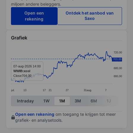
miljoen andere beleggers.
Open een
Ontdek het aanbod van
Saxo
rekening
Grafiek
Chart
720,00
Line chart with 221 data points.
703,00
700,00
The chart has 1 X axis displaying categories.
07-aug-2026 14:00
680,00
WWIB:xosl
The chart has 1 Y axis displaying values. Data ranges
Close
704,00
660,00
jul.
13
17
21
27
31
aug.
7
End of interactive chart.
Intraday
1W
1M
3M
6M
1J
3J
Open een rekening
om toegang te krijgen tot meer
grafiek- en analysetools.