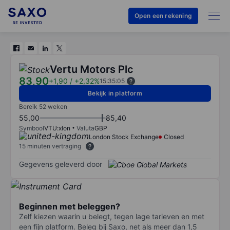
Open een rekening
Vertu Motors Plc
83,90
+1,90
/
+2,32%
15:35:05
Bekijk in platform
Bereik 52 weken
55,00
85,40
Symbool
VTU:xlon
Valuta
GBP
London Stock Exchange
Closed
15 minuten vertraging
Gegevens geleverd door
Beginnen met beleggen?
Zelf kiezen waarin u belegt, tegen lage tarieven en met
een fijn platform. Beleg bij Saxo, net als meer dan 1,5