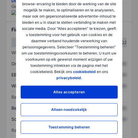
Download de ESG-risicomethodologie
browse-ervaring te bieden door de werking van de site
Gegevens geleverd door
/
mogelijk te maken, te optimaliseren en te analyseren,
maar ook om gepersonaliseerde advertentie-inhoud te
bieden en u in staat te stellen verbinding te maken met
sociale media. Door "Alles accepteren" te kiezen, geeft
Financiële gegevens
u toestemming voor het gebruik van cookies en de
daarmee verband houdende verwerking van
Q1
Q2
persoonsgegevens. Selecteer "Toestemming beheren"
Winst/verlies
om uw toestemmingsvoorkeuren te beheren. U kunt uw
voorkeuren op elk gewenst moment wijzigen of uw
Omzet
XXXXXXX
XXXXXXX
toestemming intrekken via de pagina met het
cookiebeleid. Bekijk ons
cookiebeleid
en ons
EBITDA
XXXXXXX
XXXXXXX
privacybeleid
.
Winst
XXXXXXX
XXXXXXX
Alles accepteren
Balans
Bezittingen
XXXXXXX
XXXXXXX
Alleen noodzakelijk
Schulden
XXXXXXX
XXXXXXX
Toestemming beheren
Ratio's