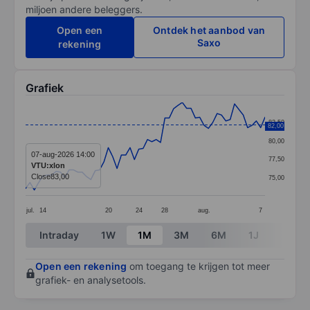
miljoen andere beleggers.
Open een
Ontdek het aanbod van
Saxo
rekening
Grafiek
Chart
82,50
82,00
Line chart with 56 data points.
80,00
The chart has 1 X axis displaying categories.
07-aug-2026 14:00
77,50
VTU:xlon
The chart has 1 Y axis displaying values. Data ranges 
Close
83,00
75,00
jul.
14
20
24
28
aug.
7
End of interactive chart.
Intraday
1W
1M
3M
6M
1J
3J
Open een rekening
om toegang te krijgen tot meer
grafiek- en analysetools.