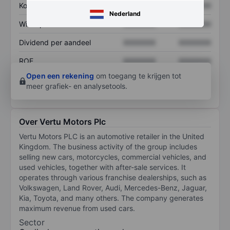
Koers/omzetratio
XXXXXXX
XXXXXXX
Nederland
Winst per aandeel
XXXXXXX
XXXXXXX
Dividend per aandeel
XXXXXXX
XXXXXXX
ROE
XXXXXXX
XXXXXXX
Open een rekening
om toegang te krijgen tot
meer grafiek- en analysetools.
Over Vertu Motors Plc
Vertu Motors PLC is an automotive retailer in the United
Kingdom. The business activity of the group includes
selling new cars, motorcycles, commercial vehicles, and
used vehicles, together with after-sale services. It
operates through various franchise dealerships, such as
Volkswagen, Land Rover, Audi, Mercedes-Benz, Jaguar,
Kia, Toyota, and many others. The company generates
maximum revenue from used cars.
Sector