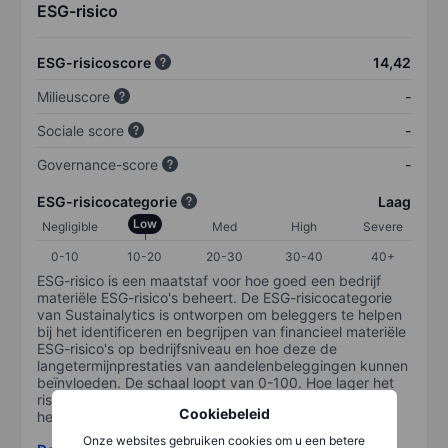
ESG-risico
ESG-risicoscore
14,42
Milieuscore
-
Sociale score
-
Governance-score
-
ESG-risicocategorie
Laag
Low
Negligible
Med
High
Severe
0-10
10-20
20-30
30-40
40+
ESG-risico is een maatstaf voor hoe goed een bedrijf
materiële ESG-risico's beheert. De ESG-risicocategorie
van Sustainalytics is ontworpen om beleggers te helpen
bij het identificeren en begrijpen van financieel materiële
ESG-risico's op bedrijfsniveau en hoe deze de
langetermijnprestaties van aandelenbeleggingen kunnen
beïnvloeden. De schaal loopt van 0-100. Hoe lager het
risico, hoe beter (0 staat voor geen risico en 100 voor
Cookiebeleid
het grootste risico).
Onze websites gebruiken cookies om u een betere