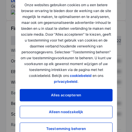
Download de ESG-risicomethodologie
Onze websites gebruiken cookies om u een betere
Gegevens geleverd door
/
browse-ervaring te bieden door de werking van de site
mogelijk te maken, te optimaliseren en te analyseren,
maar ook om gepersonaliseerde advertentie-inhoud te
Financiële gegevens
bieden en u in staat te stellen verbinding te maken met
sociale media. Door "Alles accepteren" te kiezen, geeft
u toestemming voor het gebruik van cookies en de
Q1
Q2
daarmee verband houdende verwerking van
Winst/verlies
persoonsgegevens. Selecteer "Toestemming beheren"
om uw toestemmingsvoorkeuren te beheren. U kunt uw
Omzet
XXXXXXX
XXXXXXX
voorkeuren op elk gewenst moment wijzigen of uw
toestemming intrekken via de pagina met het
EBITDA
XXXXXXX
XXXXXXX
cookiebeleid. Bekijk ons
cookiebeleid
en ons
privacybeleid
.
Winst
XXXXXXX
XXXXXXX
Balans
Alles accepteren
Bezittingen
XXXXXXX
XXXXXXX
Alleen noodzakelijk
Schulden
XXXXXXX
XXXXXXX
Ratio's
Toestemming beheren