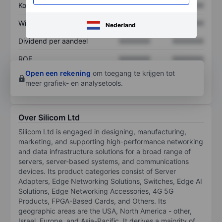
Koers/omzetratio
XXXXXXX
XXXXXXX
Winst per aandeel
XXXXXXX
XXXXXXX
Nederland
Dividend per aandeel
XXXXXXX
XXXXXXX
ROE
XXXXXXX
XXXXXXX
Open een rekening
om toegang te krijgen tot
meer grafiek- en analysetools.
Over Silicom Ltd
Silicom Ltd is engaged in designing, manufacturing,
marketing, and supporting high-performance networking
and data infrastructure solutions for a broad range of
servers, server-based systems, and communications
devices. Its product categories consist of Server
Adapters, Edge Networking Solutions, Switches, Edge AI
Solutions, Edge Networking Accessories, 4G 5G
Products, FPGA-Based Cards, and Others. Its
geographic areas are the USA, North America - other,
Israel, Europe, and Asia-Pacific. It derives a majority of