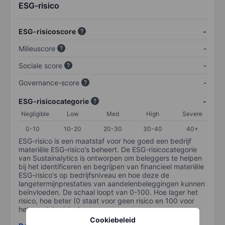
ESG-risico
ESG-risicoscore
-
Milieuscore
-
Sociale score
-
Governance-score
-
ESG-risicocategorie
-
Negligible
Low
Med
High
Severe
0-10
10-20
20-30
30-40
40+
ESG-risico is een maatstaf voor hoe goed een bedrijf
materiële ESG-risico's beheert. De ESG-risicocategorie
van Sustainalytics is ontworpen om beleggers te helpen
bij het identificeren en begrijpen van financieel materiële
ESG-risico's op bedrijfsniveau en hoe deze de
langetermijnprestaties van aandelenbeleggingen kunnen
beïnvloeden. De schaal loopt van 0-100. Hoe lager het
risico, hoe beter (0 staat voor geen risico en 100 voor
het grootste risico).
Cookiebeleid