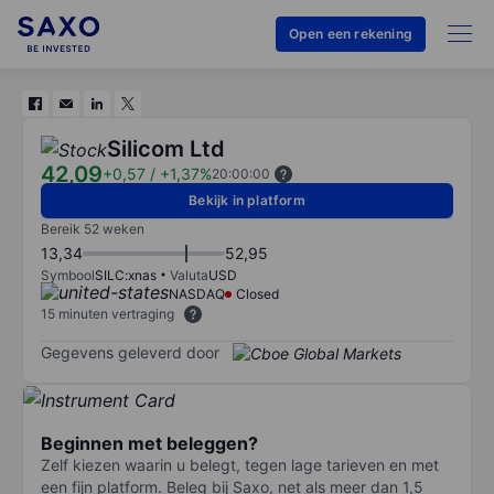
Open een rekening
Silicom Ltd
42,09
+0,57
/
+1,37%
20:00:00
Bekijk in platform
Bereik 52 weken
13,34
52,95
Symbool
SILC:xnas
Valuta
USD
NASDAQ
Closed
15 minuten vertraging
Gegevens geleverd door
Beginnen met beleggen?
Zelf kiezen waarin u belegt, tegen lage tarieven en met
een fijn platform. Beleg bij Saxo, net als meer dan 1,5