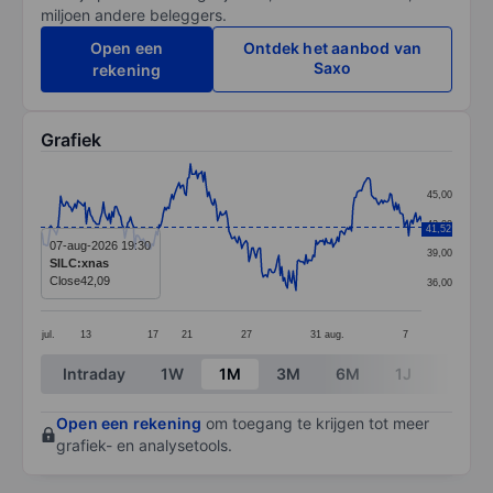
miljoen andere beleggers.
Open een
Ontdek het aanbod van
Saxo
rekening
Grafiek
Chart
45,00
Line chart with 268 data points.
42,00
41,52
The chart has 1 X axis displaying categories.
07-aug-2026 19:30
39,00
SILC:xnas
The chart has 1 Y axis displaying values. Data ranges 
Close
42,09
36,00
jul.
13
17
21
27
31
aug.
7
End of interactive chart.
Intraday
1W
1M
3M
6M
1J
3J
Open een rekening
om toegang te krijgen tot meer
grafiek- en analysetools.