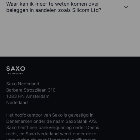
Waar kan ik meer te weten komen over
beleggen in aandelen zoals Silicom Ltd?
Saxo Nederland
Barbara Strozzilaan 310
1083 HN Amsterdam,
Nederland
Het hoofdkantoor van Saxo is gevestigd in
Denemarken onder de naam Saxo Bank A/S.
Saxo heeft een bankvergunning onder Deens
recht, en Saxo Nederland werkt onder deze
vergunning als haar Nederlandse bijkantoor.