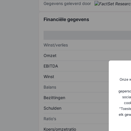
Gegevens geleverd door
Financiële gegevens
Winst/verlies
Omzet
EBITDA
Winst
Onze w
Balans
geperso
socia
Bezittingen
coo
Schulden
"Toest
elk gew
Ratio's
Koers/omzetratio