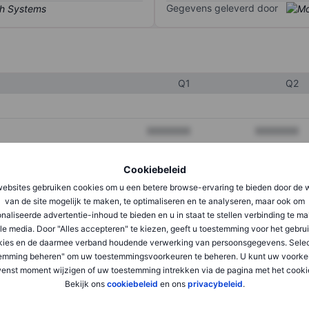
Gegevens geleverd door
Q1
Q2
XXXXXXX
XXXXXXX
XXXXXXX
XXXXXXX
Cookiebeleid
XXXXXXX
XXXXXXX
ebsites gebruiken cookies om u een betere browse-ervaring te bieden door de 
van de site mogelijk te maken, te optimaliseren en te analyseren, maar ook om
naliseerde advertentie-inhoud te bieden en u in staat te stellen verbinding te m
le media. Door "Alles accepteren" te kiezen, geeft u toestemming voor het gebru
XXXXXXX
XXXXXXX
kies en de daarmee verband houdende verwerking van persoonsgegevens. Selec
XXXXXXX
XXXXXXX
emming beheren" om uw toestemmingsvoorkeuren te beheren. U kunt uw voorke
enst moment wijzigen of uw toestemming intrekken via de pagina met het cooki
Bekijk ons
cookiebeleid
en ons
privacybeleid
.
XXXXXXX
XXXXXXX