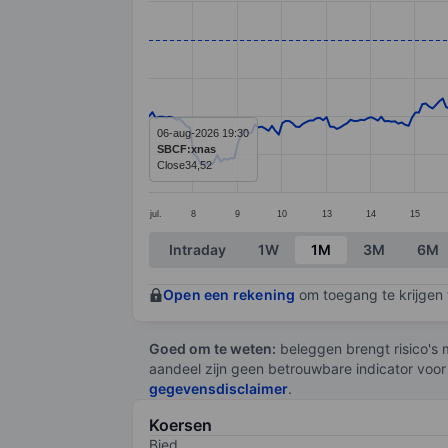
Line chart with 299 data points.
The chart has 1 X axis displaying categ
The chart has 1 Y axis displaying value
06-aug-2026 19:30
SBCF:xnas
Close
34,52
jul.
8
9
10
13
14
15
End of interactive chart.
Intraday
1W
1M
3M
6M
Open een rekening
om toegang te krijgen t
Goed om te weten:
beleggen brengt risico's m
aandeel zijn geen betrouwbare indicator voor
gegevensdisclaimer
.
Koersen
Bied