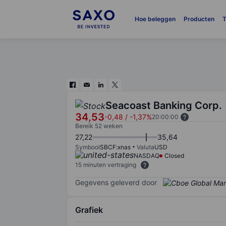
Hoe beleggen
Producten
T
Seacoast Banking Corp.
34,53
-0,48
/
-1,37%
20:00:00
Bereik 52 weken
27,22
35,64
Symbool
SBCF:xnas
Valuta
USD
NASDAQ
Closed
15 minuten vertraging
Gegevens geleverd door
Grafiek
Chart