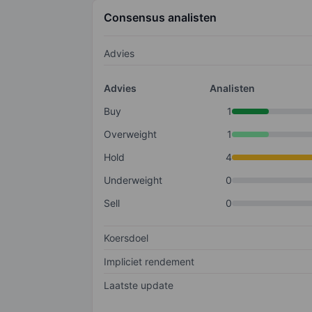
Consensus analisten
Advies
Advies
Analisten
Buy
1
Overweight
1
Hold
4
Underweight
0
Sell
0
Koersdoel
Impliciet rendement
Laatste update