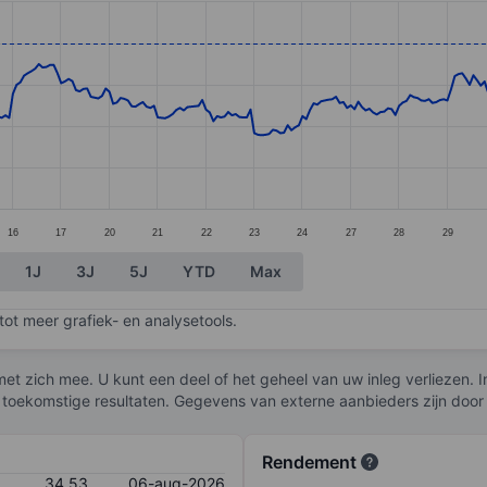
ories.
s. Data ranges from 31.7 to 35.56.
16
17
20
21
22
23
24
27
28
29
1J
3J
5J
YTD
Max
ot meer grafiek- en analysetools.
et zich mee. U kunt een deel of het geheel van uw inleg verliezen. I
 toekomstige resultaten. Gegevens van externe aanbieders zijn door
Rendement
34,53
06-aug-2026