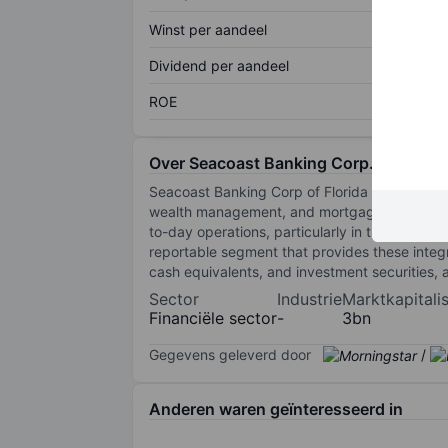
Winst per aandeel
Dividend per aandeel
ROE
Over Seacoast Banking Corp.
Seacoast Banking Corp of Florida is a holdi
wealth management, and mortgage and insuranc
to-day operations, particularly in the areas
reportable segment that provides these integr
cash equivalents, and investment securities, 
Sector
Industrie
Marktkapitalis
Financiële sector
-
3bn
Gegevens geleverd door
/
Anderen waren geïnteresseerd in