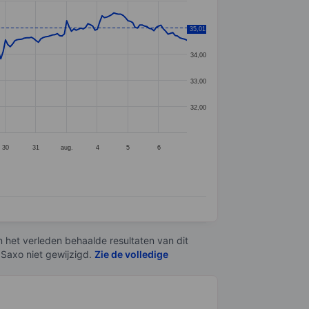
35,01
35,00
34,00
33,00
32,00
30
31
aug.
4
5
6
n het verleden behaalde resultaten van dit
 Saxo niet gewijzigd.
Zie de volledige