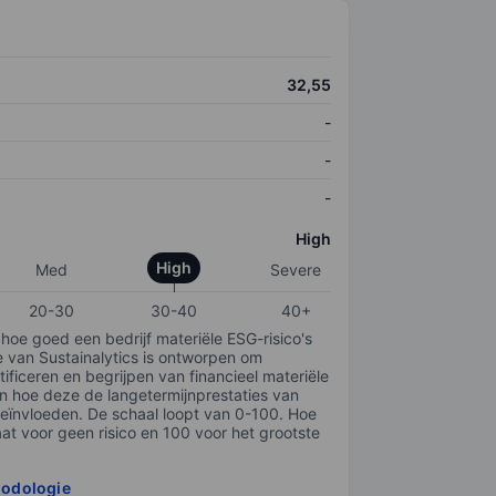
32,55
-
-
-
High
High
Med
Severe
20-30
30-40
40+
 hoe goed een bedrijf materiële ESG-risico's
e van Sustainalytics is ontworpen om
tificeren en begrijpen van financieel materiële
en hoe deze de langetermijnprestaties van
ïnvloeden. De schaal loopt van 0-100. Hoe
taat voor geen risico en 100 voor het grootste
hodologie