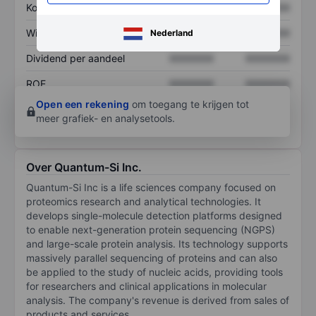
Koers/omzetratio
XXXXXXX
XXXXXXX
Winst per aandeel
XXXXXXX
XXXXXXX
Nederland
Dividend per aandeel
XXXXXXX
XXXXXXX
ROE
XXXXXXX
XXXXXXX
Open een rekening
om toegang te krijgen tot
meer grafiek- en analysetools.
Over Quantum-Si Inc.
Quantum-Si Inc is a life sciences company focused on
proteomics research and analytical technologies. It
develops single-molecule detection platforms designed
to enable next-generation protein sequencing (NGPS)
and large-scale protein analysis. Its technology supports
massively parallel sequencing of proteins and can also
be applied to the study of nucleic acids, providing tools
for researchers and clinical applications in molecular
analysis. The company's revenue is derived from sales of
products and services.