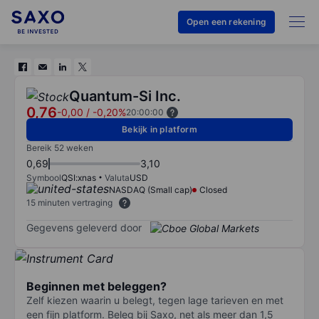
Open een rekening
Quantum-Si Inc.
0,76
-0,00
/
-0,20%
20:00:00
Bekijk in platform
Bereik 52 weken
0,69
3,10
Symbool
QSI:xnas
Valuta
USD
NASDAQ (Small cap)
Closed
15 minuten vertraging
Gegevens geleverd door
Beginnen met beleggen?
Zelf kiezen waarin u belegt, tegen lage tarieven en met
een fijn platform. Beleg bij Saxo, net als meer dan 1,5