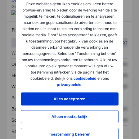
Download de ESG-risicomethodologie
Onze websites gebruiken cookies om u een betere
Gegevens geleverd door
/
browse-ervaring te bieden door de werking van de site
mogelijk te maken, te optimaliseren en te analyseren,
maar ook om gepersonaliseerde advertentie-inhoud te
bieden en u in staat te stellen verbinding te maken met
Financiële gegevens
sociale media. Door "Alles accepteren" te kiezen, geeft
u toestemming voor het gebruik van cookies en de
Q1
Q2
daarmee verband houdende verwerking van
Winst/verlies
persoonsgegevens. Selecteer "Toestemming beheren"
om uw toestemmingsvoorkeuren te beheren. U kunt uw
Omzet
XXXXXXX
XXXXXXX
voorkeuren op elk gewenst moment wijzigen of uw
toestemming intrekken via de pagina met het
EBITDA
XXXXXXX
XXXXXXX
cookiebeleid. Bekijk ons
cookiebeleid
en ons
privacybeleid
.
Winst
XXXXXXX
XXXXXXX
Balans
Alles accepteren
Bezittingen
XXXXXXX
XXXXXXX
Alleen noodzakelijk
Schulden
XXXXXXX
XXXXXXX
Ratio's
Toestemming beheren