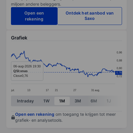
miljoen andere beleggers.
Open een
Ontdek het aanbod van
Saxo
rekening
Grafiek
Chart
0,96
Line chart with 297 data points.
0,88
The chart has 1 X axis displaying categories.
06-aug-2026 19:30
0,80
QSI:xnas
0,76
The chart has 1 Y axis displaying values. Data ranges 
Close
0,76
0,72
jul.
13
17
21
27
31
aug.
End of interactive chart.
Intraday
1W
1M
3M
6M
1J
3J
Open een rekening
om toegang te krijgen tot meer
grafiek- en analysetools.