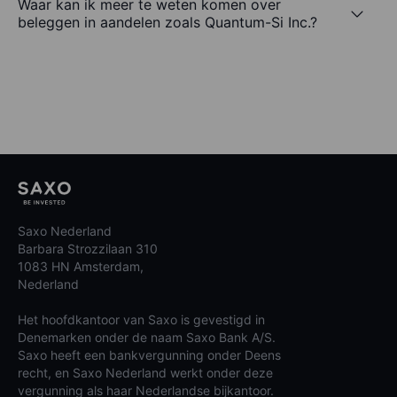
Waar kan ik meer te weten komen over
beleggen in aandelen zoals Quantum-Si Inc.?
Saxo Nederland
Barbara Strozzilaan 310
1083 HN Amsterdam,
Nederland
Het hoofdkantoor van Saxo is gevestigd in
Denemarken onder de naam Saxo Bank A/S.
Saxo heeft een bankvergunning onder Deens
recht, en Saxo Nederland werkt onder deze
vergunning als haar Nederlandse bijkantoor.