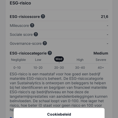
ESG-risico
ESG-risicoscore
21,6
Milieuscore
-
Sociale score
-
Governance-score
-
ESG-risicocategorie
Medium
Med
Negligible
Low
High
Severe
0-10
10-20
20-30
30-40
40+
ESG-risico is een maatstaf voor hoe goed een bedrijf
materiële ESG-risico's beheert. De ESG-risicocategorie
van Sustainalytics is ontworpen om beleggers te helpen
bij het identificeren en begrijpen van financieel materiële
ESG-risico's op bedrijfsniveau en hoe deze de
langetermijnprestaties van aandelenbeleggingen kunnen
beïnvloeden. De schaal loopt van 0-100. Hoe lager het
risico, hoe beter (0 staat voor geen risico en 100 voor
het grootste risico).
Cookiebeleid