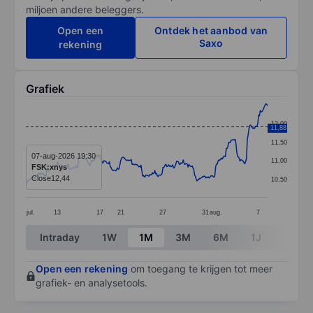
miljoen andere beleggers.
Open een
Ontdek het aanbod van
Saxo
rekening
Grafiek
Chart
12,00
11,88
Line chart with 299 data points.
11,50
The chart has 1 X axis displaying categories.
07-aug-2026 19:30
11,00
FSK:xnys
The chart has 1 Y axis displaying values. Data ranges 
Close
12,44
10,50
jul.
13
17
21
27
31
aug.
7
End of interactive chart.
Intraday
1W
1M
3M
6M
1J
3J
Open een rekening
om toegang te krijgen tot meer
grafiek- en analysetools.