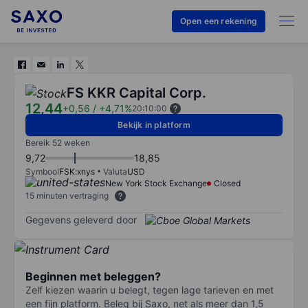
Open een rekening
FS KKR Capital Corp.
12,44
+0,56
/
+4,71%
20:10:00
Bekijk in platform
Bereik 52 weken
9,72
18,85
Symbool
FSK:xnys
Valuta
USD
New York Stock Exchange
Closed
15 minuten vertraging
Gegevens geleverd door
Beginnen met beleggen?
Zelf kiezen waarin u belegt, tegen lage tarieven en met
een fijn platform. Beleg bij Saxo, net als meer dan 1,5