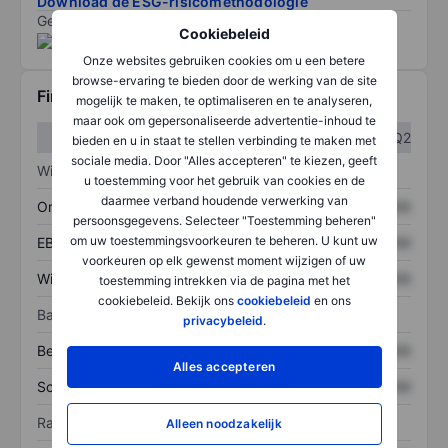
Download de ESG-risicomethodologie
Gegevens geleverd door
/
Cookiebeleid
Onze websites gebruiken cookies om u een betere
browse-ervaring te bieden door de werking van de site
Financiële gegevens
mogelijk te maken, te optimaliseren en te analyseren,
maar ook om gepersonaliseerde advertentie-inhoud te
Q1
Q2
bieden en u in staat te stellen verbinding te maken met
sociale media. Door "Alles accepteren" te kiezen, geeft
Winst/verlies
u toestemming voor het gebruik van cookies en de
daarmee verband houdende verwerking van
Omzet
XXXXXXX
XXXXXXX
persoonsgegevens. Selecteer "Toestemming beheren"
om uw toestemmingsvoorkeuren te beheren. U kunt uw
EBITDA
XXXXXXX
XXXXXXX
voorkeuren op elk gewenst moment wijzigen of uw
Winst
XXXXXXX
XXXXXXX
toestemming intrekken via de pagina met het
cookiebeleid. Bekijk ons
cookiebeleid
en ons
Balans
privacybeleid
.
Bezittingen
XXXXXXX
XXXXXXX
Alles accepteren
Schulden
XXXXXXX
XXXXXXX
Ratio's
Alleen noodzakelijk