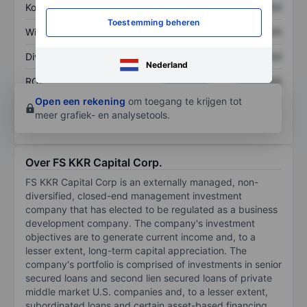
Koers/omzetratio
XXXXXXX
XXXXXXX
Toestemming beheren
Winst per aandeel
XXXXXXX
XXXXXXX
Dividend per aandeel
XXXXXXX
XXXXXXX
Nederland
ROE
XXXXXXX
XXXXXXX
Open een rekening
om toegang te krijgen tot
meer grafiek- en analysetools.
Over FS KKR Capital Corp.
FS KKR Capital Corp is an externally managed, non-
diversified, closed-end management investment
company that has elected to be regulated as a business
development company. The company's investment
objectives are to generate current income and, to a
lesser extent, long-term capital appreciation. The
company's portfolio is comprised of investments in senior
secured loans and second lien secured loans of private
middle market U.S. companies and, to a lesser extent,
subordinated loans and certain asset-based financing