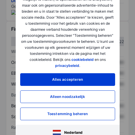
Download de ESG-risicomethodologie
maar ook om gepersonaliseerde advertentie-inhoud te
Gegevens geleverd door
/
bieden en u in staat te stellen verbinding te maken met
sociale media. Door "Alles accepteren" te kiezen, geeft
u toestemming voor het gebruik van cookies en de
Financiële gegevens
daarmee verband houdende verwerking van
persoonsgegevens. Selecteer "Toestemming beheren"
Q1
Q2
om uw toestemmingsvoorkeuren te beheren. U kunt uw
voorkeuren op elk gewenst moment wijzigen of uw
Winst/verlies
toestemming intrekken via de pagina met het
cookiebeleid. Bekijk ons
cookiebeleid
en ons
Omzet
XXXXXXX
XXXXXXX
privacybeleid
.
EBITDA
XXXXXXX
XXXXXXX
Alles accepteren
Winst
XXXXXXX
XXXXXXX
Balans
Alleen noodzakelijk
Bezittingen
XXXXXXX
XXXXXXX
Toestemming beheren
Schulden
XXXXXXX
XXXXXXX
Ratio's
Nederland