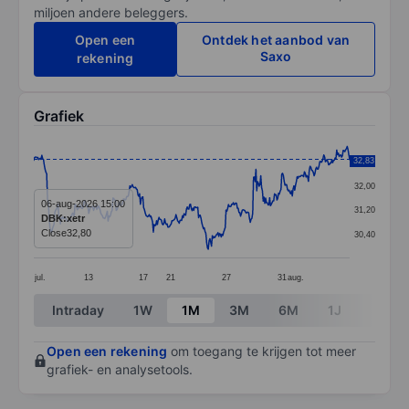
miljoen andere beleggers.
Open een
Ontdek het aanbod van
Saxo
rekening
Grafiek
Chart
32,83
32,80
Line chart with 392 data points.
32,00
The chart has 1 X axis displaying categories.
06-aug-2026 15:00
31,20
DBK:xetr
The chart has 1 Y axis displaying values. Data ranges
Close
32,80
30,40
jul.
13
17
21
27
31
aug.
End of interactive chart.
Intraday
1W
1M
3M
6M
1J
3J
Open een rekening
om toegang te krijgen tot meer
grafiek- en analysetools.