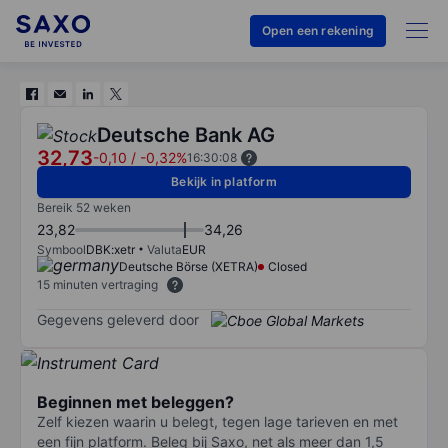
Open een rekening
Deutsche Bank AG
32,73
-0,10
/
-0,32%
16:30:08
Bekijk in platform
Bereik 52 weken
23,82
34,26
Symbool
DBK:xetr
Valuta
EUR
Deutsche Börse (XETRA)
Closed
15 minuten vertraging
Gegevens geleverd door
Beginnen met beleggen?
Zelf kiezen waarin u belegt, tegen lage tarieven en met
een fijn platform. Beleg bij Saxo, net als meer dan 1,5