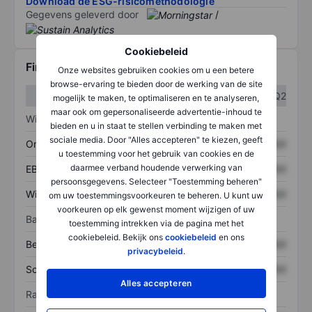
Download de ESG-risicomethodologie
Gegevens geleverd door
/
Cookiebeleid
Financiële gegevens
Onze websites gebruiken cookies om u een betere
browse-ervaring te bieden door de werking van de site
Q1
Q2
mogelijk te maken, te optimaliseren en te analyseren,
maar ook om gepersonaliseerde advertentie-inhoud te
Winst/verlies
bieden en u in staat te stellen verbinding te maken met
sociale media. Door "Alles accepteren" te kiezen, geeft
Omzet
XXXXXXX
XXXXXXX
u toestemming voor het gebruik van cookies en de
daarmee verband houdende verwerking van
EBITDA
XXXXXXX
XXXXXXX
persoonsgegevens. Selecteer "Toestemming beheren"
Winst
XXXXXXX
XXXXXXX
om uw toestemmingsvoorkeuren te beheren. U kunt uw
voorkeuren op elk gewenst moment wijzigen of uw
Balans
toestemming intrekken via de pagina met het
cookiebeleid. Bekijk ons
cookiebeleid
en ons
Bezittingen
XXXXXXX
XXXXXXX
privacybeleid
.
Schulden
XXXXXXX
XXXXXXX
Alles accepteren
Ratio's