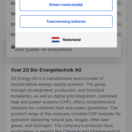
Koers/omzetratio
XXXXXXX
XXXXXXX
Alleen noodzakelijk
Winst per aandeel
XXXXXXX
XXXXXXX
Toestemming beheren
Dividend per aandeel
XXXXXXX
XXXXXXX
ROE
XXXXXXX
XXXXXXX
Nederland
Open een rekening
om toegang te krijgen tot
meer grafiek- en analysetools.
Over 2G Bio-Energietechnik AG
2G Energy AG is a manufacturer and provider of
decentralized energy supply systems. The group
through development, production, and technical
installation, as well as digital grid integration, combined
heat and power systems (CHP), offers comprehensive
solutions for combined heat and power generation. The
product range of the company includes CHP modules for
operation deploying natural gas, biogas, other lean
gases, and hydrogen. The company's products have
applications in sectors like Chemical and pharmaceutical