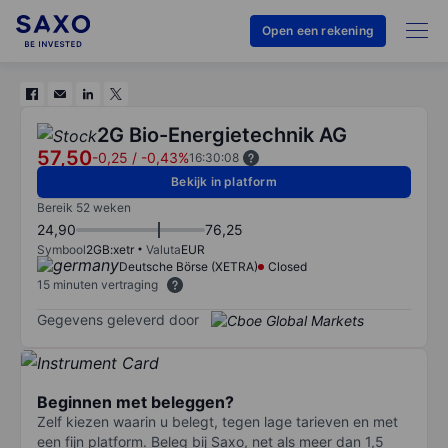
Open een rekening
2G Bio-Energietechnik AG
57,50
-0,25
/
-0,43%
16:30:08
Bekijk in platform
Bereik 52 weken
24,90
76,25
Symbool
2GB:xetr
Valuta
EUR
Deutsche Börse (XETRA)
Closed
15 minuten vertraging
Gegevens geleverd door
Beginnen met beleggen?
Zelf kiezen waarin u belegt, tegen lage tarieven en met
een fijn platform. Beleg bij Saxo, net als meer dan 1,5