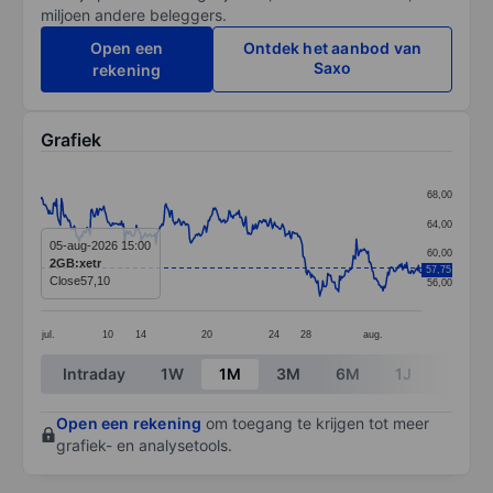
miljoen andere beleggers.
Open een
Ontdek het aanbod van
Saxo
rekening
Grafiek
Chart
68,00
Line chart with 387 data points.
64,00
The chart has 1 X axis displaying categories.
05-aug-2026 15:00
60,00
2GB:xetr
57,75
The chart has 1 Y axis displaying values. Data ranges 
Close
57,10
56,00
jul.
10
14
20
24
28
aug.
End of interactive chart.
Intraday
1W
1M
3M
6M
1J
3J
Open een rekening
om toegang te krijgen tot meer
grafiek- en analysetools.