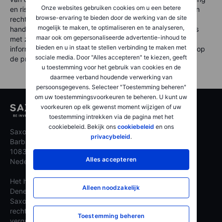
Onze websites gebruiken cookies om u een betere
en risico. Aan de informatie op deze pagina's kunnen geen
browse-ervaring te bieden door de werking van de site
rechten worden ontleend. Saxo Nederland is een
mogelijk te maken, te optimaliseren en te analyseren,
handelsnaam van Saxo Bank A/S. Beleggen brengt risico’s
maar ook om gepersonaliseerde advertentie-inhoud te
met zich mee. Uw inleg kan minder waard worden. Meer
bieden en u in staat te stellen verbinding te maken met
informatie over de specifieke productrisico’s kunt u lezen op
sociale media. Door "Alles accepteren" te kiezen, geeft
de productpagina’s.
u toestemming voor het gebruik van cookies en de
daarmee verband houdende verwerking van
persoonsgegevens. Selecteer "Toestemming beheren"
om uw toestemmingsvoorkeuren te beheren. U kunt uw
voorkeuren op elk gewenst moment wijzigen of uw
toestemming intrekken via de pagina met het
cookiebeleid. Bekijk ons
cookiebeleid
en ons
Saxo Nederland
privacybeleid
.
Barbara Strozzilaan 310
1083 HN Amsterdam,
Alles accepteren
Nederland
Het hoofdkantoor van Saxo is gevestigd in
Alleen noodzakelijk
Denemarken onder de naam Saxo Bank A/S.
Saxo heeft een bankvergunning onder Deens
recht, en Saxo Nederland werkt onder deze
Toestemming beheren
vergunning als haar Nederlandse bijkantoor.