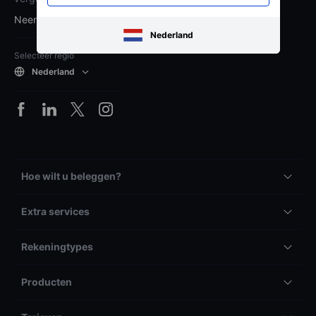
Neem contact op met Saxo
Nederland
Selecteer regio
Nederland
Hoe wilt u beleggen?
Extra services
Rekeningtypes
Producten