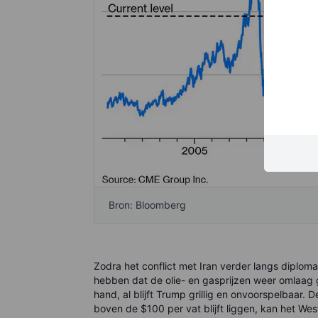
Bron: Bloomberg
Zodra het conflict met Iran verder langs diplom
hebben dat de olie- en gasprijzen weer omlaag g
hand, al blijft Trump grillig en onvoorspelbaar. 
boven de $100 per vat blijft liggen, kan het We