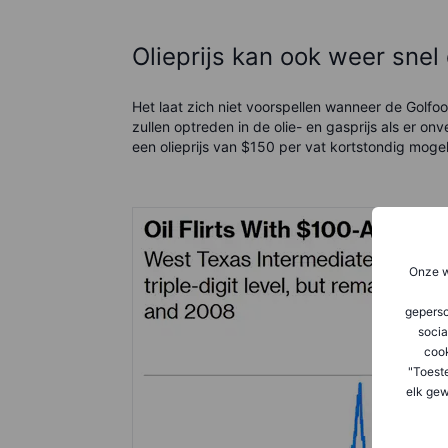
Olieprijs kan ook weer snel
Het laat zich niet voorspellen wanneer de Golfo
zullen optreden in de olie- en gasprijs als er on
een olieprijs van $150 per vat kortstondig mogeli
Onze w
geperso
socia
coo
"Toest
elk gew