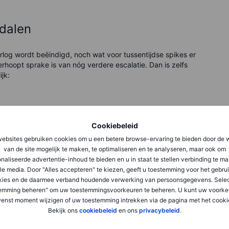
 dalen
orlog wordt beëindigd, noch wat voor tussentijdse spikes er
verhoopt sprake is van nóg verdere escalatie. Dan is zelfs
jk:
Cookiebeleid
ebsites gebruiken cookies om u een betere browse-ervaring te bieden door de 
van de site mogelijk te maken, te optimaliseren en te analyseren, maar ook om
naliseerde advertentie-inhoud te bieden en u in staat te stellen verbinding te m
le media. Door "Alles accepteren" te kiezen, geeft u toestemming voor het gebru
kies en de daarmee verband houdende verwerking van persoonsgegevens. Selec
emming beheren" om uw toestemmingsvoorkeuren te beheren. U kunt uw voorke
enst moment wijzigen of uw toestemming intrekken via de pagina met het cooki
Bekijk ons
cookiebeleid
en ons
privacybeleid
.