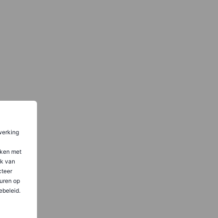
werking
aken met
ik van
teer
uren op
ebeleid.