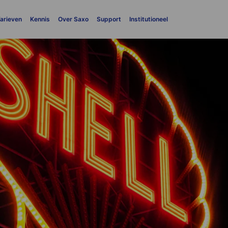
arieven
Kennis
Over Saxo
Support
Institutioneel