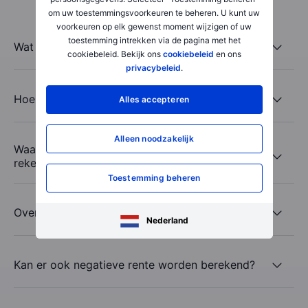
om uw toestemmingsvoorkeuren te beheren. U kunt uw
voorkeuren op elk gewenst moment wijzigen of uw
toestemming intrekken via de pagina met het
Wat is kassaldo?
cookiebeleid. Bekijk ons
cookiebeleid
en ons
privacybeleid
.
Hoe wordt mijn rente berekend?
Alles accepteren
Alleen noodzakelijk
Waar kan ik de ontvangen rente op mijn
rekening zien?
Toestemming beheren
Over welke valuta's ontvang ik rente?
Nederland
Kan er ook negatieve rente worden berekend?