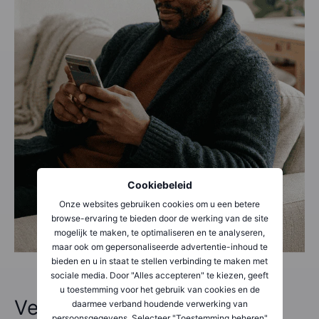
Cookiebeleid
Onze websites gebruiken cookies om u een betere
browse-ervaring te bieden door de werking van de site
mogelijk te maken, te optimaliseren en te analyseren,
maar ook om gepersonaliseerde advertentie-inhoud te
bieden en u in staat te stellen verbinding te maken met
sociale media. Door "Alles accepteren" te kiezen, geeft
u toestemming voor het gebruik van cookies en de
Veelgestelde vragen
daarmee verband houdende verwerking van
persoonsgegevens. Selecteer "Toestemming beheren"