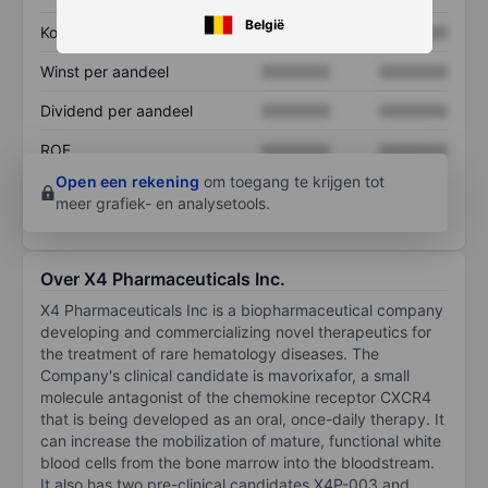
België
Koers/omzetratio
XXXXXXX
XXXXXXX
Winst per aandeel
XXXXXXX
XXXXXXX
Dividend per aandeel
XXXXXXX
XXXXXXX
ROE
XXXXXXX
XXXXXXX
Open een rekening
om toegang te krijgen tot
meer grafiek- en analysetools.
Over X4 Pharmaceuticals Inc.
X4 Pharmaceuticals Inc is a biopharmaceutical company
developing and commercializing novel therapeutics for
the treatment of rare hematology diseases. The
Company's clinical candidate is mavorixafor, a small
molecule antagonist of the chemokine receptor CXCR4
that is being developed as an oral, once-daily therapy. It
can increase the mobilization of mature, functional white
blood cells from the bone marrow into the bloodstream.
It also has two pre-clinical candidates X4P-003 and