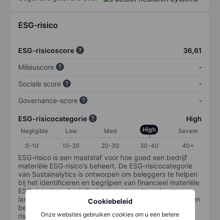
ESG-risico
ESG-risicoscore
36,61
Milieuscore
-
Sociale score
-
Governance-score
-
ESG-risicocategorie
High
High
Negligible
Low
Med
Severe
0-10
10-20
20-30
30-40
40+
ESG-risico is een maatstaf voor hoe goed een bedrijf
materiële ESG-risico's beheert. De ESG-risicocategorie
van Sustainalytics is ontworpen om beleggers te helpen
bij het identificeren en begrijpen van financieel materiële
ESG-risico's op bedrijfsniveau en hoe deze de
langetermijnprestaties van aandelenbeleggingen kunnen
Cookiebeleid
beïnvloeden. De schaal loopt van 0-100. Hoe lager het
Onze websites gebruiken cookies om u een betere
risico, hoe beter (0 staat voor geen risico en 100 voor