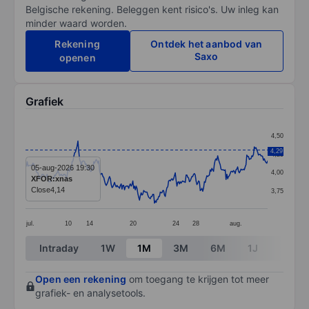
Belgische rekening. Beleggen kent risico's. Uw inleg kan
minder waard worden.
Rekening
Ontdek het aanbod van
Saxo
openen
Grafiek
Chart
4,50
Line chart with 292 data points.
4,29
4,25
The chart has 1 X axis displaying categories.
05-aug-2026 19:30
4,00
XFOR:xnas
The chart has 1 Y axis displaying values. Data ranges 
Close
4,14
3,75
jul.
10
14
20
24
28
aug.
End of interactive chart.
Intraday
1W
1M
3M
6M
1J
3J
Open een rekening
om toegang te krijgen tot meer
grafiek- en analysetools.