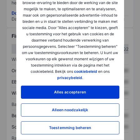
het grootste risico).
browse-ervaring te bieden door de werking van de site
mogelijk te maken, te optimaliseren en te analyseren,
Download de ESG-risicomethodologie
maar ook om gepersonaliseerde advertentie-inhoud te
Data provided by
/
bieden en u in staat te stellen verbinding te maken met
sociale media. Door "Alles accepteren" te kiezen, geeft
u toestemming voor het gebruik van cookies en de
Financiële gegevens
daarmee verband houdende verwerking van
persoonsgegevens. Selecteer "Toestemming beheren"
Q1
Q2
om uw toestemmingsvoorkeuren te beheren. U kunt uw
voorkeuren op elk gewenst moment wijzigen of uw
Winst/verlies
toestemming intrekken via de pagina met het
Omzet
XXXXXXX
XXXXXXX
cookiebeleid. Bekijk ons
cookiebeleid
en ons
privacybeleid
.
EBITDA
XXXXXXX
XXXXXXX
Alles accepteren
Winst
XXXXXXX
XXXXXXX
Balans
Alleen noodzakelijk
Bezittingen
XXXXXXX
XXXXXXX
Schulden
XXXXXXX
XXXXXXX
Toestemming beheren
Ratio's