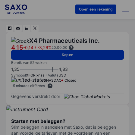
Open een rekening
X4 Pharmaceuticals Inc.
4,15
-0,14
/
-3,26%
20:00:00
Kopen
Bereik van 52 weken
1,35
4,83
Symbool
XFOR:xnas
Valuta
USD
NASDAQ
Closed
15 minutes différées
Gegevens verstrekt door
Starten met beleggen?
Slim beleggen in aandelen met Saxo, dat is beleggen
aan voordelige tarieven met de voordelen van een