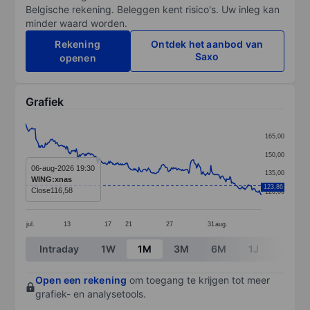
Belgische rekening. Beleggen kent risico's. Uw inleg kan
minder waard worden.
Rekening
Ontdek het aanbod van
Saxo
openen
Grafiek
Chart
165,00
Line chart with 299 data points.
150,00
The chart has 1 X axis displaying categories.
06-aug-2026 19:30
135,00
WING:xnas
The chart has 1 Y axis displaying values. Data ranges 
123,86
Close
116,58
120,00
jul.
13
17
21
27
31
aug.
End of interactive chart.
Intraday
1W
1M
3M
6M
1J
3J
Open een rekening
om toegang te krijgen tot meer
grafiek- en analysetools.