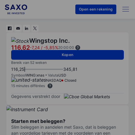
Open een rekening
Wingstop Inc.
116,62
-7,24
/
-5,85%
20:00:00
Kopen
Bereik van 52 weken
116,25
345,81
Symbool
WING:xnas
Valuta
USD
NASDAQ
Closed
15 minutes différées
Gegevens verstrekt door
Starten met beleggen?
Slim beleggen in aandelen met Saxo, dat is beleggen
aan voordelige tarieven met de voordelen van een