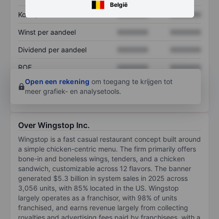
België
Koers/omzetratio
XXXXXXX
XXXXXXX
Winst per aandeel
XXXXXXX
XXXXXXX
Dividend per aandeel
XXXXXXX
XXXXXXX
ROE
XXXXXXX
XXXXXXX
Open een rekening
om toegang te krijgen tot
meer grafiek- en analysetools.
Over Wingstop Inc.
Wingstop is a fast casual restaurant concept built around
a simple chicken-centric menu. The firm primarily offers
bone-in and boneless wings, tenders, and a chicken
sandwich, customizable across 12 flavors. The banner
generated $5.3 billion in system sales in 2025 across
3,056 units, with 85% located in the US. Wingstop
largely operates as a franchisor, with 98% of units
franchised, and earns revenue largely from collecting
royalties and advertising fees paid by franchisees, with a