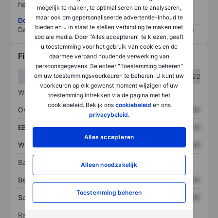
het grootste risico).
mogelijk te maken, te optimaliseren en te analyseren,
maar ook om gepersonaliseerde advertentie-inhoud te
Download de ESG-risicomethodologie
bieden en u in staat te stellen verbinding te maken met
Data provided by
/
sociale media. Door "Alles accepteren" te kiezen, geeft
u toestemming voor het gebruik van cookies en de
Financiële gegevens
daarmee verband houdende verwerking van
persoonsgegevens. Selecteer "Toestemming beheren"
om uw toestemmingsvoorkeuren te beheren. U kunt uw
Q1
Q2
voorkeuren op elk gewenst moment wijzigen of uw
Winst/verlies
toestemming intrekken via de pagina met het
cookiebeleid. Bekijk ons
cookiebeleid
en ons
Omzet
XXXXXXX
XXXXXXX
privacybeleid
.
EBITDA
XXXXXXX
XXXXXXX
Alles accepteren
Winst
XXXXXXX
XXXXXXX
Balans
Alleen noodzakelijk
Bezittingen
XXXXXXX
XXXXXXX
Toestemming beheren
Schulden
XXXXXXX
XXXXXXX
Ratio's