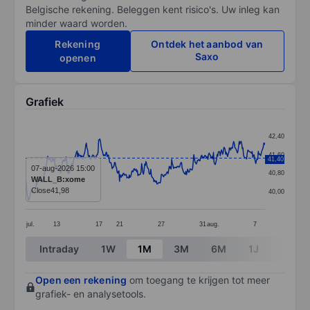
Belgische rekening. Beleggen kent risico's. Uw inleg kan
minder waard worden.
Rekening
Ontdek het aanbod van
Saxo
openen
Grafiek
Chart
42,40
Line chart with 391 data points.
41,60
41,40
The chart has 1 X axis displaying categories.
07-aug-2026 15:00
40,80
WALL_B:xome
The chart has 1 Y axis displaying values. Data ranges
Close
41,98
40,00
jul.
13
17
21
27
31
aug.
7
End of interactive chart.
Intraday
1W
1M
3M
6M
1J
3J
Open een rekening
om toegang te krijgen tot meer
grafiek- en analysetools.