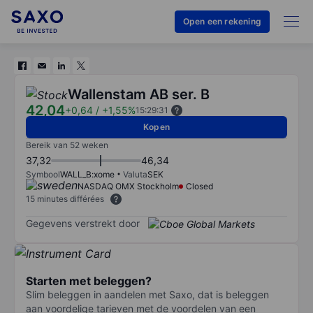
Open een rekening
Wallenstam AB ser. B
42,04
+0,64
/
+1,55%
15:29:31
Kopen
Bereik van 52 weken
37,32
46,34
Symbool
WALL_B:xome
Valuta
SEK
NASDAQ OMX Stockholm
Closed
15 minutes différées
Gegevens verstrekt door
Starten met beleggen?
Slim beleggen in aandelen met Saxo, dat is beleggen
aan voordelige tarieven met de voordelen van een