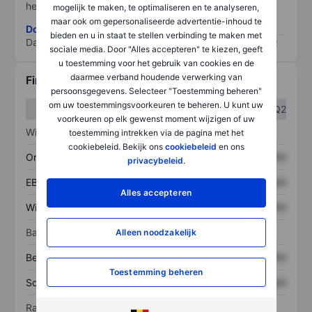
het grootste risico).
mogelijk te maken, te optimaliseren en te analyseren,
maar ook om gepersonaliseerde advertentie-inhoud te
Download de ESG-risicomethodologie
bieden en u in staat te stellen verbinding te maken met
Data provided by
/
sociale media. Door "Alles accepteren" te kiezen, geeft
u toestemming voor het gebruik van cookies en de
daarmee verband houdende verwerking van
Financiële gegevens
persoonsgegevens. Selecteer "Toestemming beheren"
om uw toestemmingsvoorkeuren te beheren. U kunt uw
Q1
Q2
voorkeuren op elk gewenst moment wijzigen of uw
Winst/verlies
toestemming intrekken via de pagina met het
cookiebeleid. Bekijk ons
cookiebeleid
en ons
Omzet
XXXXXXX
XXXXXXX
privacybeleid
.
EBITDA
XXXXXXX
XXXXXXX
Alles accepteren
Winst
XXXXXXX
XXXXXXX
Balans
Alleen noodzakelijk
Bezittingen
XXXXXXX
XXXXXXX
Toestemming beheren
Schulden
XXXXXXX
XXXXXXX
Ratio's