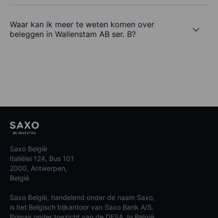
Waar kan ik meer te weten komen over
beleggen in Wallenstam AB ser. B?
Saxo België
Italiëlei 124, Bus 101
2000, Antwerpen,
België
Saxo België, handelend onder de naam Saxo,
is het Belgisch bijkantoor van Saxo Bank A/S.
Primair onder toezicht van de DFSA. In België