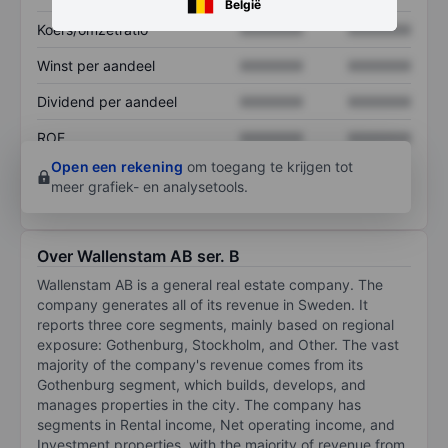
België
Koers/omzetratio
XXXXXXX
XXXXXXX
Winst per aandeel
XXXXXXX
XXXXXXX
Dividend per aandeel
XXXXXXX
XXXXXXX
ROE
XXXXXXX
XXXXXXX
Open een rekening
om toegang te krijgen tot
meer grafiek- en analysetools.
Over Wallenstam AB ser. B
Wallenstam AB is a general real estate company. The
company generates all of its revenue in Sweden. It
reports three core segments, mainly based on regional
exposure: Gothenburg, Stockholm, and Other. The vast
majority of the company's revenue comes from its
Gothenburg segment, which builds, develops, and
manages properties in the city. The company has
segments in Rental income, Net operating income, and
Investment properties, with the majority of revenue from