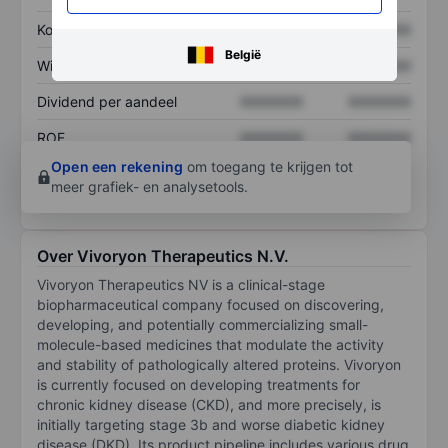
Koers/omzetratio
XXXXXXX
XXXXXXX
België
Winst per aandeel
XXXXXXX
XXXXXXX
Dividend per aandeel
XXXXXXX
XXXXXXX
ROE
XXXXXXX
XXXXXXX
Open een rekening
om toegang te krijgen tot
meer grafiek- en analysetools.
Over Vivoryon Therapeutics N.V.
Vivoryon Therapeutics NV is a clinical-stage
biopharmaceutical company focused on discovering,
developing, and potentially commercializing small-
molecule-based medicines that modulate the activity
and stability of pathologically altered proteins. Vivoryon
is currently focused on developing treatments for
chronic kidney disease (CKD), and more precisely, is
initially targeting stage 3b and worse diabetic kidney
disease (DKD). Its product pipeline includes various drug