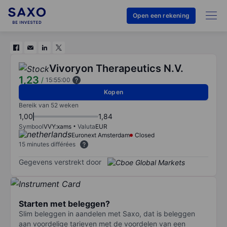
Open een rekening
Vivoryon Therapeutics N.V.
1,23
/
15:55:00
Kopen
Bereik van 52 weken
1,00
1,84
Symbool
VVY:xams
Valuta
EUR
Euronext Amsterdam
Closed
15 minutes différées
Gegevens verstrekt door
Starten met beleggen?
Slim beleggen in aandelen met Saxo, dat is beleggen
aan voordelige tarieven met de voordelen van een