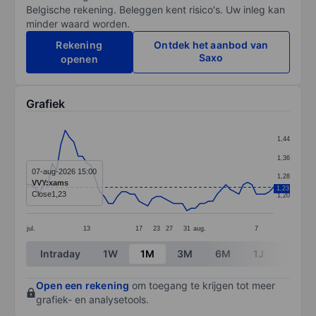
Belgische rekening. Beleggen kent risico's. Uw inleg kan
minder waard worden.
Rekening
Ontdek het aanbod van
Saxo
openen
Grafiek
Chart
1,44
Line chart with 58 data points.
1,36
The chart has 1 X axis displaying categories.
07-aug-2026 15:00
1,28
VVY:xams
The chart has 1 Y axis displaying values. Data ranges f
1,23
Close
1,23
1,20
jul.
13
17
23
27
31
aug.
7
End of interactive chart.
Intraday
1W
1M
3M
6M
1J
3J
Open een rekening
om toegang te krijgen tot meer
grafiek- en analysetools.