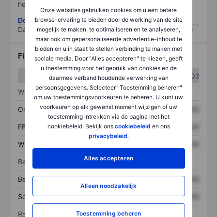
het grootste risico).
Onze websites gebruiken cookies om u een betere
browse-ervaring te bieden door de werking van de site
Download de ESG-risicomethodologie
Data provided by
/
mogelijk te maken, te optimaliseren en te analyseren,
maar ook om gepersonaliseerde advertentie-inhoud te
bieden en u in staat te stellen verbinding te maken met
Financiële gegevens
sociale media. Door "Alles accepteren" te kiezen, geeft
u toestemming voor het gebruik van cookies en de
Q1
Q2
daarmee verband houdende verwerking van
persoonsgegevens. Selecteer "Toestemming beheren"
Winst/verlies
om uw toestemmingsvoorkeuren te beheren. U kunt uw
voorkeuren op elk gewenst moment wijzigen of uw
Omzet
XXXXXXX
XXXXXXX
toestemming intrekken via de pagina met het
cookiebeleid. Bekijk ons
cookiebeleid
en ons
EBITDA
XXXXXXX
XXXXXXX
privacybeleid
.
Winst
XXXXXXX
XXXXXXX
Alles accepteren
Balans
Bezittingen
XXXXXXX
XXXXXXX
Alleen noodzakelijk
Schulden
XXXXXXX
XXXXXXX
Toestemming beheren
Ratio's