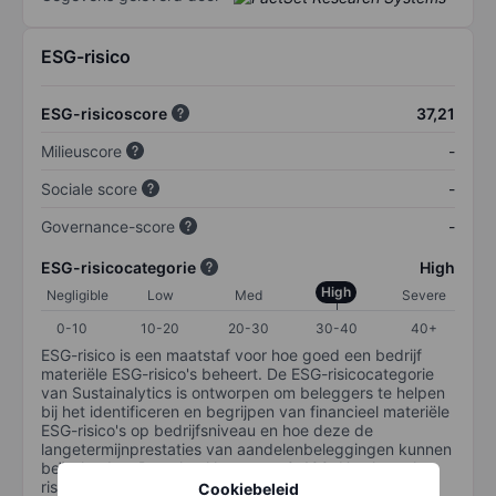
ESG-risico
ESG-risicoscore
37,21
Milieuscore
-
Sociale score
-
Governance-score
-
ESG-risicocategorie
High
High
Negligible
Low
Med
Severe
0-10
10-20
20-30
30-40
40+
ESG-risico is een maatstaf voor hoe goed een bedrijf
materiële ESG-risico's beheert. De ESG-risicocategorie
van Sustainalytics is ontworpen om beleggers te helpen
bij het identificeren en begrijpen van financieel materiële
ESG-risico's op bedrijfsniveau en hoe deze de
langetermijnprestaties van aandelenbeleggingen kunnen
beïnvloeden. De schaal loopt van 0-100. Hoe lager het
risico, hoe beter (0 staat voor geen risico en 100 voor
Cookiebeleid