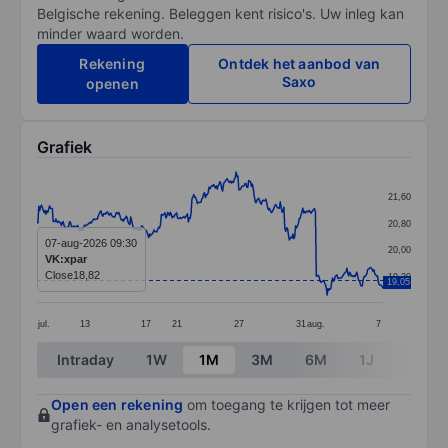
Belgische rekening. Beleggen kent risico's. Uw inleg kan
minder waard worden.
Rekening
Ontdek het aanbod van
Saxo
openen
Grafiek
Chart
21,60
Line chart with 385 data points.
20,80
The chart has 1 X axis displaying categories.
07-aug-2026 09:30
20,00
VK:xpar
The chart has 1 Y axis displaying values. Data ranges 
Close
18,82
19,20
19,05
jul.
13
17
21
27
31
aug.
7
End of interactive chart.
Intraday
1W
1M
3M
6M
1J
3J
Open een rekening
om toegang te krijgen tot meer
grafiek- en analysetools.