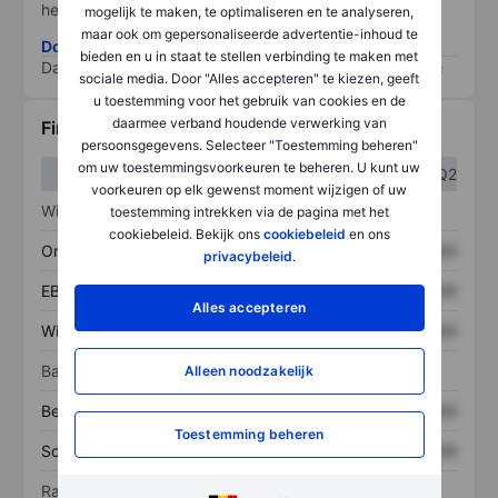
het grootste risico).
mogelijk te maken, te optimaliseren en te analyseren,
maar ook om gepersonaliseerde advertentie-inhoud te
Download de ESG-risicomethodologie
bieden en u in staat te stellen verbinding te maken met
Data provided by
/
sociale media. Door "Alles accepteren" te kiezen, geeft
u toestemming voor het gebruik van cookies en de
daarmee verband houdende verwerking van
Financiële gegevens
persoonsgegevens. Selecteer "Toestemming beheren"
om uw toestemmingsvoorkeuren te beheren. U kunt uw
Q1
Q2
voorkeuren op elk gewenst moment wijzigen of uw
Winst/verlies
toestemming intrekken via de pagina met het
cookiebeleid. Bekijk ons
cookiebeleid
en ons
Omzet
XXXXXXX
XXXXXXX
privacybeleid
.
EBITDA
XXXXXXX
XXXXXXX
Alles accepteren
Winst
XXXXXXX
XXXXXXX
Balans
Alleen noodzakelijk
Bezittingen
XXXXXXX
XXXXXXX
Toestemming beheren
Schulden
XXXXXXX
XXXXXXX
Ratio's