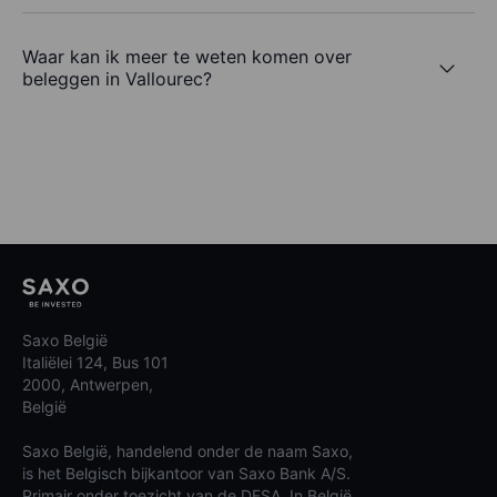
Waar kan ik meer te weten komen over
beleggen in Vallourec?
Saxo België
Italiëlei 124, Bus 101
2000, Antwerpen,
België
Saxo België, handelend onder de naam Saxo,
is het Belgisch bijkantoor van Saxo Bank A/S.
Primair onder toezicht van de DFSA. In België