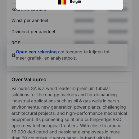
België
Koers/omzetratio
XXXXXXX
XXXXXXX
Winst per aandeel
XXXXXXX
XXXXXXX
Dividend per aandeel
XXXXXXX
XXXXXXX
ROE
XXXXXXX
XXXXXXX
Open een rekening
om toegang te krijgen tot
meer grafiek- en analysetools.
Over Vallourec
Vallourec SA is a world leader in premium tubular
solutions for the energy markets and for demanding
industrial applications such as oil & gas wells in harsh
environments, new generation power plants, challenging
architectural projects, and high-performance mechanical
equipment. Its pioneering spirit and cutting-edge R&D
open new technological frontiers. With close to around
13,000 dedicated and passionate employees in more
than 20 countries, it works hand- in-hand with its