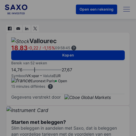
Open een rekening
Vallourec
18,83
-0,22
/
-1,15%
09:58:45
Kopen
Bereik van 52 weken
14,76
27,67
Symbool
VK:xpar
Valuta
EUR
Euronext Paris
Open
15 minutes différées
Gegevens verstrekt door
Starten met beleggen?
Slim beleggen in aandelen met Saxo, dat is beleggen
aan voordelige tarieven met de voordelen van een