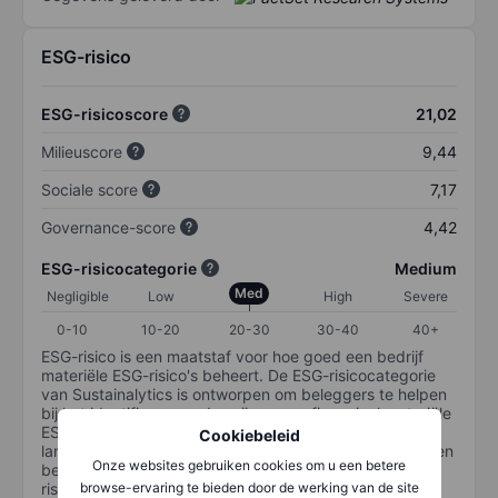
ESG-risico
ESG-risicoscore
21,02
Milieuscore
9,44
Sociale score
7,17
Governance-score
4,42
ESG-risicocategorie
Medium
Med
Negligible
Low
High
Severe
0-10
10-20
20-30
30-40
40+
ESG-risico is een maatstaf voor hoe goed een bedrijf
materiële ESG-risico's beheert. De ESG-risicocategorie
van Sustainalytics is ontworpen om beleggers te helpen
bij het identificeren en begrijpen van financieel materiële
ESG-risico's op bedrijfsniveau en hoe deze de
Cookiebeleid
langetermijnprestaties van aandelenbeleggingen kunnen
Onze websites gebruiken cookies om u een betere
beïnvloeden. De schaal loopt van 0-100. Hoe lager het
risico, hoe beter (0 staat voor geen risico en 100 voor
browse-ervaring te bieden door de werking van de site